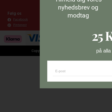
nyhedsbrev og
Følg os
modtag
Facebook
Pinterest
25 
på alla
Copyright © 2026 HandlaNu.dk
Email