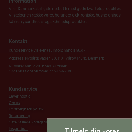
Information
Vi er Danmarks billigste netbutik med gode kvalitetsprodukter.
Vi sælger en række varer, herunder elektroniske, husholdnings,
køkken-, sundheds- og skønhedsprodukter.
Kontakt
Kundeservice via e-mail : info@handlanu.dk
Address: Nygårdsvägen 30, 1101 Vårby 14345 Denmark
Vi svarer vanligvis innen 24 timer.
Organisationsnummer: 559458-2891
Kundservice
Leveringstid
Om os
Fortrolighedspolitik
Returnering
Ofte Stillede Spørgsmål
Inspiration
Tilmeld dig vores