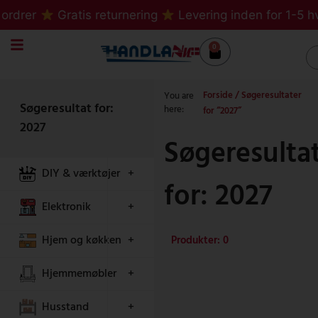
Gå
ordrer
Gratis returnering
Levering inden for 1-5 h
til
indholdet
0
Kurv
S
Forside
/ Søgeresultater
You are
Søgeresultat for:
here:
for “2027”
2027
Søgeresulta
DIY & værktøjer
+
for: 2027
Elektronik
+
Hjem og køkken
+
Produkter: 0
Hjemmemøbler
+
Husstand
+