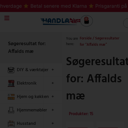
Gå
verdage
Betal senere med Klarna
Prisgaranti på al
til
indholdet
0
Kurv
S
Forside
/ Søgeresultater
You are
Søgeresultat for:
here:
for “Affalds mæ”
Affalds mæ
Søgeresulta
DIY & værktøjer
+
for: Affalds
Elektronik
+
mæ
Hjem og køkken
+
Hjemmemøbler
+
Produkter: 15
Husstand
+