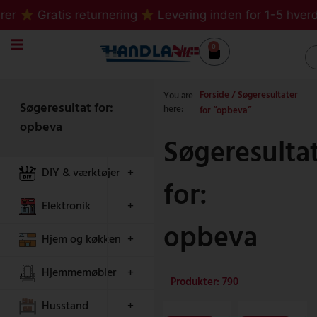
Gå
r
Gratis returnering
Levering inden for 1-5 hverda
til
indholdet
0
Kurv
S
Forside
/ Søgeresultater
You are
Søgeresultat for:
here:
for “opbeva”
opbeva
Søgeresulta
DIY & værktøjer
+
for:
Elektronik
+
opbeva
Hjem og køkken
+
Hjemmemøbler
+
Produkter: 790
Husstand
+