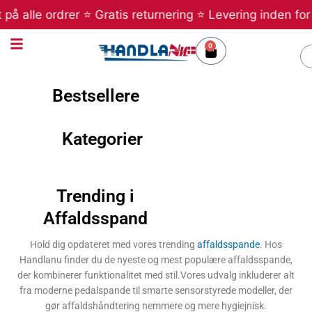
Gå
på alle ordrer ⭐ Gratis returnering ⭐ Levering inden for
til
indholdet
0
Kurv
S
Bestsellere
Kategorier
Trending i
Affaldsspand
Hold dig opdateret med vores trending
affaldsspande
. Hos
Handlanu finder du de nyeste og mest populære affaldsspande,
der kombinerer funktionalitet med stil.Vores udvalg inkluderer alt
fra moderne pedalspande til smarte sensorstyrede modeller, der
gør affaldshåndtering nemmere og mere hygiejnisk.