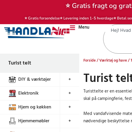
Gå
⭐ Gratis fragt og grat
til
indholdet
⭐ Gratis forsendelse
⭐ Levering inden 1-5 hverdage
⭐ Betal se
Menu
Søg
Forside
/
Værktøj og have
/ T
Turist telt
Turist tel
DIY & værktøjer
+
Turisttelte er en essenti
Elektronik
+
skal på campingferie, fest
Hjem og køkken
+
Med vandafvisende materia
Hjemmemøbler
+
nødvendige beskyttelse m