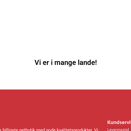
Vi er i mange lande!
Kundservi
Leveringstid
 billigste netbutik med gode kvalitetsprodukter. Vi