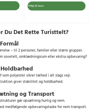
e
e
Tilføj til kurv
n
n
o
a
p
k
r
t
 Du Det Rette Turisttelt?
i
u
n
e
 Formål
d
l
rrelse – til 2 personer, familier eller større grupper.
e
l
om sovetelt, omklædningsrum eller ekstra opbevaring?
l
e
i
p
g Holdbarhed
g
r
e
i
som polyester sikrer tørhed i alt slags vejr.
p
s
truktion giver stabilitet og holdbarhed.
r
e
sætning og Transport
i
r
s
:
strukturer gør opsætning hurtig og nem.
v
3
d medfølgende opbevaringstaske for nem transport.
a
8