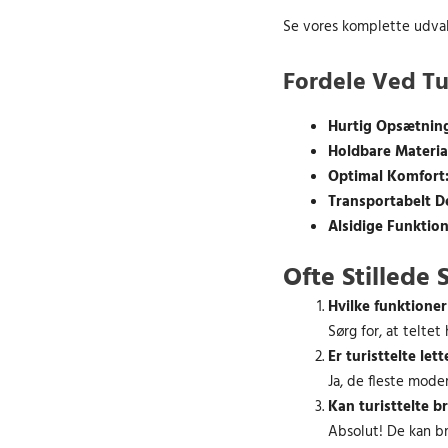
r
5
Se vores komplette udval
:
.
4
0
Fordele Ved Tur
3
0
2
Hurtig Opsætnin
.
k
Holdbare Materia
0
r
Optimal Komfort
0
.
Transportabelt D
.
Alsidige Funktion
k
r
Ofte Stillede
.
.
Hvilke funktioner 
Sørg for, at telte
Er turisttelte let
Ja, de fleste mode
Kan turisttelte b
Absolut! De kan b