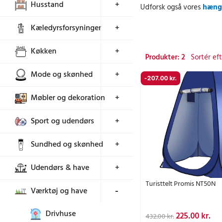
Husstand
+
Udforsk også vores
hæng
Kæledyrsforsyninger
+
Køkken
+
Produkter: 2
Mode og skønhed
+
-
207.00
kr.
Møbler og dekoration
+
Sport og udendørs
+
Sundhed og skønhed
+
Udendørs & have
+
Turisttelt Promis NT50N
Værktøj og have
+
Drivhuse
D
D
225.00
kr.
432.00
kr.