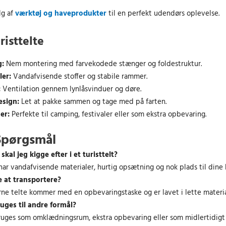
r
4
g af
værktøj og haveprodukter
til en perfekt udendørs oplevelse.
:
.
4
0
isttelte
6
0
3
g:
Nem montering med farvekodede stænger og foldestruktur.
.
k
ler:
Vandafvisende stoffer og stabile rammer.
0
r
:
Ventilation gennem lynlåsvinduer og døre.
0
.
esign:
Let at pakke sammen og tage med på farten.
.
er:
Perfekte til camping, festivaler eller som ekstra opbevaring.
k
r
 Spørgsmål
.
skal jeg kigge efter i et turisttelt?
.
t har vandafvisende materialer, hurtig opsætning og nok plads til dine
te at transportere?
rne telte kommer med en opbevaringstaske og er lavet i lette materia
ruges til andre formål?
ruges som omklædningsrum, ekstra opbevaring eller som midlertidigt 