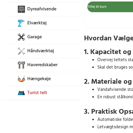
e
e
Tilføj til kurv
Dyreafvisende
n
n
o
a
Elværktøj
p
k
r
t
Hvordan Vælger
Garage
i
u
n
e
1. Kapacitet og
Håndværktøj
d
l
Overvej teltets stø
e
l
Haveredskaber
l
e
Skal det bruges s
i
p
Hængekøje
2. Materiale o
g
r
e
i
Vandafvisende stof 
Turist telt
p
s
En robust stålkons
r
e
3. Praktisk Op
i
r
s
:
Automatiske folde
v
2
Letvægtsdesign me
a
2