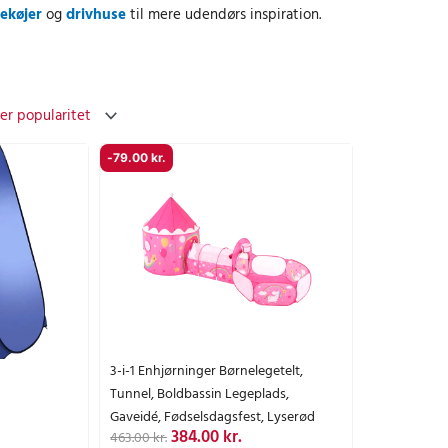
ekøjer
og
drivhuse
til mere udendørs inspiration.
-
79.00
kr.
3-i-1 Enhjørninger Børnelegetelt,
Tunnel, Boldbassin Legeplads,
Gaveidé, Fødselsdagsfest, Lyserød
D
D
384.00
kr.
463.00
kr.