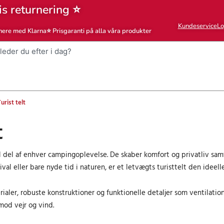
is returnering ⭐
Kundeservice
Lo
nere med Klarna
⭐ Prisgaranti på alla våra produkter
urist telt
t
el del af enhver campingoplevelse. De skaber komfort og privatliv sam
ival eller bare nyde tid i naturen, er et letvægts turisttelt den ideelle
ler, robuste konstruktioner og funktionelle detaljer som ventilation
od vejr og vind.