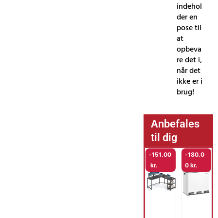
indehol
der en
pose til
at
opbeva
re det i,
når det
ikke er i
brug!
Anbefales
til dig
-
151.00
-
180.0
kr.
0
kr.