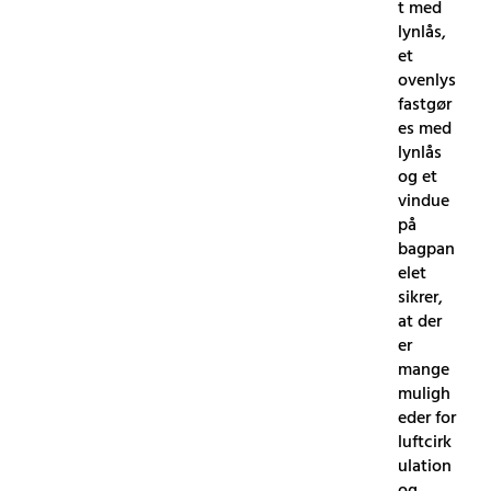
t med
lynlås,
et
ovenlys
fastgør
es med
lynlås
og et
vindue
på
bagpan
elet
sikrer,
at der
er
mange
muligh
eder for
luftcirk
ulation
og