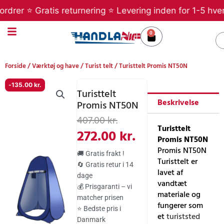
Gå
er ⭐ Gratis returnering ⭐ Levering inden for 1-5 hverdag
til
indholdet
0
Kurv
S
Forside
/
Værktøj og have
/
Turist telt
/ Turisttelt Promis NT50N
-
135.00
kr.
Turisttelt
Beskrivelse
Promis NT50N
Den
Den
407.00
kr.
Turisttelt
oprindelige
aktuelle
272.00
kr.
Promis NT50N
pris
pris
Promis NT50N
🚚 Gratis frakt !
Turisttelt er
var:
er:
🔄 Gratis retur i 14
lavet af
dage
407.00 kr..
272.00 kr..
vandtæt
💰 Prisgaranti – vi
materiale og
matcher prisen
fungerer som
⭐ Bedste pris i
et
turiststed
Danmark