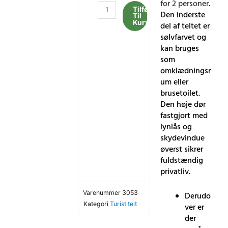
for 2 personer
.
Turisttelt
Tilføj
Den inderste
Til
Promis
Kurv
del af teltet er
NT50N
sølvfarvet og
antal
kan bruges
som
omklædningsr
um eller
brusetoilet.
Den høje dør
fastgjort med
lynlås og
skydevindue
øverst sikrer
fuldstændig
privatliv.
Varenummer
3053
Derudo
Kategori
Turist telt
ver er
der