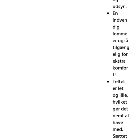
udsyn.
En
indven
dig
lomme
er også
tilgæng
elig for
ekstra
komfor
t!
Teltet
er let
og lille,
hvilket
gør det
nemt at
have
med.
Sættet