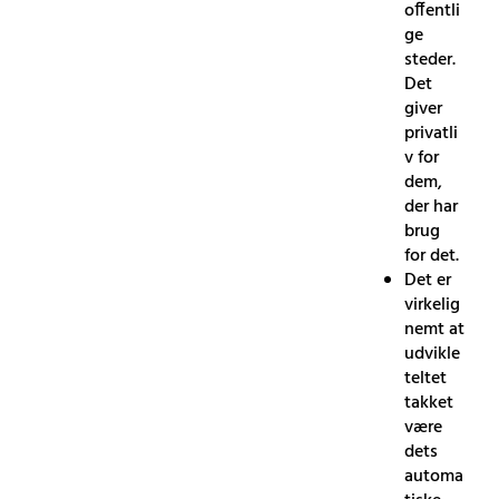
offentli
ge
steder.
Det
giver
privatli
v for
dem,
der har
brug
for det.
Det er
virkelig
nemt at
udvikle
teltet
takket
være
dets
automa