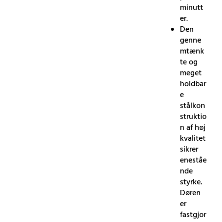
minutt
er.
Den
genne
mtænk
te og
meget
holdbar
e
stålkon
struktio
n af høj
kvalitet
sikrer
eneståe
nde
styrke.
Døren
er
fastgjor