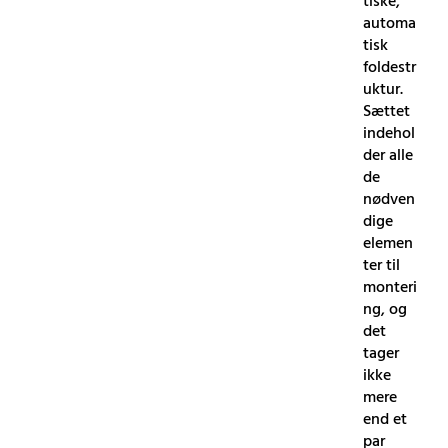
tiske,
automa
tisk
foldestr
uktur.
Sættet
indehol
der alle
de
nødven
dige
elemen
ter til
monteri
ng, og
det
tager
ikke
mere
end et
par