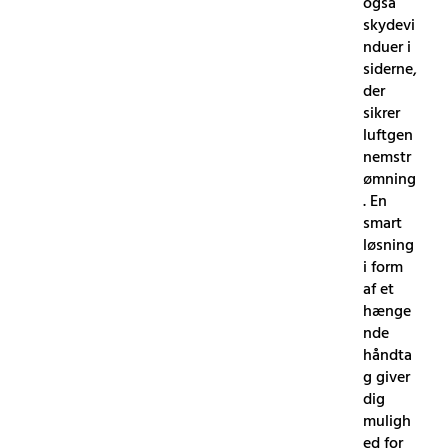
også
skydevi
nduer i
siderne,
der
sikrer
luftgen
nemstr
ømning
. En
smart
løsning
i form
af et
hænge
nde
håndta
g giver
dig
muligh
ed for