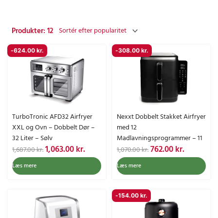
Produkter: 12
-
624.00
kr.
-
308.00
kr.
TurboTronic AFD32 Airfryer
Nexxt Dobbelt Stakket Airfryer
XXL og Ovn – Dobbelt Dør –
med 12
32 Liter – Sølv
Madlavningsprogrammer – 11
D
D
D
D
1,063.00
kr.
762.00
kr.
Liter – Sort
1,687.00
kr.
1,070.00
kr.
e
e
e
e
Læs mere
Læs mere
n
n
n
n
o
a
o
a
p
k
p
k
-
154.00
kr.
r
t
r
t
i
u
i
u