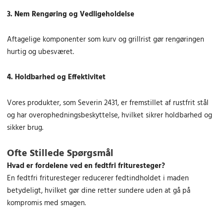
.
:
.
:
.
3. Nem Rengøring og Vedligeholdelse
8
0
7
0
6
0
1
0
Aftagelige komponenter som kurv og grillrist gør rengøringen
5
4
hurtig og ubesværet.
.
k
.
k
0
r
0
r
0
.
0
.
4. Holdbarhed og Effektivitet
.
.
k
k
Vores produkter, som Severin 2431, er fremstillet af rustfrit stål
r
r
og har overophedningsbeskyttelse, hvilket sikrer holdbarhed og
.
.
sikker brug.
.
.
Ofte Stillede Spørgsmål
Hvad er fordelene ved en fedtfri frituresteger?
En fedtfri frituresteger reducerer fedtindholdet i maden
betydeligt, hvilket gør dine retter sundere uden at gå på
kompromis med smagen.