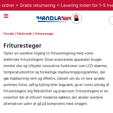
Gå
drer ⭐ Gratis returnering ⭐ Levering inden for 1-5 hverd
til
indholdet
0
Kurv
S
Forside
/
Elektronik
/ Frituresteger
Frituresteger
Oplev en sundere tilgang til friturestegning med vores
elektriske friturestegere. Disse avancerede apparater bruger
mindre olie og tilbyder innovative funktioner som LCD-skærme,
temperaturkontrol og forskellige madlavningsprogrammer, der
gør madlavning nem og effektiv. Uanset om du vil lave sprøde
pommes frites, saftig kylling eller bagværk, giver vores udvalg af
friturestegere dig fleksibilitet og præcision. Friturestegere er en
essentiel del af ethvert moderne køkken, der ønsker sundere
alternativer uden at gå på kompromis med smagen.