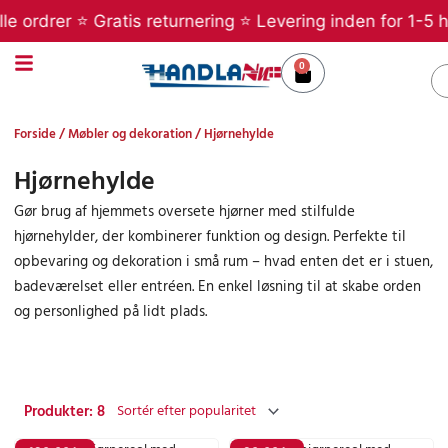
Gå
 ordrer ⭐ Gratis returnering ⭐ Levering inden for 1-5 hv
til
indholdet
0
Kurv
S
Forside
/
Møbler og dekoration
/ Hjørnehylde
Hjørnehylde
Gør brug af hjemmets oversete hjørner med stilfulde
hjørnehylder, der kombinerer funktion og design. Perfekte til
opbevaring og dekoration i små rum – hvad enten det er i stuen,
badeværelset eller entréen. En enkel løsning til at skabe orden
og personlighed på lidt plads.
Produkter: 8