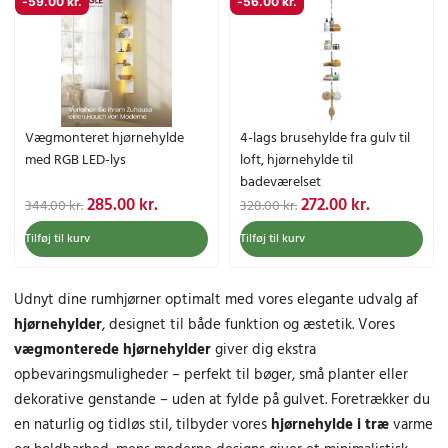
v
3
v
2
-
59.00
kr.
-
56.00
kr.
r
t
r
t
a
0
a
4
i
u
i
u
r
8
r
4
n
e
n
e
:
.
:
.
d
l
d
l
3
0
2
0
e
l
e
l
7
0
9
0
l
e
l
e
1
5
Vægmonteret hjørnehylde
4-lags brusehylde fra gulv til
i
p
i
p
.
k
.
k
med RGB LED-lys
loft, hjørnehylde til
g
r
g
r
0
r
0
r
badeværelset
e
i
e
i
0
.
0
.
D
D
D
D
285.00
kr.
272.00
kr.
344.00
kr.
328.00
kr.
p
s
p
s
.
.
e
e
e
e
r
e
r
e
Tilføj til kurv
Tilføj til kurv
k
k
n
n
n
n
i
r
i
r
r
r
o
a
o
a
s
:
s
:
.
.
p
k
p
k
Udnyt dine rumhjørner optimalt med vores elegante udvalg af
v
2
v
2
.
.
r
t
r
t
a
9
a
8
hjørnehylder
, designet til både funktion og æstetik. Vores
i
u
i
u
r
0
r
2
vægmonterede hjørnehylder
giver dig ekstra
n
e
n
e
:
.
:
.
opbevaringsmuligheder – perfekt til bøger, små planter eller
d
l
d
l
3
0
3
0
dekorative genstande – uden at fylde på gulvet. Foretrækker du
e
l
e
l
5
0
4
0
l
e
l
e
en naturlig og tidløs stil, tilbyder vores
hjørnehylde i træ
varme
0
1
i
p
i
p