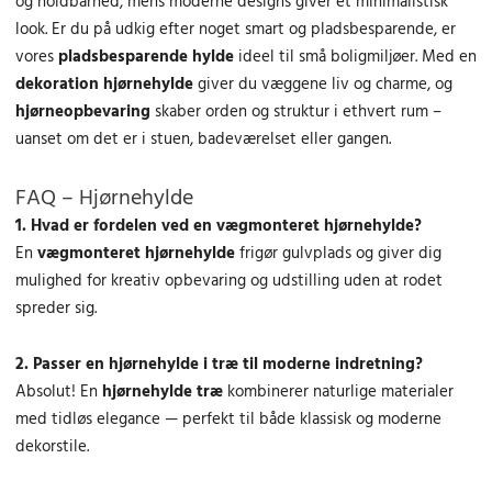
og holdbarhed, mens moderne designs giver et minimalistisk
.
k
.
k
g
r
g
r
look. Er du på udkig efter noget smart og pladsbesparende, er
0
r
0
r
e
i
e
i
0
.
0
.
vores
pladsbesparende hylde
ideel til små boligmiljøer. Med en
p
s
p
s
.
.
dekoration hjørnehylde
giver du væggene liv og charme, og
r
e
r
e
k
k
hjørneopbevaring
skaber orden og struktur i ethvert rum –
i
r
i
r
r
r
uanset om det er i stuen, badeværelset eller gangen.
s
:
s
:
.
.
v
2
v
2
.
.
a
8
a
7
FAQ – Hjørnehylde
r
5
r
2
1. Hvad er fordelen ved en vægmonteret hjørnehylde?
:
.
:
.
En
vægmonteret hjørnehylde
frigør gulvplads og giver dig
3
0
3
0
mulighed for kreativ opbevaring og udstilling uden at rodet
4
0
2
0
spreder sig.
4
8
.
k
.
k
0
r
0
r
2. Passer en hjørnehylde i træ til moderne indretning?
0
.
0
.
Absolut! En
hjørnehylde træ
kombinerer naturlige materialer
.
.
med tidløs elegance — perfekt til både klassisk og moderne
k
k
dekorstile.
r
r
.
.