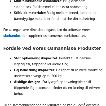
.
k
.
k
Multifunktionelle osmannere
: Brug dem som
g
r
g
r
0
r
0
r
siddeplads, fodskammel eller ekstra opbevaring.
e
i
e
i
0
.
0
.
Stilfulde materialer
: Vælg mellem linned, læder eller
p
s
p
s
.
.
bæredygtige materialer for at matche din indretning.
r
e
r
e
k
k
i
r
i
r
r
r
s
:
s
:
For at organisere dine sko elegant, kan du udforske vores
.
.
v
3
v
3
skobænke
, der supplerer osmannernes funktionalitet.
.
.
a
4
a
9
r
6
r
0
Fordele ved Vores Osmanniske Produkter
:
.
:
.
4
0
4
0
Stor opbevaringskapacitet
: Perfekt til at gemme
1
0
7
0
legetøj, tøj, tæpper eller andre ting.
8
0
Høj belastningskapacitet
: Designet til at være robust og
.
k
.
k
understøtte vægt op til 300 kg.
0
r
0
r
0
.
0
.
Alsidige designs
: Fra lysegrå opbevaringskister til
.
.
flippende låg-ottomaner, finder du en løsning til ethvert
k
k
behov.
r
r
.
.
Til en sammenhængende boligindretning kan du også overveje