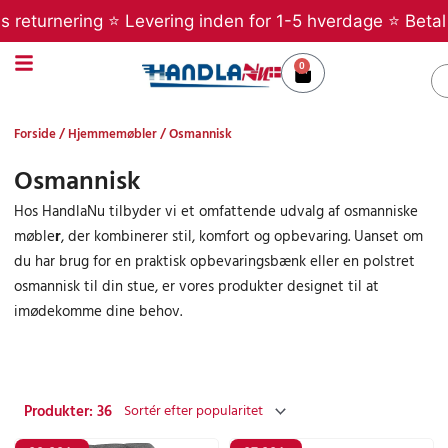
Gå
turnering ⭐ Levering inden for 1-5 hverdage ⭐ Betal sene
til
indholdet
0
Kurv
S
Forside
/
Hjemmemøbler
/ Osmannisk
Osmannisk
Hos HandlaNu tilbyder vi et omfattende udvalg af osmanniske
møble
r
, der kombinerer stil, komfort og opbevaring. Uanset om
du har brug for en praktisk opbevaringsbænk eller en polstret
osmannisk til din stue, er vores produkter designet til at
imødekomme dine behov.
Produkter: 36
Side
Side