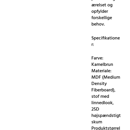
ærelset og
opfylder
forskellige
behov.
Specifikatione
r:
Farve:
Kamelbrun
Materiale:
MDF (Medium
Density
Fiberboard),
stof med
linnedlook,
25D
højspændstigt
skum
Produktstørrel