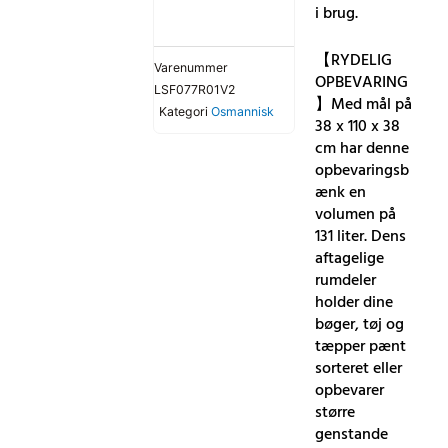
i brug.
【RYDELIG
Varenummer
OPBEVARING
LSF077R01V2
】Med mål på
Kategori
Osmannisk
38 x 110 x 38
cm har denne
opbevaringsb
ænk en
volumen på
131 liter. Dens
aftagelige
rumdeler
holder dine
bøger, tøj og
tæpper pænt
sorteret eller
opbevarer
større
genstande