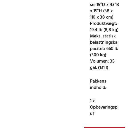
se: 15″D x 43″B
x 15″H (38 x
110 x 38 cm)
Produktvægt:
19,4 lb (8,8 kg)
Maks. statisk
belastningska
pacitet: 660 lb
(300 kg)
Volumen: 35
gal. (131 l)
Pakkens
indhold:
1 x
Opbevaringsp
uf