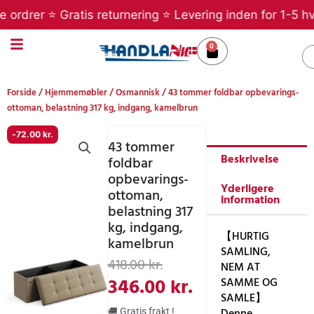
Gå
rer ⭐ Gratis returnering ⭐ Levering inden for 1-5 hverda
til
indholdet
0
Kurv
S
Forside
/
Hjemmemøbler
/
Osmannisk
/ 43 tommer foldbar opbevarings-
ottoman, belastning 317 kg, indgang, kamelbrun
-
72.00
kr.
43 tommer
Beskrivelse
foldbar
opbevarings-
Yderligere
ottoman,
information
belastning 317
kg, indgang,
【HURTIG
kamelbrun
SAMLING,
Den
Den
418.00
kr.
NEM AT
oprindelige
aktuelle
346.00
kr.
SAMME OG
SAMLE】
pris
pris
Denne
🚚 Gratis frakt !