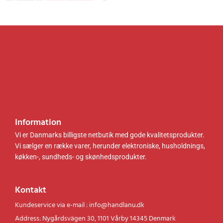
0
.
0
.
.
.
k
k
r
r
.
.
.
.
Information
Vi er Danmarks billigste netbutik med gode kvalitetsprodukter.
Vi sælger en række varer, herunder elektroniske, husholdnings,
køkken-, sundheds- og skønhedsprodukter.
Kontakt
Kundeservice via e-mail : info@handlanu.dk
Address: Nygårdsvägen 30, 1101 Vårby 14345 Denmark