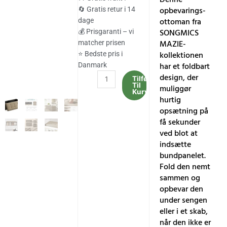
var:
er:
opbevarings-
🔄 Gratis retur i 14
ottoman fra
dage
418.00 kr..
346.00 kr..
SONGMICS
💰 Prisgaranti – vi
MAZIE-
matcher prisen
kollektionen
⭐ Bedste pris i
har et foldbart
Danmark
design, der
43
Tilføj
Til
muliggør
tommer
Kurv
hurtig
foldbar
opsætning på
opbevarings-
få sekunder
ottoman,
ved blot at
belastning
indsætte
317
bundpanelet.
kg,
Fold den nemt
indgang,
sammen og
kamelbrun
opbevar den
antal
under sengen
eller i et skab,
når den ikke er