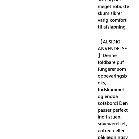
stof og det
meget robuste
skum sikrer
varig komfort
til afslapning.
【ALSIDIG
ANVENDELSE
】Denne
foldbare puf
fungerer som
opbevaringsb
oks,
fodskammel
og endda
sofabord! Den
passer perfekt
ind i stuen,
soveværelset,
entréen eller
påklædningsv