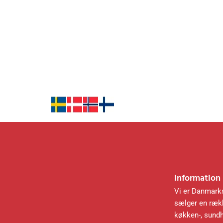
Information
Vi er Danmarks
sælger en rækk
køkken-, sund