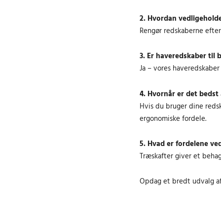
.
2. Hvordan vedligehold
k
Rengør redskaberne efter 
r
.
3. Er haveredskaber til 
.
Ja – vores haveredskaber 
4. Hvornår er det bedst 
Hvis du bruger dine reds
ergonomiske fordele.
5. Hvad er fordelene ve
Træskafter giver et behag
Opdag et bredt udvalg af 