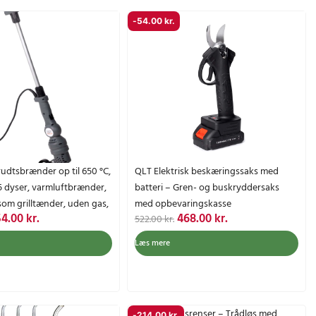
-
54.00
kr.
rudtsbrænder op til 650 °C,
QLT Elektrisk beskæringssaks med
5 dyser, varmluftbrænder,
batteri – Gren- og buskryddersaks
som grilltænder, uden gas,
med opbevaringskasse
D
D
D
54.00
kr.
468.00
kr.
522.00
kr.
e
e
e
Læs mere
n
n
n
a
o
a
k
p
k
t
r
t
QLT Højtryksrenser – Trådløs med
-
214.00
kr.