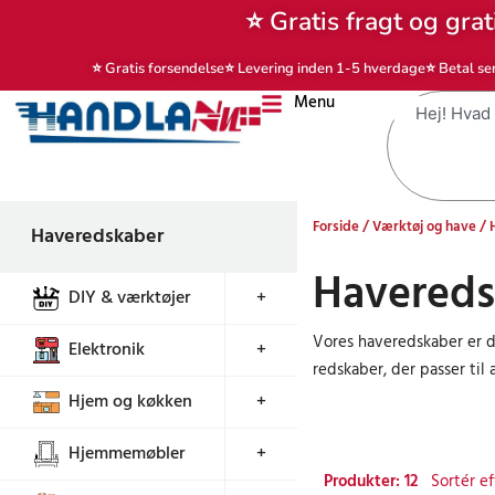
Gå
⭐ Gratis fragt og grat
til
indholdet
⭐ Gratis forsendelse
⭐ Levering inden 1-5 hverdage
⭐ Betal se
Menu
Søg
Forside
/
Værktøj og have
/ 
Haveredskaber
Havereds
DIY & værktøjer
+
Vores haveredskaber er d
Elektronik
+
redskaber, der passer til 
Hjem og køkken
+
Hjemmemøbler
+
Produkter: 12