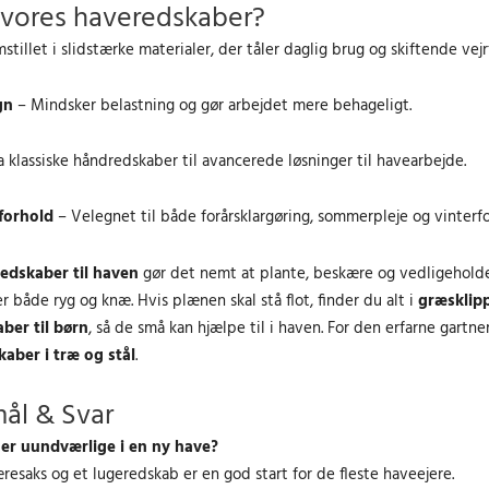
0
.
0
 vores haveredskaber?
e
l
e
0
.
0
l
e
l
stillet i slidstærke materialer, der tåler daglig brug og skiftende vejr
i
p
i
k
k
g
r
g
gn
– Mindsker belastning og gør arbejdet mere behageligt.
r
r
e
i
e
.
.
p
s
p
.
.
a klassiske håndredskaber til avancerede løsninger til havearbejde.
r
e
r
i
r
i
forhold
– Velegnet til både forårsklargøring, sommerpleje og vinterf
s
:
s
v
4
v
edskaber til haven
gør det nemt at plante, beskære og vedligeholde
a
5
a
er både ryg og knæ. Hvis plænen skal stå flot, finder du alt i
græsklip
r
0
r
:
.
:
ber til børn
, så de små kan hjælpe til i haven. For den erfarne gartne
7
0
7
aber i træ og stål
.
1
0
0
4
0
ål & Svar
.
k
.
 er uundværlige i en ny have?
0
r
0
resaks og et lugeredskab er en god start for de fleste haveejere.
0
.
0