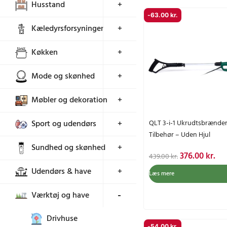
Husstand
+
-
63.00
kr.
Kæledyrsforsyninger
+
Køkken
+
Mode og skønhed
+
Møbler og dekoration
+
Sport og udendørs
+
QLT 3-i-1 Ukrudtsbrænder 
Tilbehør – Uden Hjul
Sundhed og skønhed
+
D
D
376.00
kr.
439.00
kr.
e
e
Udendørs & have
+
Læs mere
n
n
o
a
Værktøj og have
+
p
k
r
t
Drivhuse
-
54.00
kr.