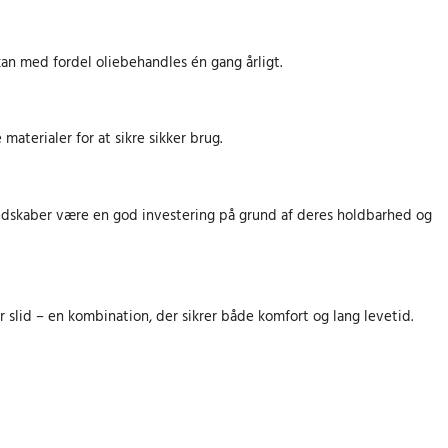
.
.
k
kan med fordel oliebehandles én gang årligt.
r
.
.
aterialer for at sikre sikker brug.
eredskaber være en god investering på grund af deres holdbarhed og
slid – en kombination, der sikrer både komfort og lang levetid.