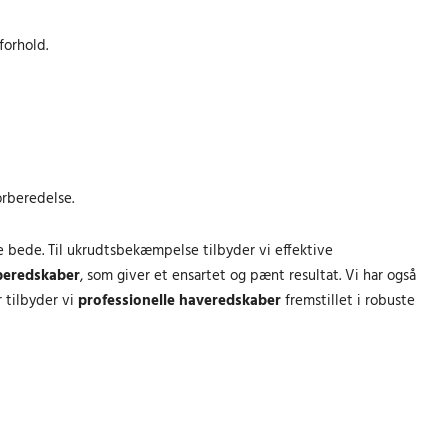
r
l
e
l
.
e
l
e
forhold.
.
p
i
p
r
g
r
i
e
i
s
p
s
e
r
e
r
i
r
orberedelse.
:
s
:
4
v
6
 bede. Til ukrudtsbekæmpelse tilbyder vi effektive
8
a
1
peredskaber
, som giver et ensartet og pænt resultat. Vi har også
9
r
2
.
:
.
r tilbyder vi
professionelle haveredskaber
fremstillet i robuste
0
7
0
0
1
0
3
k
.
k
r
0
r
.
0
.