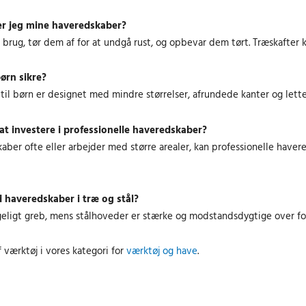
.
er jeg mine haveredskaber?
k
k
brug, tør dem af for at undgå rust, og opbevar dem tørt. Træskafter 
r
r
.
.
børn sikre?
.
.
til børn er designet med mindre størrelser, afrundede kanter og lette m
at investere i professionelle haveredskaber?
kaber ofte eller arbejder med større arealer, kan professionelle hav
d haveredskaber i træ og stål?
eligt greb, mens stålhoveder er stærke og modstandsdygtige over for 
værktøj i vores kategori for
værktøj og have
.