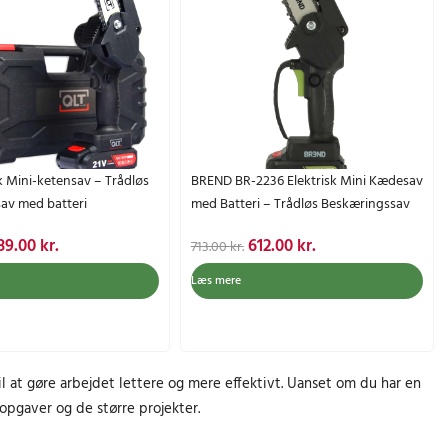
k
.
k
l
s
:
r
0
r
l
v
4
.
0
.
e
a
9
.
.
p
r
9
k
r
:
.
r
i
7
0
.
s
1
0
.
k Mini-ketensav – Trådløs
BREND BR-2236 Elektrisk Mini Kædesav
e
3
av med batteri
med Batteri – Trådløs Beskæringssav
r
.
k
:
0
r
D
D
D
89.00
kr.
612.00
kr.
713.00
kr.
1
0
.
e
e
e
Læs mere
0
.
n
n
n
2
k
a
o
a
.
r
k
p
k
0
.
t
r
t
0
.
til at gøre arbejdet lettere og mere effektivt. Uanset om du har en
u
i
u
eopgaver og de større projekter.
e
n
e
k
l
d
l