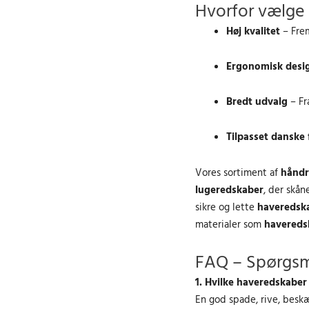
0
r
Hvorfor vælge
e
l
0
.
l
e
Høj kvalitet
– Frem
.
i
p
k
g
r
Ergonomisk desi
r
e
i
.
p
s
Bredt udvalg
– Fr
.
r
e
i
r
Tilpasset danske 
s
:
v
3
Vores sortiment af
håndr
a
7
lugeredskaber
, der skån
r
6
:
.
sikre og lette
haveredska
4
0
materialer som
haveredsk
3
0
9
FAQ – Spørgsm
.
k
1. Hvilke haveredskaber
0
r
En god spade, rive, beskæ
0
.