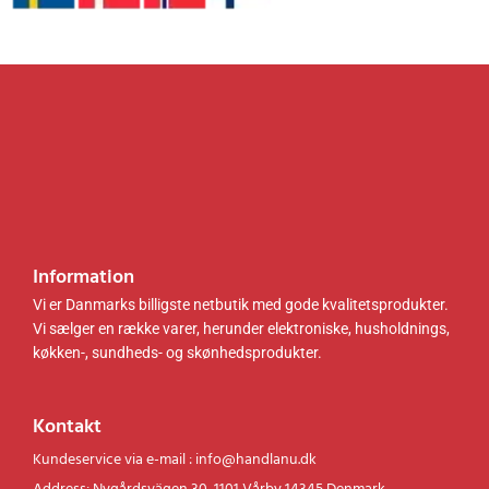
0
.
0
.
.
.
k
k
r
r
.
.
.
.
Information
Vi er Danmarks billigste netbutik med gode kvalitetsprodukter.
Vi sælger en række varer, herunder elektroniske, husholdnings,
køkken-, sundheds- og skønhedsprodukter.
Kontakt
Kundeservice via e-mail : info@handlanu.dk