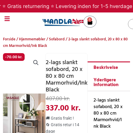
Gå
ratis returnering ⭐ Levering inden for 1-5 hverdage ⭐ Be
til
indholdet
0
Kurv
S
Forside
/
Hjemmemøbler
/
Sofabord
/ 2-lags slankt sofabord, 20 x 80 x 80
cm Marmorhvid/Ink Black
-
70.00
kr.
2-lags slankt
Beskrivelse
sofabord, 20 x
80 x 80 cm
Yderligere
Marmorhvid/Ink
information
Black
Den
Den
407.00
kr.
2-lags slankt
oprindelige
aktuelle
337.00
kr.
sofabord, 20 x
80 x 80 cm
pris
pris
🚚 Gratis frakt !
Marmorhvid/I
var:
er:
🔄 Gratis retur i 14
nk Black
dage