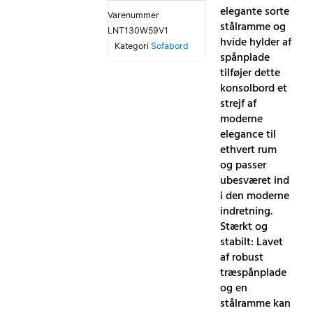
elegante sorte
Varenummer
stålramme og
LNT130W59V1
hvide hylder af
Kategori
Sofabord
spånplade
tilføjer dette
konsolbord et
strejf af
moderne
elegance til
ethvert rum
og passer
ubesværet ind
i den moderne
indretning.
Stærkt og
stabilt: Lavet
af robust
træspånplade
og en
stålramme kan