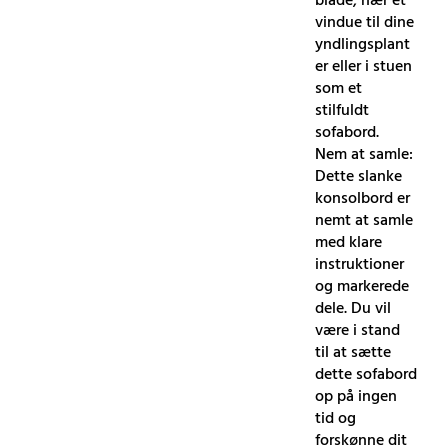
blade, nær et
vindue til dine
yndlingsplant
er eller i stuen
som et
stilfuldt
sofabord.
Nem at samle:
Dette slanke
konsolbord er
nemt at samle
med klare
instruktioner
og markerede
dele. Du vil
være i stand
til at sætte
dette sofabord
op på ingen
tid og
forskønne dit