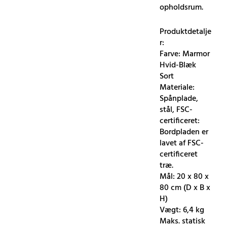
opholdsrum.
Produktdetalje
r:
Farve: Marmor
Hvid-Blæk
Sort
Materiale:
Spånplade,
stål, FSC-
certificeret:
Bordpladen er
lavet af FSC-
certificeret
træ.
Mål: 20 x 80 x
80 cm (D x B x
H)
Vægt: 6,4 kg
Maks. statisk