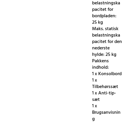
belastningska
pacitet for
bordpladen:
25 kg
Maks. statisk
belastningska
pacitet for den
nederste
hylde: 25 kg
Pakkens
indhold:
1 x Konsolbord
1 x
Tilbehørssæt
1 x Anti-tip-
sæt
1 x
Brugsanvisnin
g