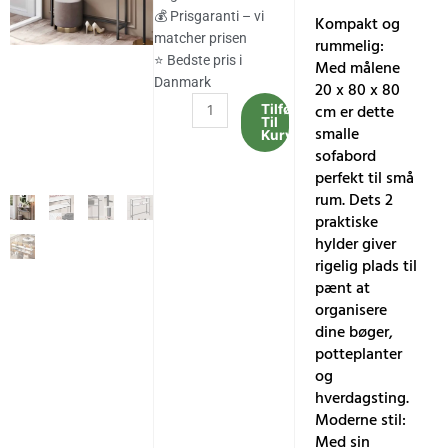
407.00 kr..
337.00 kr..
💰 Prisgaranti – vi
Kompakt og
matcher prisen
rummelig:
⭐ Bedste pris i
Med målene
Danmark
20 x 80 x 80
2-
cm er dette
Tilføj
Til
lags
smalle
Kurv
slankt
sofabord
sofabord,
perfekt til små
20
rum. Dets 2
x
praktiske
80
hylder giver
x
rigelig plads til
80
pænt at
cm
organisere
Marmorhvid/Ink
dine bøger,
Black
potteplanter
antal
og
hverdagsting.
Moderne stil:
Med sin