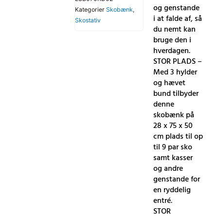
og genstande
Kategorier
Skobænk
,
i at falde af, så
Skostativ
du nemt kan
bruge den i
hverdagen.
STOR PLADS –
Med 3 hylder
og hævet
bund tilbyder
denne
skobænk på
28 x 75 x 50
cm plads til op
til 9 par sko
samt kasser
og andre
genstande for
en ryddelig
entré.
STOR