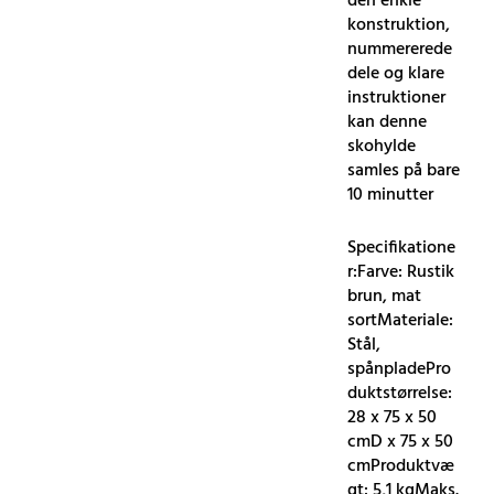
den enkle
konstruktion,
nummererede
dele og klare
instruktioner
kan denne
skohylde
samles på bare
10 minutter
Specifikatione
r:Farve: Rustik
brun, mat
sortMateriale:
Stål,
spånpladePro
duktstørrelse:
28 x 75 x 50
cmD x 75 x 50
cmProduktvæ
gt: 5,1 kgMaks.