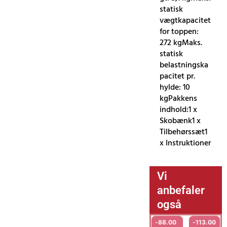
statisk
vægtkapacitet
for toppen:
272 kgMaks.
statisk
belastningska
pacitet pr.
hylde: 10
kgPakkens
indhold:1 x
Skobænk1 x
Tilbehørssæt1
x Instruktioner
Vi
anbefaler
også
-
88.00
-
113.00