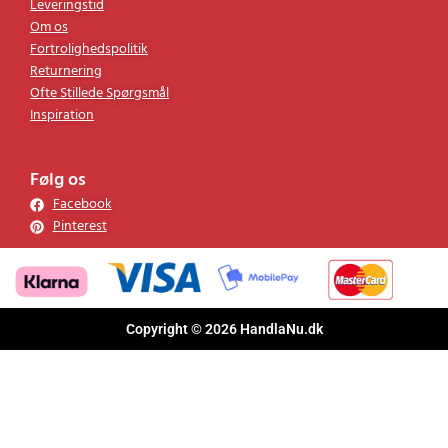
Leveringstid
Om os
Fortrolighedspolitik
Returnering
Ofte Stillede Spørgsmål
Inspiration
Følg os
Facebook
Pinterest
Copyright © 2026 HandlaNu.dk