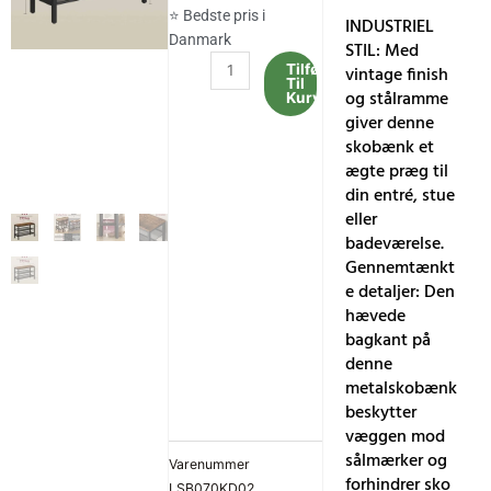
⭐ Bedste pris i
INDUSTRIEL
Danmark
STIL: Med
3-
Tilføj
vintage finish
Til
lags
og stålramme
Kurv
skobænk,
giver denne
industriel
skobænk et
stil,
ægte præg til
28
din entré, stue
x
eller
75
badeværelse.
x
Gennemtænkt
50
e detaljer: Den
cm
hævede
antal
bagkant på
denne
metalskobænk
beskytter
væggen mod
sålmærker og
Varenummer
forhindrer sko
LSB070KD02