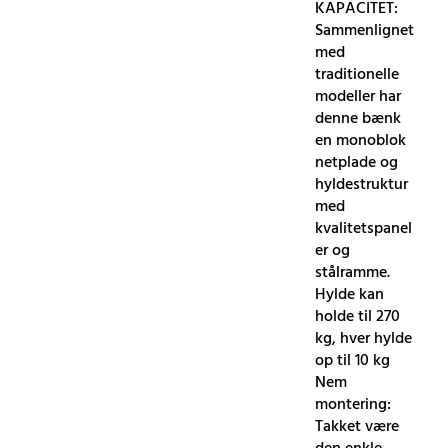
KAPACITET:
Sammenlignet
med
traditionelle
modeller har
denne bænk
en monoblok
netplade og
hyldestruktur
med
kvalitetspanel
er og
stålramme.
Hylde kan
holde til 270
kg, hver hylde
op til 10 kg
Nem
montering:
Takket være