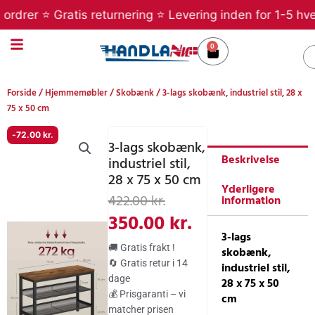
Gå
er ⭐ Gratis returnering ⭐ Levering inden for 1-5 hverdag
til
indholdet
0
Kurv
S
Forside
/
Hjemmemøbler
/
Skobænk
/ 3-lags skobænk, industriel stil, 28 x
75 x 50 cm
-
72.00
kr.
3-lags skobænk,
Beskrivelse
industriel stil,
28 x 75 x 50 cm
Yderligere
Den
Den
422.00
kr.
information
oprindelige
aktuelle
350.00
kr.
3-lags
pris
pris
🚚 Gratis frakt !
skobænk,
var:
er:
🔄 Gratis retur i 14
industriel stil,
dage
422.00 kr..
350.00 kr..
28 x 75 x 50
💰 Prisgaranti – vi
cm
matcher prisen