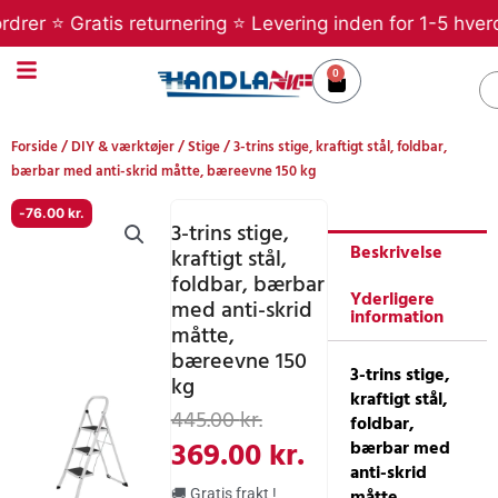
Gå
er ⭐ Gratis returnering ⭐ Levering inden for 1-5 hverdag
til
indholdet
0
Kurv
S
Forside
/
DIY & værktøjer
/
Stige
/ 3-trins stige, kraftigt stål, foldbar,
bærbar med anti-skrid måtte, bæreevne 150 kg
-
76.00
kr.
3-trins stige,
Beskrivelse
kraftigt stål,
foldbar, bærbar
Yderligere
med anti-skrid
information
måtte,
bæreevne 150
3-trins stige,
kg
kraftigt stål,
Den
Den
445.00
kr.
foldbar,
oprindelige
aktuelle
369.00
kr.
bærbar med
anti-skrid
pris
pris
måtte,
🚚 Gratis frakt !