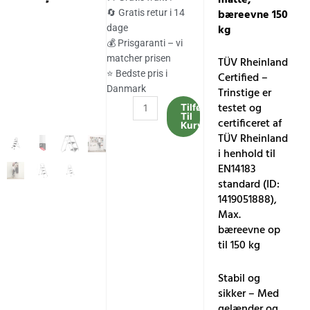
var:
er:
bæreevne 150
🔄 Gratis retur i 14
kg
dage
445.00 kr..
369.00 kr..
💰 Prisgaranti – vi
matcher prisen
TÜV Rheinland
⭐ Bedste pris i
Certified –
Danmark
Trinstige er
3-
testet og
Tilføj
Til
trins
certificeret af
Kurv
stige,
TÜV Rheinland
kraftigt
i henhold til
stål,
EN14183
foldbar,
standard (ID:
bærbar
1419051888),
med
Max.
anti-
bæreevne op
skrid
til 150 kg
måtte,
bæreevne
Stabil og
150
sikker – Med
kg
gelænder og