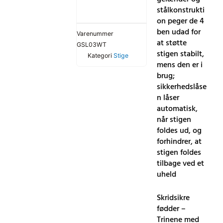
antal
stålkonstrukti
on peger de 4
ben udad for
Varenummer
at støtte
GSL03WT
stigen stabilt,
Kategori
Stige
mens den er i
brug;
sikkerhedslåse
n låser
automatisk,
når stigen
foldes ud, og
forhindrer, at
stigen foldes
tilbage ved et
uheld
Skridsikre
fødder –
Trinene med