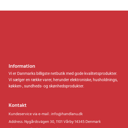
.
.
k
k
r
r
.
.
.
.
Information
Vi er Danmarks billigste netbutik med gode kvalitetsprodukter.
Vi sælger en række varer, herunder elektroniske, husholdnings,
køkken-, sundheds- og skønhedsprodukter.
Kontakt
Kundeservice via e-mail : info@handlanu.dk
Address: Nygårdsvägen 30, 1101 Vårby 14345 Denmark