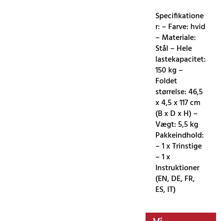
Specifikatione
r: – Farve: hvid
– Materiale:
Stål – Hele
lastekapacitet:
150 kg –
Foldet
størrelse: 46,5
x 4,5 x 117 cm
(B x D x H) –
Vægt: 5,5 kg
Pakkeindhold:
– 1 x Trinstige
– 1 x
Instruktioner
(EN, DE, FR,
ES, IT)