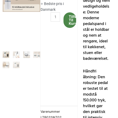
design og nem
⭐ Bedste pris i
vedligeholdels
Danmark
e: Denne
30L
Tilføj
moderne
Til
Rund
pedalspand i
Kurv
Skraldespand,
stål er holdbar
Metal,
og nem at
Hvid
rengøre, ideel
antal
til køkkenet,
stuen eller
badeværelset.
Håndfri
åbning: Den
robuste pedal
er testet til at
modstå
150.000 tryk,
hvilket gør
den praktisk
Varenummer
til intensiv
LTB031WZ02