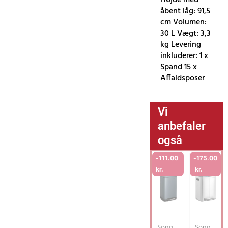
Højde med
åbent låg: 91,5
cm Volumen:
30 L Vægt: 3,3
kg Levering
inkluderer: 1 x
Spand 15 x
Affaldsposer
Vi
anbefaler
også
-
111.00
-
175.00
kr.
kr.
Song
Song