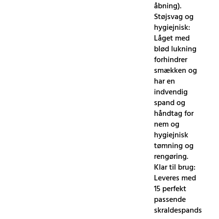
åbning).
Støjsvag og
hygiejnisk:
Låget med
blød lukning
forhindrer
smækken og
har en
indvendig
spand og
håndtag for
nem og
hygiejnisk
tømning og
rengøring.
Klar til brug:
Leveres med
15 perfekt
passende
skraldespands