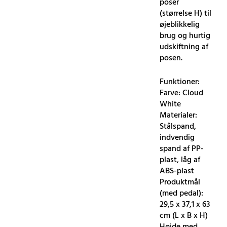
poser
(størrelse H) til
øjeblikkelig
brug og hurtig
udskiftning af
posen.
Funktioner:
Farve: Cloud
White
Materialer:
Stålspand,
indvendig
spand af PP-
plast, låg af
ABS-plast
Produktmål
(med pedal):
29,5 x 37,1 x 63
cm (L x B x H)