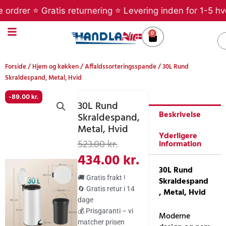
Gå
rer ⭐ Gratis returnering ⭐ Levering inden for 1-5 hverda
til
indholdet
0
Kurv
S
Forside
/
Hjem og køkken
/
Affaldssorteringsspande
/ 30L Rund
Skraldespand, Metal, Hvid
-
89.00
kr.
30L Rund
Beskrivelse
Skraldespand,
Metal, Hvid
Yderligere
Den
Den
523.00
kr.
information
oprindelige
aktuelle
434.00
kr.
30L Rund
pris
pris
🚚 Gratis frakt !
Skraldespand
var:
er:
🔄 Gratis retur i 14
, Metal, Hvid
dage
523.00 kr..
434.00 kr..
💰 Prisgaranti – vi
Moderne
matcher prisen