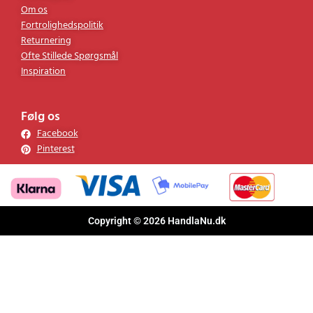
Om os
Fortrolighedspolitik
Returnering
Ofte Stillede Spørgsmål
Inspiration
Følg os
Facebook
Pinterest
Copyright © 2026 HandlaNu.dk