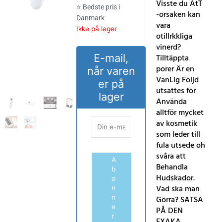
Visste du AtT
⭐ Bedste pris i
-orsaken kan
Danmark
vara
Ikke på lager
otillrkkliga
vinerd?
E-mail,
Tilltäppta
porer Är en
når varen
VanLig Följd
er på
utsattes för
lager
Använda
alltför mycket
av kosmetik
som leder till
fula utsede oh
svåra att
A
Behandla
b
Hudskador.
o
Vad ska man
n
n
Görra? SATSA
e
PÅ DEN
r
EXAKA