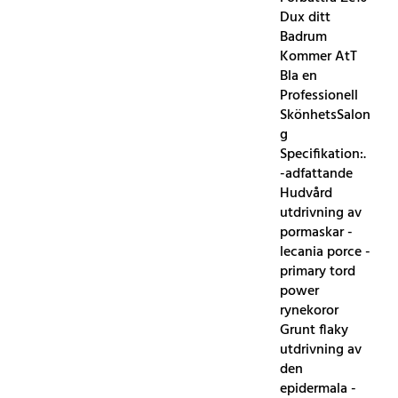
Dux ditt
Badrum
Kommer AtT
Bla en
Professionell
SkönhetsSalon
g
Specifikation:.
-adfattande
Hudvård
utdrivning av
pormaskar -
lecania porce -
primary tord
power
rynekoror
Grunt flaky
utdrivning av
den
epidermala -