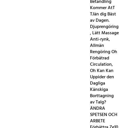
Betandling
Kommer AtT
TJän dig Bäst
av Dagen.
Djuprengöring
, Lätt Massage
Anti-rynk,
Allmän
Rengöring Oh
Förbätrad
Circulation,
Oh Kan Kan
Uppider den
Dagliga
Känskiga
Borttagning
av Talg?
ÄNDRA
SPETSEN OCH
ARBETE
Förbättra Ze10