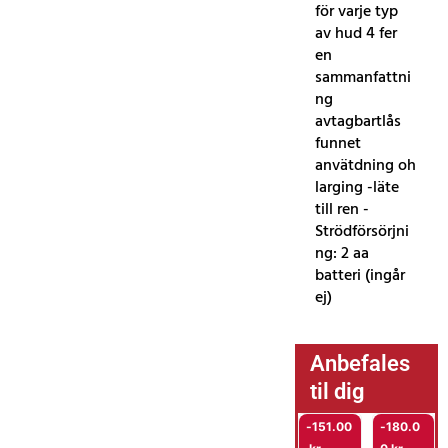
för varje typ
av hud 4 fer
en
sammanfattni
ng
avtagbartlås
funnet
anvätdning oh
larging -läte
till ren -
Strödförsörjni
ng: 2 aa
batteri (ingår
ej)
Anbefales
til dig
-
151.00
-
180.0