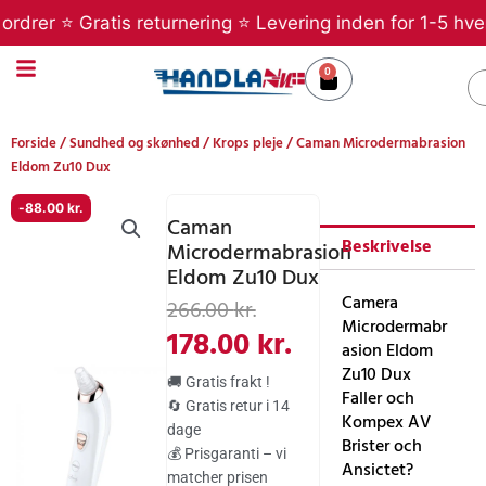
Gå
rer ⭐ Gratis returnering ⭐ Levering inden for 1-5 hverda
til
indholdet
0
Kurv
S
Forside
/
Sundhed og skønhed
/
Krops pleje
/ Caman Microdermabrasion
Eldom Zu10 Dux
-
88.00
kr.
Caman
Beskrivelse
Microdermabrasion
Eldom Zu10 Dux
Den
Den
Camera
266.00
kr.
Microdermabr
oprindelige
aktuelle
178.00
kr.
asion Eldom
pris
pris
Zu10 Dux
🚚 Gratis frakt !
Faller och
var:
er:
🔄 Gratis retur i 14
Kompex AV
dage
266.00 kr..
178.00 kr..
Brister och
💰 Prisgaranti – vi
Ansictet?
matcher prisen