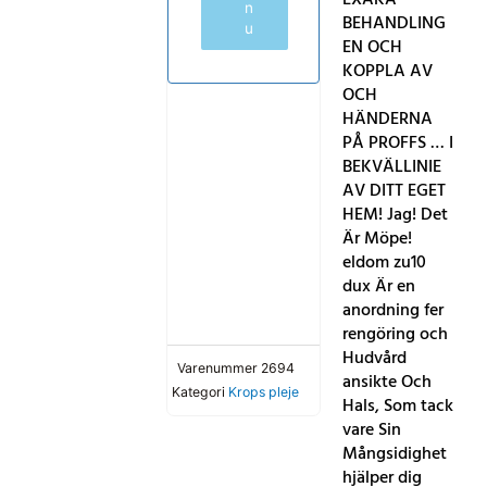
n
BEHANDLING
u
EN OCH
KOPPLA AV
OCH
HÄNDERNA
PÅ PROFFS … I
BEKVÄLLINIE
AV DITT EGET
HEM! Jag! Det
Är Möpe!
eldom zu10
dux Är en
anordning fer
rengöring och
Hudvård
Varenummer
2694
ansikte Och
Kategori
Krops pleje
Hals, Som tack
vare Sin
Mångsidighet
hjälper dig