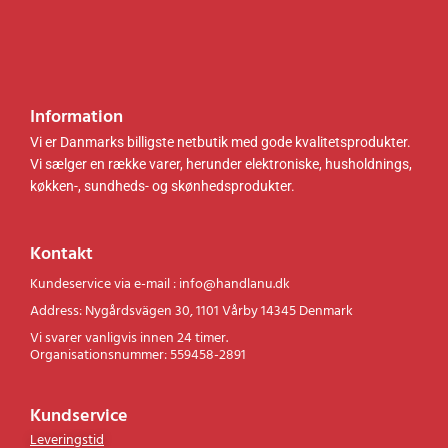
.
.
Information
Vi er Danmarks billigste netbutik med gode kvalitetsprodukter.
Vi sælger en række varer, herunder elektroniske, husholdnings,
køkken-, sundheds- og skønhedsprodukter.
Kontakt
Kundeservice via e-mail : info@handlanu.dk
Address: Nygårdsvägen 30, 1101 Vårby 14345 Denmark
Vi svarer vanligvis innen 24 timer.
Organisationsnummer: 559458-2891
Kundservice
Leveringstid