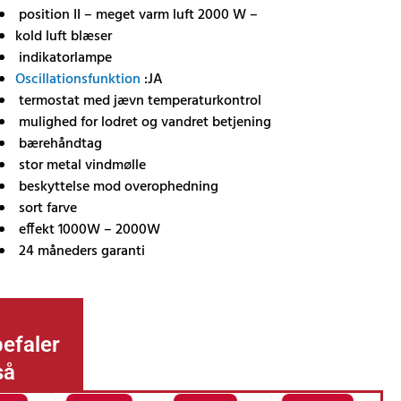
position II – meget varm luft 2000 W –
kold luft blæser
indikatorlampe
Oscillationsfunktion
:JA
termostat med jævn temperaturkontrol
mulighed for lodret og vandret betjening
.
bærehåndtag
stor metal vindmølle
beskyttelse mod overophedning
sort farve
effekt 1000W – 2000W
24 måneders garanti
efaler
så