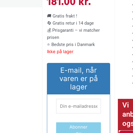
oprindelige
aktuelle
181.00
kr.
pris
pris
🚚 Gratis frakt !
🔄 Gratis retur i 14 dage
var:
er:
💰 Prisgaranti – vi matcher
prisen
401.00 kr..
181.00 kr.
⭐ Bedste pris i Danmark
Ikke på lager
E-mail, når
varen er på
lager
Vi
anb
og
Abonner