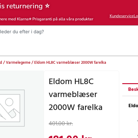
is returnering ⭐
Kundeservice
Lo
nere med Klarna
⭐ Prisgaranti på alla våra produkter
nd
/
Varmelegeme
/ Eldom HL8C varmeblæser 2000W farelka
Eldom HL8C
Besk
varmeblæser
2000W farelka
Eld
Den
Den
401.00
kr.