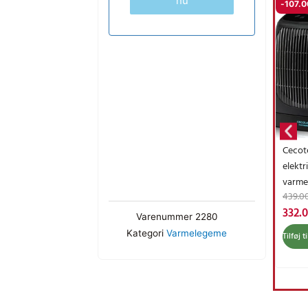
nu
-
107.
Cecot
elektr
varme
439.0
fritst
332.
2000 
Varenummer
2280
tilsta
Kategori
Varmelegeme
Tilføj t
med
oscill
sort