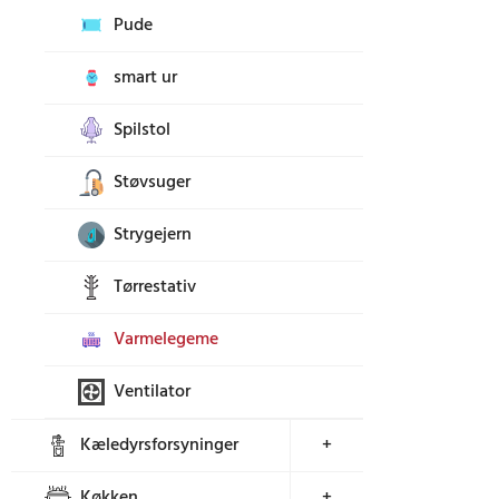
Pude
smart ur
Spilstol
Støvsuger
Strygejern
Tørrestativ
Varmelegeme
Ventilator
Kæledyrsforsyninger
+
Køkken
+