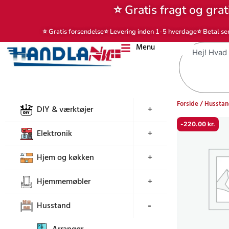
Gå
⭐ Gratis fragt og grat
til
indholdet
⭐ Gratis forsendelse
⭐ Levering inden 1-5 hverdage
⭐ Betal se
Menu
Søg
Forside
/
Hussta
DIY & værktøjer
+
-
220.00
kr.
Elektronik
+
Hjem og køkken
+
Hjemmemøbler
+
Husstand
+