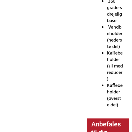
360
graders
drejelig
base
Vandb
eholder
(neders
te del)
Kaffebe
holder
(sil med
reducer
)
Kaffebe
holder
(øverst
e del)
Anbefales