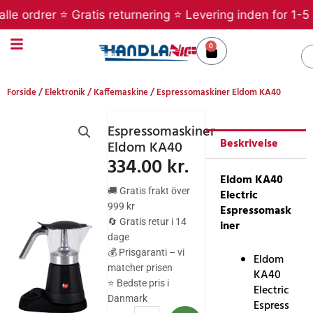
Gå
 ordrer ⭐ Gratis returnering ⭐ Levering inden for 1-5 hv
til
indholdet
0
Kurv
S
Forside
/
Elektronik
/
Kaffemaskine
/ Espressomaskiner Eldom KA40
Espressomaskiner
Beskrivelse
Eldom KA40
334.00
kr.
Eldom KA40
🚚 Gratis frakt över
Electric
999 kr
Espressomask
🔄 Gratis retur i 14
iner
dage
💰 Prisgaranti – vi
Eldom
matcher prisen
KA40
⭐ Bedste pris i
Electric
Danmark
Espress
Espressomaskiner