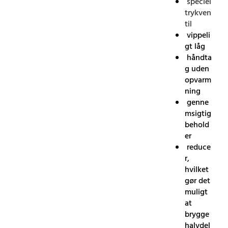
speciel
trykven
til
vippeli
gt låg
håndta
g uden
opvarm
ning
genne
msigtig
behold
er
reduce
r,
hvilket
gør det
muligt
at
brygge
halvdel