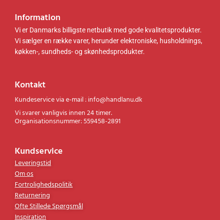
.
k
Information
.
r
.
Vi er Danmarks billigste netbutik med gode kvalitetsprodukter.
.
Vi sælger en række varer, herunder elektroniske, husholdnings,
køkken-, sundheds- og skønhedsprodukter.
Kontakt
Kundeservice via e-mail : info@handlanu.dk
Vi svarer vanligvis innen 24 timer.
Organisationsnummer: 559458-2891
Kundservice
Leveringstid
Om os
Fortrolighedspolitik
Returnering
Ofte Stillede Spørgsmål
Inspiration