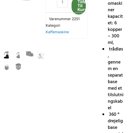
Tilføj
omaski
Til
Eldom
ner
Kurv
KA40
kapacit
Varenummer
2251
antal
et: 6
Kategori
kopper
Kaffemaskine
– 300
ml,
trådløs
,
genne
m en
separat
base
med et
tilslutni
ngskab
el
360 °
drejelig
base