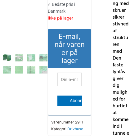
ng med
⭐ Bedste pris i
skruer
Danmark
sikrer
Ikke på lager
stivhed
af
E-mail,
struktu
når varen
ren
med
er på
Den
lager
faste
lynlås
giver
dig
muligh
ed for
hurtigt
at
komme
Varenummer
2911
ind i
Kategori
Drivhuse
tunnele