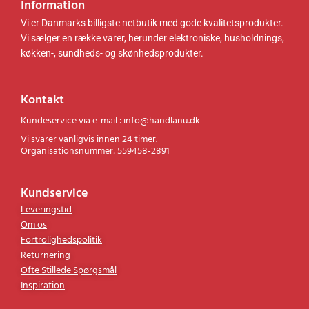
Information
r
r
.
.
Vi er Danmarks billigste netbutik med gode kvalitetsprodukter.
.
.
Vi sælger en række varer, herunder elektroniske, husholdnings,
køkken-, sundheds- og skønhedsprodukter.
Kontakt
Kundeservice via e-mail : info@handlanu.dk
Vi svarer vanligvis innen 24 timer.
Organisationsnummer: 559458-2891
Kundservice
Leveringstid
Om os
Fortrolighedspolitik
Returnering
Ofte Stillede Spørgsmål
Inspiration