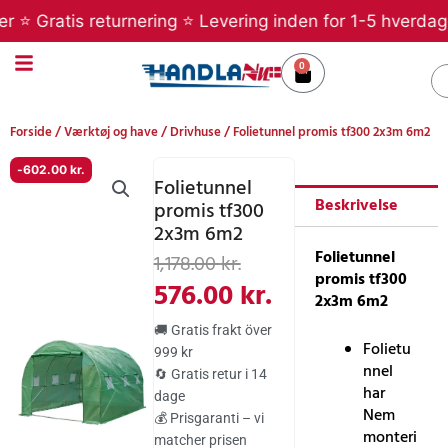
Gå
 Gratis returnering ⭐ Levering inden for 1-5 hverdage ⭐ B
til
indholdet
0
Kurv
S
Forside
/
Værktøj og have
/
Drivhuse
/ Folietunnel promis tf300 2x3m 6m2
-
602.00
kr.
Folietunnel
Beskrivelse
promis tf300
2x3m 6m2
Den
Den
Folietunnel
1,178.00
kr.
promis tf300
oprindelige
aktuelle
576.00
kr.
2x3m 6m2
pris
pris
🚚 Gratis frakt över
var:
er:
Folietu
999 kr
nnel
🔄 Gratis retur i 14
1,178.00 kr..
576.00 kr..
har
dage
Nem
💰 Prisgaranti – vi
monteri
matcher prisen