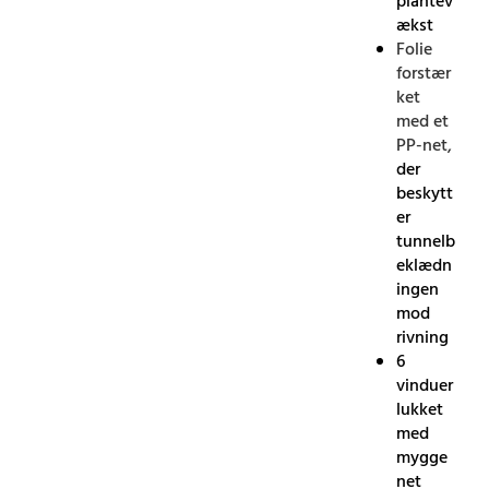
plantev
ækst
Folie
forstær
ket
med et
PP-net,
der
beskytt
er
tunnelb
eklædn
ingen
mod
rivning
6
vinduer
lukket
med
mygge
net