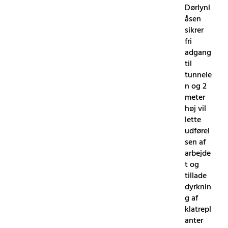
Dørlynl
åsen
sikrer
fri
adgang
til
tunnele
n og 2
meter
høj vil
lette
udførel
sen af ​​
arbejde
t og
tillade
dyrknin
g af
klatrepl
anter