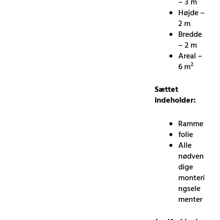
– 3 m
Højde –
2 m
Bredde
– 2 m
Areal –
6 m²
Sættet
indeholder:
Ramme
folie
Alle
nødven
dige
monteri
ngsele
menter