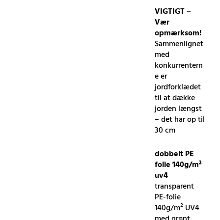
VIGTIGT –
Vær
opmærksom!
Sammenlignet
med
konkurrentern
e er
jordforklædet
til at dække
jorden længst
– det har op til
30 cm
dobbelt PE
folie 140g/m²
uv4
transparent
PE-folie
140g/m² UV4
med grønt,