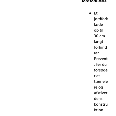
Jordforklæde
Et
jordfork
læde
op til
30 cm
langt
forhind
rer
Prevent
, før du
forsøge
r at
tunnele
re og
afstiver
dens
konstru
ktion