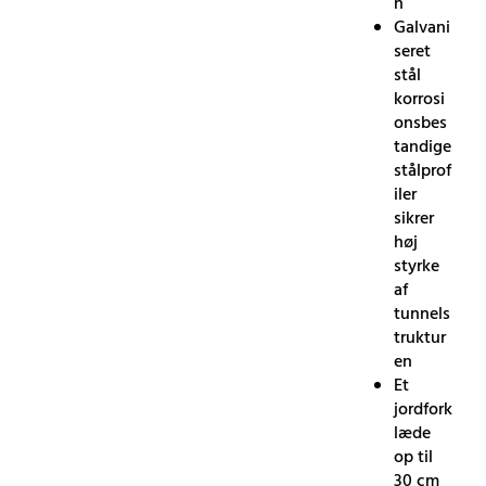
n
Galvani
seret
stål
korrosi
onsbes
tandige
stålprof
iler
sikrer
høj
styrke
af
tunnels
truktur
en
Et
jordfork
læde
op til
30 cm