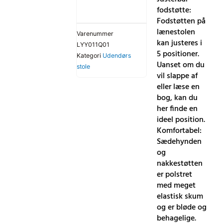
fodstøtte:
Fodstøtten på
lænestolen
Varenummer
kan justeres i
LYY011Q01
5 positioner.
Kategori
Udendørs
Uanset om du
stole
vil slappe af
eller læse en
bog, kan du
her finde en
ideel position.
Komfortabel:
Sædehynden
og
nakkestøtten
er polstret
med meget
elastisk skum
og er bløde og
behagelige.