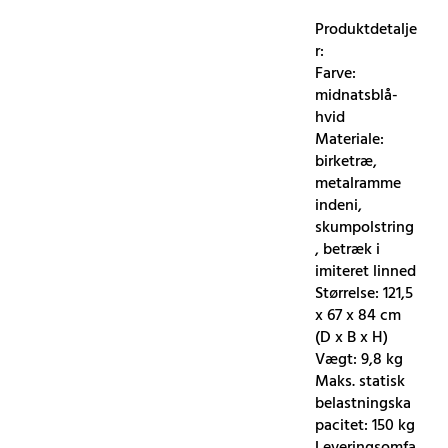
Produktdetalje
r:
Farve:
midnatsblå-
hvid
Materiale:
birketræ,
metalramme
indeni,
skumpolstring
, betræk i
imiteret linned
Størrelse: 121,5
x 67 x 84 cm
(D x B x H)
Vægt: 9,8 kg
Maks. statisk
belastningska
pacitet: 150 kg
Leveringsomfa