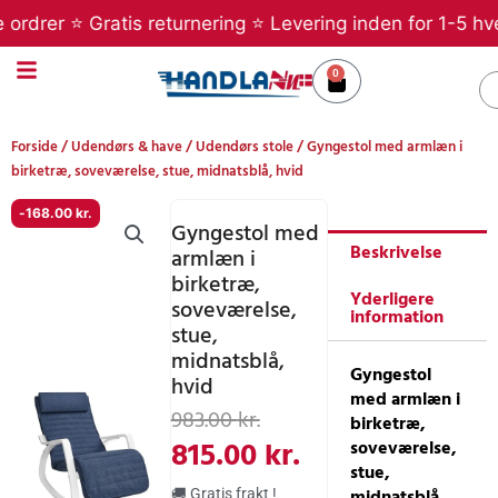
Gå
er ⭐ Gratis returnering ⭐ Levering inden for 1-5 hverdag
til
indholdet
0
Kurv
S
Forside
/
Udendørs & have
/
Udendørs stole
/ Gyngestol med armlæn i
birketræ, soveværelse, stue, midnatsblå, hvid
-
168.00
kr.
Gyngestol med
Beskrivelse
armlæn i
birketræ,
Yderligere
soveværelse,
information
stue,
midnatsblå,
Gyngestol
hvid
med armlæn i
Den
Den
983.00
kr.
birketræ,
oprindelige
aktuelle
815.00
kr.
soveværelse,
stue,
pris
pris
midnatsblå,
🚚 Gratis frakt !