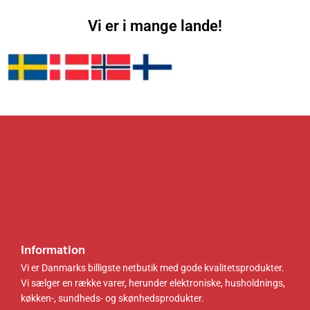
:
.
:
.
5
0
4
0
7
0
5
0
Vi er i mange lande!
5
8
.
k
.
k
0
r
0
r
0
.
0
.
.
.
k
k
r
r
.
.
.
.
Information
Vi er Danmarks billigste netbutik med gode kvalitetsprodukter.
Vi sælger en række varer, herunder elektroniske, husholdnings,