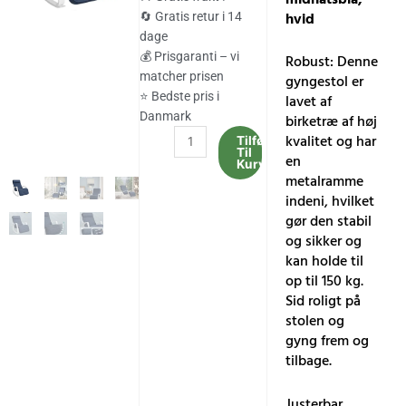
var:
er:
hvid
🔄 Gratis retur i 14
dage
983.00 kr..
815.00 kr..
💰 Prisgaranti – vi
Robust: Denne
matcher prisen
gyngestol er
⭐ Bedste pris i
lavet af
Danmark
birketræ af høj
Gyngestol
kvalitet og har
Tilføj
Til
med
en
Kurv
armlæn
metalramme
i
indeni, hvilket
birketræ,
gør den stabil
soveværelse,
og sikker og
stue,
kan holde til
midnatsblå,
op til 150 kg.
hvid
Sid roligt på
antal
stolen og
gyng frem og
tilbage.
Justerbar