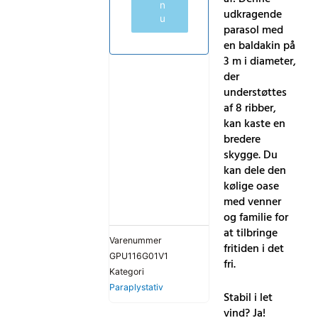
n
udkragende
u
parasol med
en baldakin på
3 m i diameter,
der
understøttes
af 8 ribber,
kan kaste en
bredere
skygge. Du
kan dele den
kølige oase
med venner
og familie for
at tilbringe
Varenummer
fritiden i det
GPU116G01V1
fri.
Kategori
Paraplystativ
Stabil i let
vind? Ja!