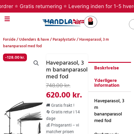
Gå
r ⭐ Gratis returnering ⭐ Levering inden for 1-5 hverdage 
til
indholdet
0
Kurv
S
Forside
/
Udendørs & have
/
Paraplystativ
/ Haveparasol, 3 m
bananparasol med fod
-
128.00
kr.
Haveparasol, 3
Beskrivelse
m bananparasol
med fod
Yderligere
Den
Den
748.00
kr.
information
oprindelige
aktuelle
620.00
kr.
Haveparasol, 3
pris
pris
🚚 Gratis frakt !
m
var:
er:
🔄 Gratis retur i 14
bananparasol
dage
748.00 kr..
620.00 kr..
med fod
💰 Prisgaranti – vi
matcher prisen