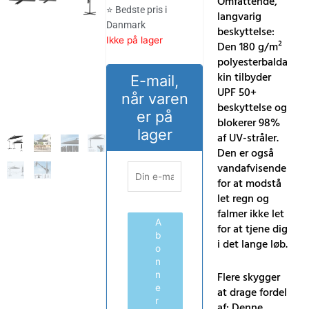
Omfattende,
⭐ Bedste pris i
langvarig
Danmark
beskyttelse:
Ikke på lager
Den 180 g/m²
polyesterbalda
kin tilbyder
E-mail,
UPF 50+
når varen
beskyttelse og
er på
blokerer 98%
lager
af UV-stråler.
Den er også
vandafvisende
for at modstå
let regn og
falmer ikke let
A
for at tjene dig
b
i det lange løb.
o
n
Flere skygger
n
e
at drage fordel
r
af: Denne