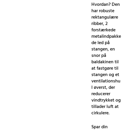
Hvordan? Den
har robuste
rektangulære
ribber, 2
forstærkede
metalindpakke
de led på
stangen, en
snor på
baldakinen til
at fastgøre til
stangen og et
ventilationshu
l øverst, der
reducerer
vindtrykket og
tillader luft at
cirkulere.
Spar din