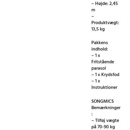
– Højde: 2,45
m
–
Produktvægt:
13,5 kg
Pakkens
indhold:
– 1 x
Fritstående
parasol
– 1 x Krydsfod
– 1 x
Instruktioner
SONGMICS
Bemærkninger
:
– Tilføj vægte
på 70-90 kg