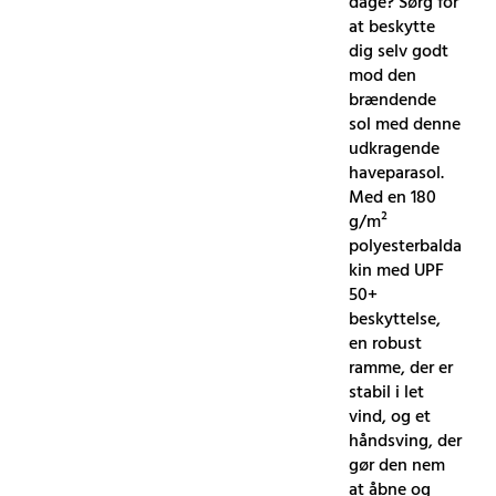
dage? Sørg for
at beskytte
dig selv godt
mod den
brændende
sol med denne
udkragende
haveparasol.
Med en 180
g/m²
polyesterbalda
kin med UPF
50+
beskyttelse,
en robust
ramme, der er
stabil i let
vind, og et
håndsving, der
gør den nem
at åbne og