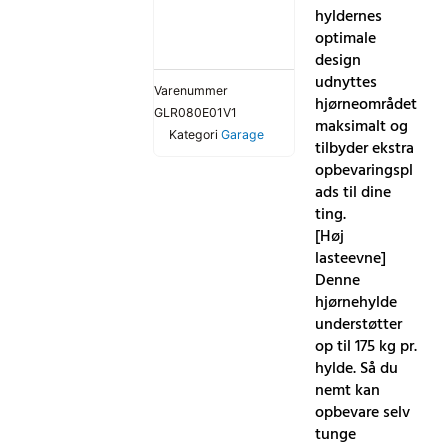
43
hyldernes
cm,
optimale
sølv/naturbeige
design
antal
udnyttes
Varenummer
hjørneområdet
GLR080E01V1
maksimalt og
Kategori
Garage
tilbyder ekstra
opbevaringspl
ads til dine
ting.
[Høj
lasteevne]
Denne
hjørnehylde
understøtter
op til 175 kg pr.
hylde. Så du
nemt kan
opbevare selv
tunge