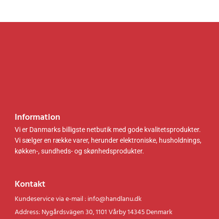
.
.
k
k
r
r
.
.
.
.
Information
Vi er Danmarks billigste netbutik med gode kvalitetsprodukter.
Vi sælger en række varer, herunder elektroniske, husholdnings,
køkken-, sundheds- og skønhedsprodukter.
Kontakt
Kundeservice via e-mail : info@handlanu.dk
Address: Nygårdsvägen 30, 1101 Vårby 14345 Denmark