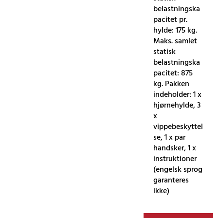
belastningska
pacitet pr.
hylde: 175 kg.
Maks. samlet
statisk
belastningska
pacitet: 875
kg. Pakken
indeholder: 1 x
hjørnehylde, 3
x
vippebeskyttel
se, 1 x par
handsker, 1 x
instruktioner
(engelsk sprog
garanteres
ikke)