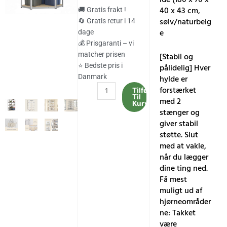
pris
pris
40 x 43 cm,
🚚 Gratis frakt !
var:
er:
sølv/naturbeig
🔄 Gratis retur i 14
e
dage
597.00 kr..
495.00 kr..
💰 Prisgaranti – vi
matcher prisen
[Stabil og
⭐ Bedste pris i
pålidelig] Hver
Danmark
hylde er
Hjørnehylde
forstærket
Tilføj
Til
5
med 2
Kurv
niveauer,
stænger og
kraftig
giver stabil
hylde,
støtte. Slut
metal,
med at vakle,
opbevaringshylde
når du lægger
(180
dine ting ned.
x
Få mest
70
muligt ud af
x
hjørneområder
40
ne: Takket
x
være