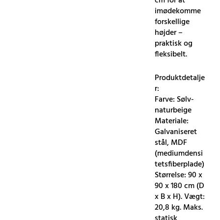
cm for at
imødekomme
forskellige
højder –
praktisk og
fleksibelt.
Produktdetalje
r:
Farve: Sølv-
naturbeige
Materiale:
Galvaniseret
stål, MDF
(mediumdensi
tetsfiberplade)
Størrelse: 90 x
90 x 180 cm (D
x B x H). Vægt:
20,8 kg. Maks.
statisk