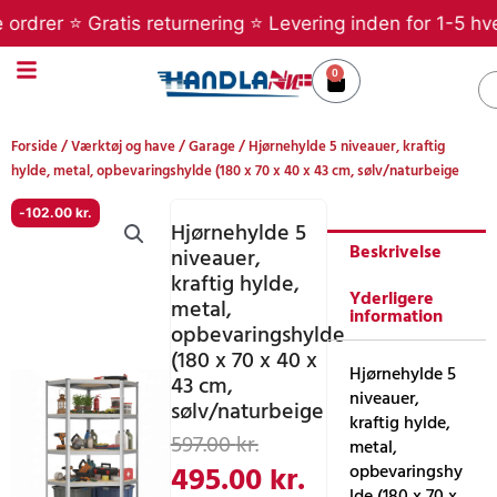
Gå
er ⭐ Gratis returnering ⭐ Levering inden for 1-5 hverdag
til
indholdet
0
Kurv
S
Forside
/
Værktøj og have
/
Garage
/ Hjørnehylde 5 niveauer, kraftig
hylde, metal, opbevaringshylde (180 x 70 x 40 x 43 cm, sølv/naturbeige
-
102.00
kr.
Hjørnehylde 5
Beskrivelse
niveauer,
kraftig hylde,
Yderligere
metal,
information
opbevaringshylde
(180 x 70 x 40 x
Hjørnehylde 5
43 cm,
niveauer,
sølv/naturbeige
kraftig hylde,
Den
Den
597.00
kr.
metal,
oprindelige
aktuelle
495.00
kr.
opbevaringshy
lde (180 x 70 x