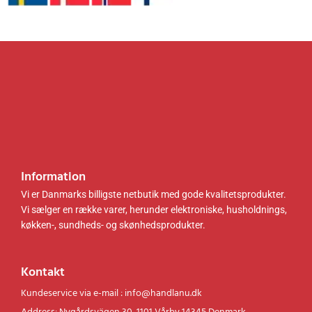
0
.
0
.
.
.
k
k
r
r
.
.
.
.
Information
Vi er Danmarks billigste netbutik med gode kvalitetsprodukter.
Vi sælger en række varer, herunder elektroniske, husholdnings,
køkken-, sundheds- og skønhedsprodukter.
Kontakt
Kundeservice via e-mail : info@handlanu.dk