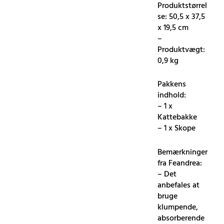
Produktstørrel
se: 50,5 x 37,5
x 19,5 cm
–
Produktvægt:
0,9 kg
Pakkens
indhold:
– 1 x
Kattebakke
– 1 x Skope
Bemærkninger
fra Feandrea:
– Det
anbefales at
bruge
klumpende,
absorberende