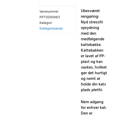
Ubesværet
Varenummer
rengøring:
PPT009GN01
Nyd stressfri
Kategori
oprydning
Kattegenstande
med den
medfølgende
kattebakke.
Kattebakken
er lavet af PP-
plast og kan
vaskes, hvilket
gør det hurtigt
og nemt at
holde din kats
plads pletfri.
Nem adgang
for enhver kat:
Den er