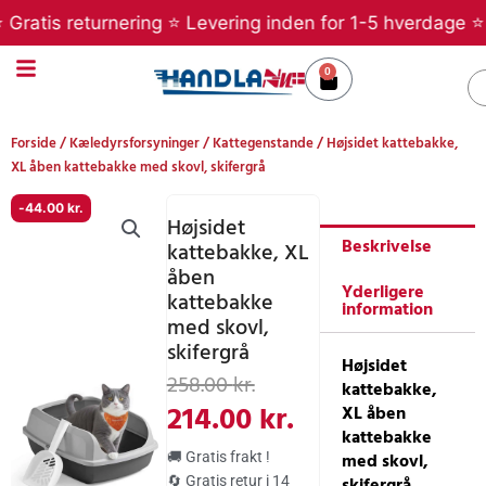
Gå
s returnering ⭐ Levering inden for 1-5 hverdage ⭐ Betal 
til
indholdet
0
Kurv
S
Forside
/
Kæledyrsforsyninger
/
Kattegenstande
/ Højsidet kattebakke,
XL åben kattebakke med skovl, skifergrå
-
44.00
kr.
Højsidet
Beskrivelse
kattebakke, XL
åben
Yderligere
kattebakke
information
med skovl,
skifergrå
Højsidet
Den
Den
258.00
kr.
kattebakke,
oprindelige
aktuelle
214.00
kr.
XL åben
kattebakke
pris
pris
med skovl,
🚚 Gratis frakt !
skifergrå
🔄 Gratis retur i 14