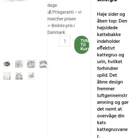
var:
er:
dage
258.00 kr..
214.00 kr..
💰 Prisgaranti – vi
Høje sider og
matcher prisen
åben top: Den
⭐ Bedste pris i
højsidede
Danmark
kattebakke
Højsidet
indeholder
Tilføj
Til
kattebakke,
effektivt
Kurv
XL
kattegrus og
åben
urin, hvilket
kattebakke
forhindrer
med
spild. Det
skovl,
åbne design
skifergrå
fremmer
antal
luftgennemstr
ømning og gør
det nemt at
overvåge din
kats
kattegrusvane
r.