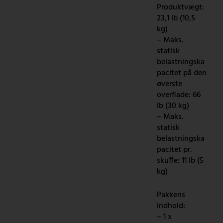
Produktvægt:
23,1 lb (10,5
kg)
– Maks.
statisk
belastningska
pacitet på den
øverste
overflade: 66
lb (30 kg)
– Maks.
statisk
belastningska
pacitet pr.
skuffe: 11 lb (5
kg)
Pakkens
indhold:
– 1 x