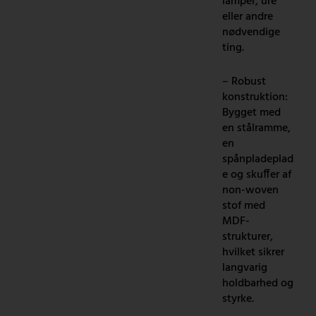
lamper, ure
eller andre
nødvendige
ting.
– Robust
konstruktion:
Bygget med
en stålramme,
en
spånpladeplad
e og skuffer af
non-woven
stof med
MDF-
strukturer,
hvilket sikrer
langvarig
holdbarhed og
styrke.