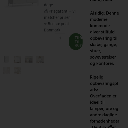
var:
er:
dage
574.00 kr..
475.00 kr..
💰 Prisgaranti – vi
Alsidig: Denne
matcher prisen
moderne
⭐ Bedste pris i
kommode
Danmark
giver stilfuld
Kommode,
opbevaring til
Tilføj
Til
Stål,
skabe, gange,
Kurv
MDF,
stuer,
8
soveværelser
skuffer
og kontorer.
i
non-
Rigelig
woven
opbevaringspl
stof,
ads:
opbevaringsenhed,
Overfladen er
hvid
ideel til
antal
lamper, ure og
andre daglige
fornødenheder
. De 8 skuffer