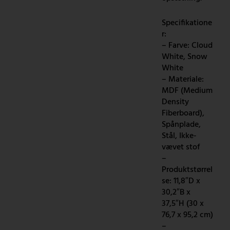
Specifikatione
r:
– Farve: Cloud
White, Snow
White
– Materiale:
MDF (Medium
Density
Fiberboard),
Spånplade,
Stål, Ikke-
vævet stof
–
Produktstørrel
se: 11,8″D x
30,2″B x
37,5″H (30 x
76,7 x 95,2 cm)
–