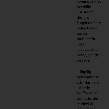
kommode – et
overblik:
– Alsidigt
design:
Supplerer flere
boligstile og
passer
problemfrit
ind i
soveværelser,
skabe, gange
og stuer.
– Rigelig
opbevaringspl
ads: Har flere
lukkede
skuffer og en
topflade, der
er ideel til