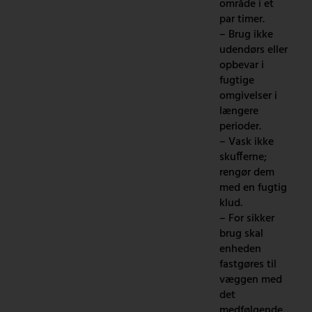
område i et
par timer.
– Brug ikke
udendørs eller
opbevar i
fugtige
omgivelser i
længere
perioder.
– Vask ikke
skufferne;
rengør dem
med en fugtig
klud.
– For sikker
brug skal
enheden
fastgøres til
væggen med
det
medfølgende