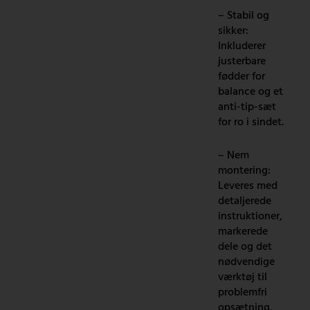
– Stabil og
sikker:
Inkluderer
justerbare
fødder for
balance og et
anti-tip-sæt
for ro i sindet.
– Nem
montering:
Leveres med
detaljerede
instruktioner,
markerede
dele og det
nødvendige
værktøj til
problemfri
opsætning.