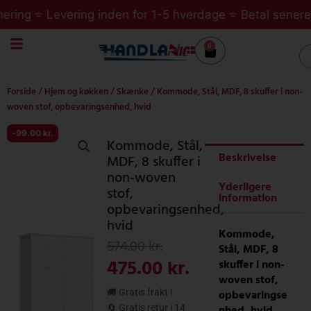
Gå
ng ⭐ Levering inden for 1-5 hverdage ⭐ Betal senere med 
til
indholdet
0
Kurv
S
Forside
/
Hjem og køkken
/
Skænke
/ Kommode, Stål, MDF, 8 skuffer i non-
woven stof, opbevaringsenhed, hvid
-
99.00
kr.
Kommode, Stål,
Beskrivelse
MDF, 8 skuffer i
non-woven
Yderligere
stof,
information
opbevaringsenhed,
hvid
Kommode,
Den
Den
574.00
kr.
Stål, MDF, 8
oprindelige
aktuelle
475.00
kr.
skuffer i non-
woven stof,
pris
pris
opbevaringse
🚚 Gratis frakt !
nhed, hvid
🔄 Gratis retur i 14