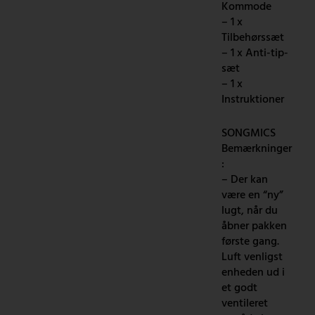
Kommode
– 1 x
Tilbehørssæt
– 1 x Anti-tip-
sæt
– 1 x
Instruktioner
SONGMICS
Bemærkninger
:
– Der kan
være en “ny”
lugt, når du
åbner pakken
første gang.
Luft venligst
enheden ud i
et godt
ventileret