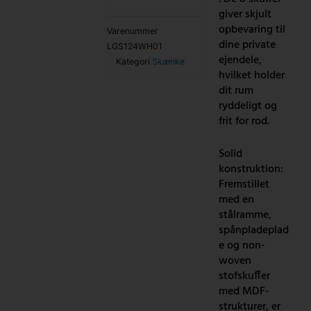
giver skjult
opbevaring til
Varenummer
dine private
LGS124WH01
ejendele,
Kategori
Skænke
hvilket holder
dit rum
ryddeligt og
frit for rod.
Solid
konstruktion:
Fremstillet
med en
stålramme,
spånpladeplad
e og non-
woven
stofskuffer
med MDF-
strukturer, er