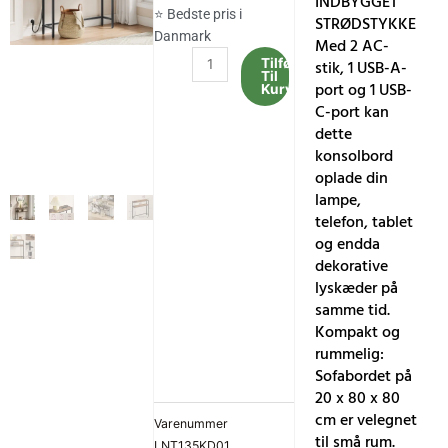
INDBYGGET
⭐ Bedste pris i
STRØDSTYKKE
Danmark
Med 2 AC-
Konsolbord,
Tilføj
stik, 1 USB-A-
Til
20
port og 1 USB-
Kurv
x
C-port kan
80
dette
x
konsolbord
80
oplade din
cm,
lampe,
Entré
telefon, tablet
antal
og endda
dekorative
lyskæder på
samme tid.
Kompakt og
rummelig:
Sofabordet på
20 x 80 x 80
cm er velegnet
Varenummer
til små rum.
LNT135KD01