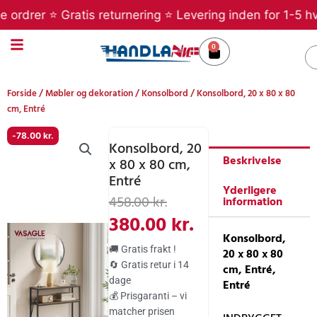
Gå
rer ⭐ Gratis returnering ⭐ Levering inden for 1-5 hverda
til
indholdet
0
Kurv
S
Forside
/
Møbler og dekoration
/
Konsolbord
/ Konsolbord, 20 x 80 x 80
cm, Entré
-
78.00
kr.
Konsolbord, 20
Beskrivelse
x 80 x 80 cm,
Entré
Yderligere
Den
Den
458.00
kr.
information
oprindelige
aktuelle
380.00
kr.
Konsolbord,
pris
pris
🚚 Gratis frakt !
20 x 80 x 80
var:
er:
🔄 Gratis retur i 14
cm, Entré,
dage
458.00 kr..
380.00 kr..
Entré
💰 Prisgaranti – vi
matcher prisen