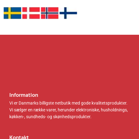
Vi er i mange lande!
5
3
.
k
.
k
0
r
0
r
0
.
0
.
.
.
k
k
r
r
.
.
.
.
Information
Vi er Danmarks billigste netbutik med gode kvalitetsprodukter.
Vi sælger en række varer, herunder elektroniske, husholdnings,
køkken-, sundheds- og skønhedsprodukter.