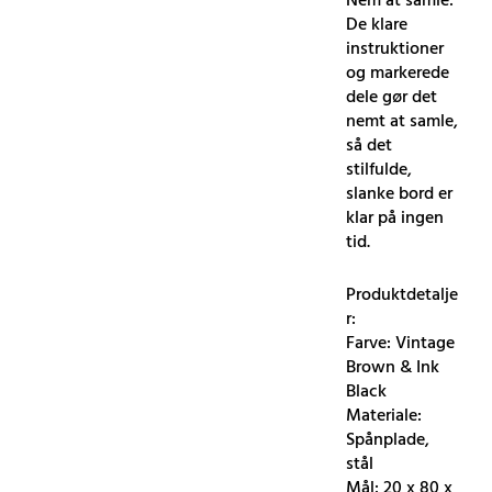
Nem at samle:
De klare
instruktioner
og markerede
dele gør det
nemt at samle,
så det
stilfulde,
slanke bord er
klar på ingen
tid.
Produktdetalje
r:
Farve: Vintage
Brown & Ink
Black
Materiale:
Spånplade,
stål
Mål: 20 x 80 x