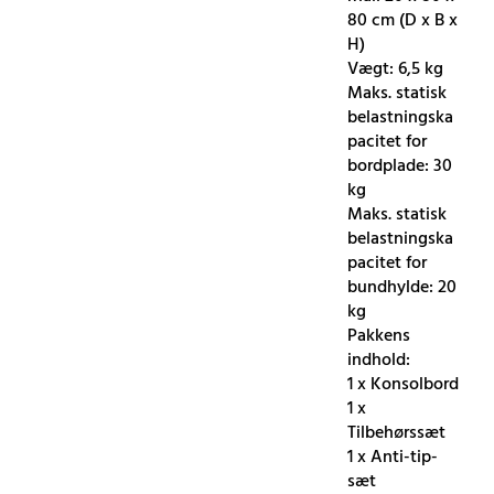
80 cm (D x B x
H)
Vægt: 6,5 kg
Maks. statisk
belastningska
pacitet for
bordplade: 30
kg
Maks. statisk
belastningska
pacitet for
bundhylde: 20
kg
Pakkens
indhold:
1 x Konsolbord
1 x
Tilbehørssæt
1 x Anti-tip-
sæt