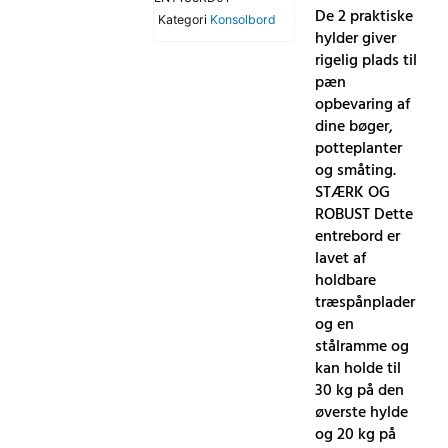
De 2 praktiske
Kategori
Konsolbord
hylder giver
rigelig plads til
pæn
opbevaring af
dine bøger,
potteplanter
og småting.
STÆRK OG
ROBUST Dette
entrebord er
lavet af
holdbare
træspånplader
og en
stålramme og
kan holde til
30 kg på den
øverste hylde
og 20 kg på