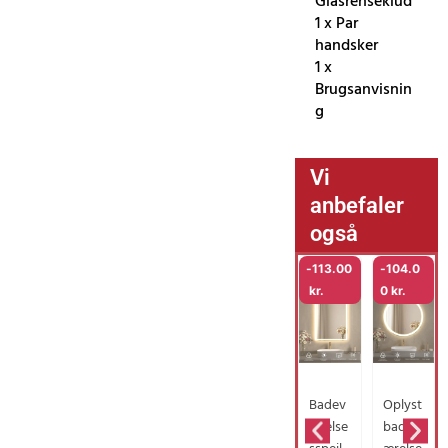
Glasrenseklud
1 x Par
handsker
1 x
Brugsanvisnin
g
Vi
anbefaler
også
-
113.00
-
104.0
kr.
0
kr.
Badev
Oplyst
ærelse
badev