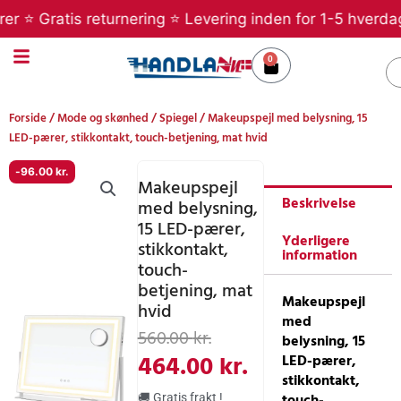
Gå
⭐ Gratis returnering ⭐ Levering inden for 1-5 hverdage ⭐
til
indholdet
0
Kurv
S
Forside
/
Mode og skønhed
/
Spiegel
/ Makeupspejl med belysning, 15
LED-pærer, stikkontakt, touch-betjening, mat hvid
-
96.00
kr.
Makeupspejl
Beskrivelse
med belysning,
15 LED-pærer,
Yderligere
stikkontakt,
information
touch-
betjening, mat
Makeupspejl
hvid
med
Den
Den
560.00
kr.
belysning, 15
oprindelige
aktuelle
464.00
kr.
LED-pærer,
stikkontakt,
pris
pris
touch-
🚚 Gratis frakt !