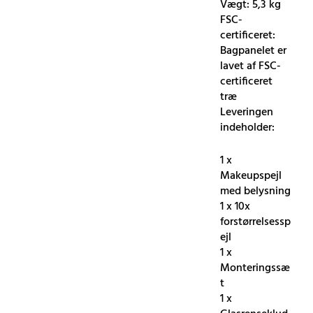
Vægt: 5,3 kg
FSC-
certificeret:
Bagpanelet er
lavet af FSC-
certificeret
træ
Leveringen
indeholder:
1 x
Makeupspejl
med belysning
1 x 10x
forstørrelsessp
ejl
1 x
Monteringssæ
t
1 x