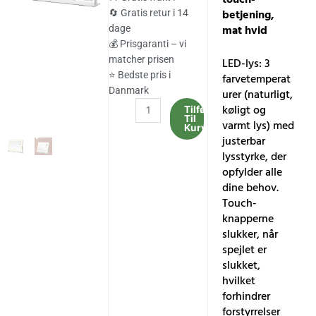
var:
er:
betjening,
🔄 Gratis retur i 14
mat hvid
dage
560.00 kr..
464.00 kr..
💰 Prisgaranti – vi
matcher prisen
LED-lys: 3
⭐ Bedste pris i
farvetemperat
Danmark
urer (naturligt,
Makeupspejl
køligt og
Tilføj
Til
med
varmt lys) med
Kurv
belysning,
justerbar
15
lysstyrke, der
LED-
opfylder alle
pærer,
dine behov.
stikkontakt,
Touch-
touch-
knapperne
betjening,
slukker, når
mat
spejlet er
hvid
slukket,
antal
hvilket
forhindrer
forstyrrelser