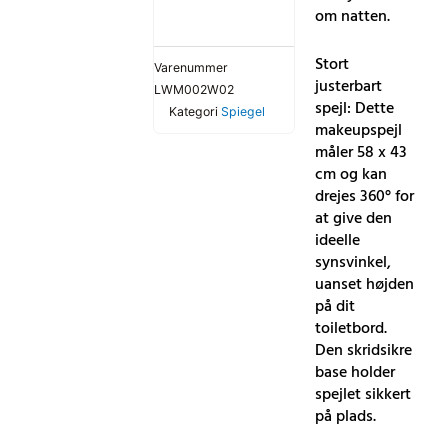
om natten.
Stort
Varenummer
justerbart
LWM002W02
spejl: Dette
Kategori
Spiegel
makeupspejl
måler 58 x 43
cm og kan
drejes 360° for
at give den
ideelle
synsvinkel,
uanset højden
på dit
toiletbord.
Den skridsikre
base holder
spejlet sikkert
på plads.