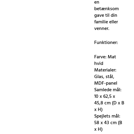
en
betænksom
gave til din
familie eller
venner.
Funktioner:
Farve: Mat
hvid
Materialer:
Glas, stål,
MDF-panel
Samlede mål:
10 x 62,5 x
45,8 cm (D x B
x H)
Spejlets mål:
58 x 43 cm (B
x H)