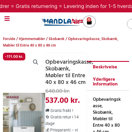
Gå
r ⭐ Gratis returnering ⭐ Levering inden for 1-5 hverdage
til
indholdet
0
Kurv
S
Forside
/
Hjemmemøbler
/
Skobænk
/ Opbevaringskasse, Skobænk,
Møbler til Entre 40 x 80 x 46 cm
-
111.00
kr.
Opbevaringskasse,
Beskrivelse
Skobænk,
Møbler til Entre
Yderligere
40 x 80 x 46 cm
information
Den
Den
648.00
kr.
oprindelige
aktuelle
537.00
kr.
Opbevaringsk
asse,
pris
pris
🚚 Gratis frakt !
Skobænk,
var:
er:
🔄 Gratis retur i 14
Møbler til
dage
648.00 kr..
537.00 kr..
Entre 40 x 80
💰 Prisgaranti – vi
x 46 cm