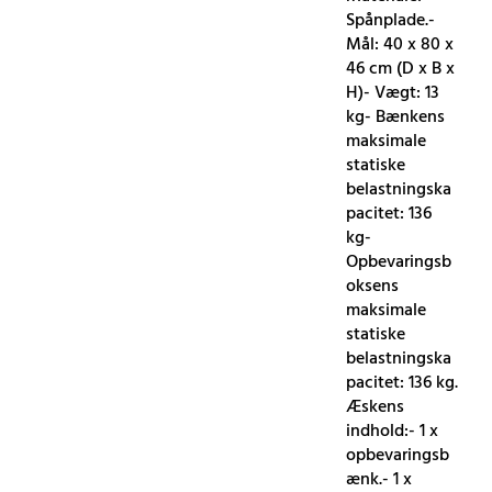
Spånplade.-
Mål: 40 x 80 x
46 cm (D x B x
H)- Vægt: 13
kg- Bænkens
maksimale
statiske
belastningska
pacitet: 136
kg-
Opbevaringsb
oksens
maksimale
statiske
belastningska
pacitet: 136 kg.
Æskens
indhold:- 1 x
opbevaringsb
ænk.- 1 x