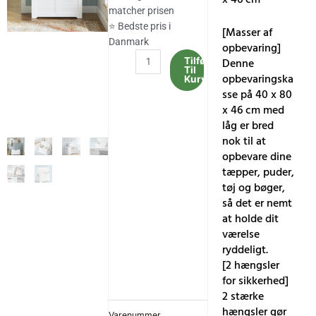
matcher prisen
⭐ Bedste pris i
[Masser af
Danmark
opbevaring]
Opbevaringskasse,
Tilføj
Denne
Til
Skobænk,
opbevaringska
Kurv
Møbler
sse på 40 x 80
til
x 46 cm med
Entre
låg er bred
40
nok til at
x
opbevare dine
80
tæpper, puder,
x
tøj og bøger,
46
så det er nemt
cm
at holde dit
antal
værelse
ryddeligt.
[2 hængsler
for sikkerhed]
2 stærke
hængsler gør
Varenummer