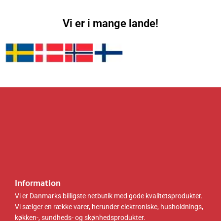
30 x
6
0
7
0
48 cm,
5
0
5
0
Vi er i mange lande!
hvid
8
5
LHS21
.
k
.
k
WT
0
r
0
r
0
.
0
.
.
.
k
k
r
r
.
.
.
.
Information
Vi er Danmarks billigste netbutik med gode kvalitetsprodukter.
Vi sælger en række varer, herunder elektroniske, husholdnings,
køkken-, sundheds- og skønhedsprodukter.