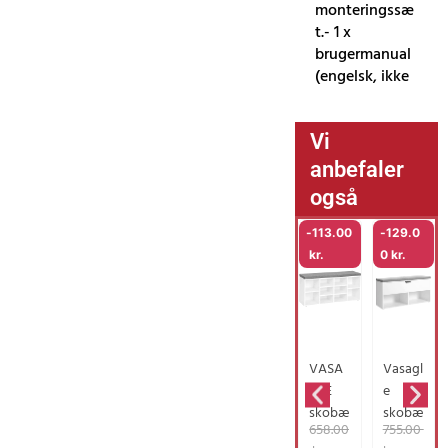
monteringssæ
t.- 1 x
brugermanual
(engelsk, ikke
Vi
anbefaler
også
-
113.00
-
129.0
kr.
0
kr.
VASA
Vasagl
GLE
e
skobæ
skobæ
D
D
D
D
658.00
755.00
nk,
nk,