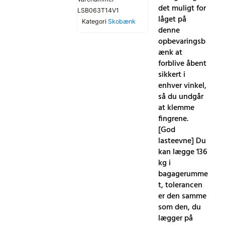
det muligt for
LSB063T14V1
låget på
Kategori
Skobænk
denne
opbevaringsb
ænk at
forblive åbent
sikkert i
enhver vinkel,
så du undgår
at klemme
fingrene.
[God
lasteevne] Du
kan lægge 136
kg i
bagagerumme
t, tolerancen
er den samme
som den, du
lægger på