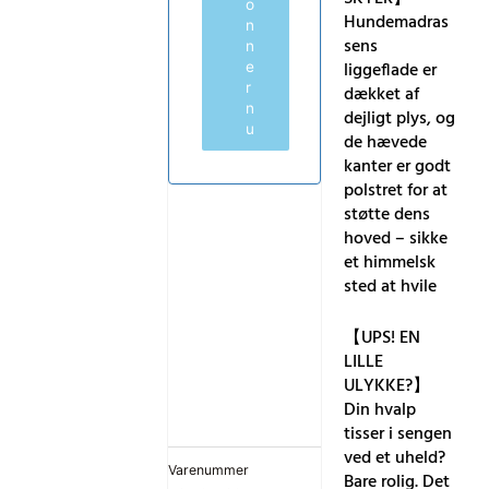
o
Hundemadras
n
sens
n
liggeflade er
e
r
dækket af
n
dejligt plys, og
u
de hævede
kanter er godt
polstret for at
støtte dens
hoved – sikke
et himmelsk
sted at hvile
【UPS! EN
LILLE
ULYKKE?】
Din hvalp
tisser i sengen
ved et uheld?
Varenummer
Bare rolig. Det