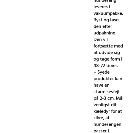
hundeseng
leveres i
vakuumpakke.
Ryst og løsn
den efter
udpakning.
Den vil
fortsætte med
at udvide sig
og tage form i
48-72 timer.
– Syede
produkter kan
have en
størrelsesfejl
på 2-3 cm. Mål
venligst dit
kæledyr for at
sikre, at
hundesengen
passer i