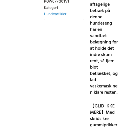
PGW077G01V1
aftagelige
Kategori
betræk på
Hundeartikler
denne
hundeseng
har en
vandtæt
belægning for
at holde det
indre skum
rent, så fjern
blot
betrækket, og
lad
vaskemaskine
n klare resten.
【GLID IKKE
MERE】Med
skridsikre
gummiprikker