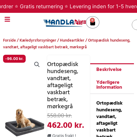
Gå
r ⭐ Gratis returnering ⭐ Levering inden for 1-5 hverdage
til
indholdet
0
Kurv
S
Forside
/
Kæledyrsforsyninger
/
Hundeartikler
/ Ortopædisk hundeseng,
vandtæt, aftageligt vaskbart betræk, mørkegrå
-
96.00
kr.
Ortopædisk
Beskrivelse
hundeseng,
vandtæt,
Yderligere
aftageligt
information
vaskbart
betræk,
Ortopædisk
mørkegrå
hundeseng,
Den
Den
558.00
kr.
vandtæt,
oprindelige
aktuelle
462.00
kr.
aftageligt
vaskbart
pris
pris
betræk,
🚚 Gratis frakt !