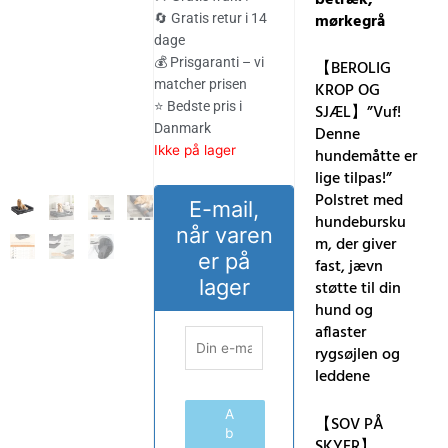
var:
er:
mørkegrå
🔄 Gratis retur i 14
dage
558.00 kr..
462.00 kr..
💰 Prisgaranti – vi
【BEROLIG
matcher prisen
KROP OG
⭐ Bedste pris i
SJÆL】”Vuf!
Danmark
Denne
Ikke på lager
hundemåtte er
lige tilpas!”
Polstret med
E-mail,
hundebursku
når varen
m, der giver
er på
fast, jævn
lager
støtte til din
hund og
aflaster
rygsøjlen og
leddene
A
【SOV PÅ
b
SKYER】