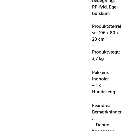
belægning,
PP-fyld, Ege-
burskum
–
Produktstørrel
se: 106 x 80 x
20 cm
–
Produktvægt:
3,7 kg
Pakkens
indhold:
– 1 x
Hundeseng
Feandrea
Bemærkninger
:
– Denne