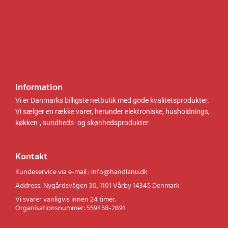
.
.
.
.
Information
Vi er Danmarks billigste netbutik med gode kvalitetsprodukter.
Vi sælger en række varer, herunder elektroniske, husholdnings,
køkken-, sundheds- og skønhedsprodukter.
Kontakt
Kundeservice via e-mail : info@handlanu.dk
Address: Nygårdsvägen 30, 1101 Vårby 14345 Denmark
Vi svarer vanligvis innen 24 timer.
Organisationsnummer: 559458-2891