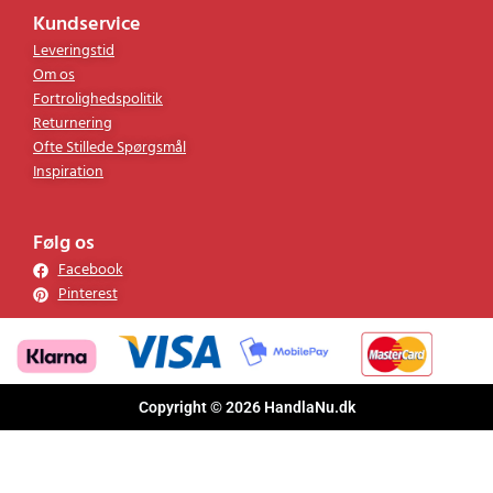
Kundservice
Leveringstid
Om os
Fortrolighedspolitik
Returnering
Ofte Stillede Spørgsmål
Inspiration
Følg os
Facebook
Pinterest
Copyright © 2026 HandlaNu.dk