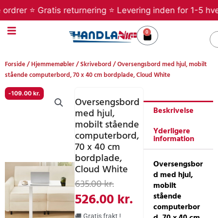
Gå
er ⭐ Gratis returnering ⭐ Levering inden for 1-5 hverdag
til
indholdet
0
Kurv
S
Forside
/
Hjemmemøbler
/
Skrivebord
/ Oversengsbord med hjul, mobilt
stående computerbord, 70 x 40 cm bordplade, Cloud White
-
109.00
kr.
Oversengsbord
Beskrivelse
med hjul,
mobilt stående
Yderligere
computerbord,
information
70 x 40 cm
bordplade,
Oversengsbor
Cloud White
d med hjul,
Den
Den
635.00
kr.
mobilt
oprindelige
aktuelle
526.00
kr.
stående
computerbor
pris
pris
d, 70 x 40 cm
🚚 Gratis frakt !