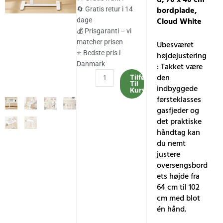
var:
er:
bordplade,
🔄 Gratis retur i 14
Cloud White
dage
635.00 kr..
526.00 kr..
💰 Prisgaranti – vi
matcher prisen
Ubesværet
⭐ Bedste pris i
højdejustering
Danmark
: Takket være
Oversengsbord
den
Tilføj
Til
med
indbyggede
Kurv
hjul,
førsteklasses
mobilt
gasfjeder og
stående
det praktiske
computerbord,
håndtag kan
70
du nemt
x
justere
40
oversengsbord
cm
ets højde fra
bordplade,
64 cm til 102
Cloud
cm med blot
White
én hånd.
antal