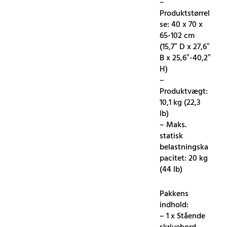
–
Produktstørrel
se: 40 x 70 x
65-102 cm
(15,7″ D x 27,6″
B x 25,6″-40,2″
H)
–
Produktvægt:
10,1 kg (22,3
lb)
– Maks.
statisk
belastningska
pacitet: 20 kg
(44 lb)
Pakkens
indhold:
– 1 x Stående