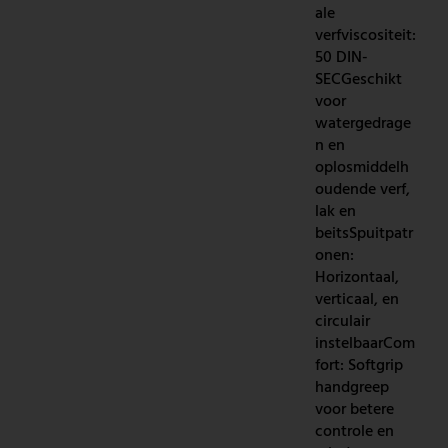
ale
verfviscositeit:
50 DIN-
SECGeschikt
voor
watergedrage
n en
oplosmiddelh
oudende verf,
lak en
beitsSpuitpatr
onen:
Horizontaal,
verticaal, en
circulair
instelbaarCom
fort: Softgrip
handgreep
voor betere
controle en