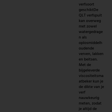
verfsoort
geschiktDe
QLT verfspuit
kan overweg
met zowel
watergedrage
n als
oplosmiddelh
oudende
verven, lakken
en beitsen.
Met de
bijgeleverde
viscositeitsma
atbeker kun je
de dikte van je
verf
nauwkeurig
meten, zodat
je altijd de