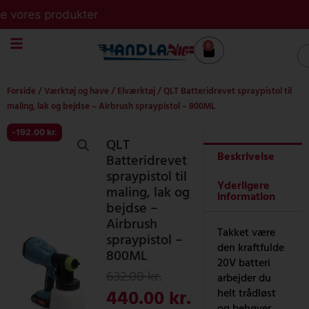
Gå
es produkter
til
indholdet
0
Kurv
S
Forside
/
Værktøj og have
/
Elværktøj
/ QLT Batteridrevet spraypistol til
maling, lak og bejdse – Airbrush spraypistol – 800ML
-
192.00
kr.
QLT
Beskrivelse
Batteridrevet
spraypistol til
Yderligere
maling, lak og
information
bejdse –
Airbrush
Takket være
spraypistol –
den kraftfulde
800ML
20V batteri
Den
Den
632.00
kr.
arbejder du
oprindelige
aktuelle
440.00
kr.
helt trådløst
og behøver