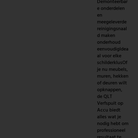
Demonteerbar
e onderdelen
en
meegeleverde
reinigingsnaal
d maken
onderhoud
eenvoudigIdea
al voor elke
schilderklusOf
je nu meubels,
muren, hekken
of deuren wilt
opknappen,
de QLT
Verfspuit op
Accu biedt
alles wat je
nodig hebt om
professioneel
resultaat te