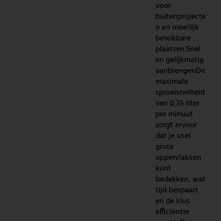
voor
buitenprojecte
n en moeilijk
bereikbare
plaatsen.Snel
en gelijkmatig
aanbrengenDe
maximale
sproeisnelheid
van 0,35 liter
per minuut
zorgt ervoor
dat je snel
grote
oppervlakken
kunt
bedekken, wat
tijd bespaart
en de klus
efficiënter