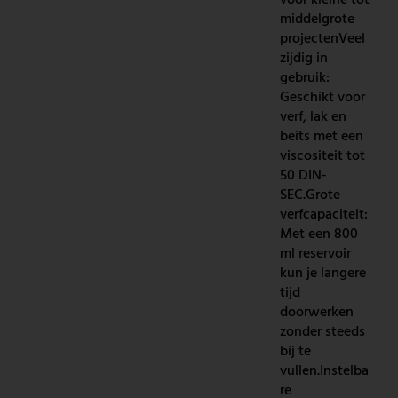
voor kleine tot
middelgrote
projectenVeel
zijdig in
gebruik:
Geschikt voor
verf, lak en
beits met een
viscositeit tot
50 DIN-
SEC.Grote
verfcapaciteit:
Met een 800
ml reservoir
kun je langere
tijd
doorwerken
zonder steeds
bij te
vullen.Instelba
re