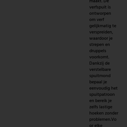
maakt. De
verfspuit is
ontworpen
om verf
gelijkmatig te
verspreiden,
waardoor je
strepen en
druppels
voorkomt.
Dankzij de
verstelbare
spuitmond
bepaal je
eenvoudig het
spuitpatroon
en bereik je
zelfs lastige
hoeken zonder
problemen.Vo
or elke