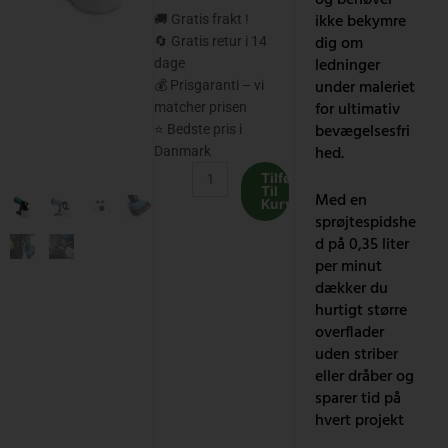
pris
pris
ikke bekymre
🚚 Gratis frakt !
var:
er:
dig om
🔄 Gratis retur i 14
ledninger
dage
632.00 kr..
440.00 kr..
under maleriet
💰 Prisgaranti – vi
for ultimativ
matcher prisen
bevægelsesfri
⭐ Bedste pris i
hed.
Danmark
QLT
Tilføj
Til
Batteridrevet
Med en
Kurv
spraypistol
sprøjtespidshe
til
d på 0,35 liter
maling,
per minut
lak
dækker du
og
hurtigt større
bejdse
overflader
–
uden striber
Airbrush
eller dråber og
spraypistol
sparer tid på
–
hvert projekt
800ML