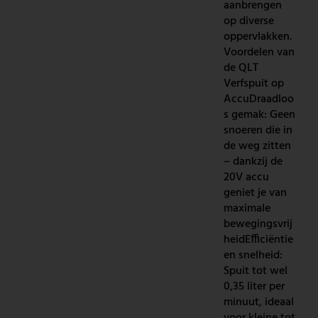
aanbrengen
op diverse
oppervlakken.
Voordelen van
de QLT
Verfspuit op
AccuDraadloo
s gemak: Geen
snoeren die in
de weg zitten
– dankzij de
20V accu
geniet je van
maximale
bewegingsvrij
heidEfficiëntie
en snelheid:
Spuit tot wel
0,35 liter per
minuut, ideaal