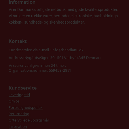
Information
Vi er Danmarks billigste netbutik med gode kvalitetsprodukter.
Vi sælger en række varer, herunder elektroniske, husholdnings,
køkken-, sundheds- og skønhedsprodukter.
Kontakt
Kundeservice via e-mail : info@handlanu.dk
Address: Nygårdsvägen 30, 1101 Vårby 14345 Denmark
Vi svarer vanligvis innen 24 timer.
Organisationsnummer: 559458-2891
Kundservice
Leveringstid
Om os
Fortrolighedspolitik
Returnering
Ofte Stillede Spørgsmål
Inspiration