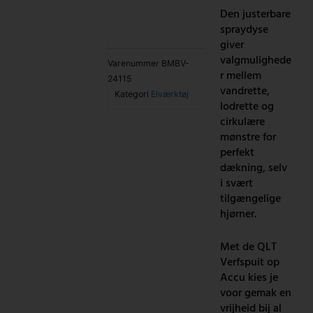
antal
Den justerbare
spraydyse
giver
valgmulighede
Varenummer
BMBV-
r mellem
24115
vandrette,
Kategori
Elværktøj
lodrette og
cirkulære
mønstre for
perfekt
dækning, selv
i svært
tilgængelige
hjørner.
Met de QLT
Verfspuit op
Accu kies je
voor gemak en
vrijheid bij al