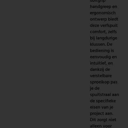
softgrip
handgreep en
ergonomisch
ontwerp biedt
deze verfspuit
comfort, zelfs
bij langdurige
klussen. De
bediening is
eenvoudig en
intuïtief, en
dankzij de
verstelbare
sproeikop pas
je de
spuitstraal aan
de specifieke
eisen van je
project aan.
Dit zorgt niet
alleen voor