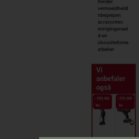
minder
vermoeidheidI
nbegrepen
accessoires:
reinigingsnaal
d en
viscositeitsma
atbeker
Vi
anbefaler
også
-
101.00
-
171.00
kr.
kr.