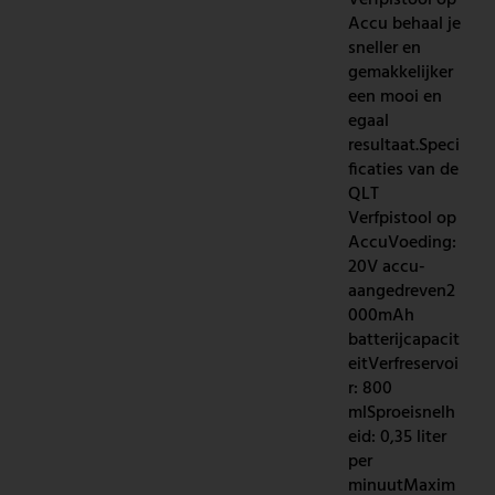
Verfpistool op
Accu behaal je
sneller en
gemakkelijker
een mooi en
egaal
resultaat.Speci
ficaties van de
QLT
Verfpistool op
AccuVoeding:
20V accu-
aangedreven2
000mAh
batterijcapacit
eitVerfreservoi
r: 800
mlSproeisnelh
eid: 0,35 liter
per
minuutMaxim