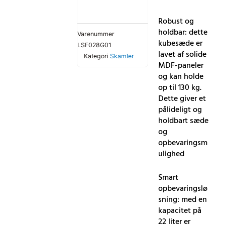
Robust og
holdbar: dette
Varenummer
kubesæde er
LSF028G01
lavet af solide
Kategori
Skamler
MDF-paneler
og kan holde
op til 130 kg.
Dette giver et
pålideligt og
holdbart sæde
og
opbevaringsm
ulighed
Smart
opbevaringslø
sning: med en
kapacitet på
22 liter er