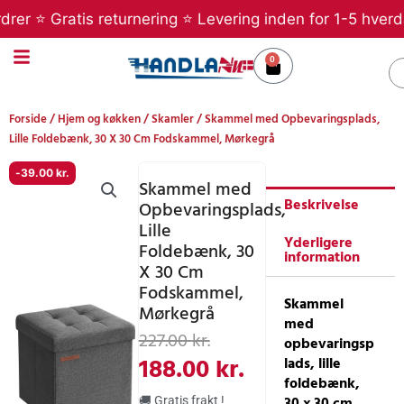
Gå
r ⭐ Gratis returnering ⭐ Levering inden for 1-5 hverdage
til
indholdet
0
Kurv
S
Forside
/
Hjem og køkken
/
Skamler
/ Skammel med Opbevaringsplads,
Lille Foldebænk, 30 X 30 Cm Fodskammel, Mørkegrå
-
39.00
kr.
Skammel med
Beskrivelse
Opbevaringsplads,
Lille
Yderligere
Foldebænk, 30
information
X 30 Cm
Fodskammel,
Skammel
Mørkegrå
med
Den
Den
227.00
kr.
opbevaringsp
oprindelige
aktuelle
188.00
kr.
lads, lille
foldebænk,
pris
pris
30 x 30 cm
🚚 Gratis frakt !