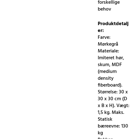
forskellige
behov
Produktdetalj
er:
Farve:
Mørkegrå
Materiale:
Imiteret hør,
skum, MDF
(medium
density
fiberboard).
Størrelse: 30 x
30 x 30 cm (D
x B x H). Vægt:
1,5 kg. Maks.
Statisk
bæreevne: 130
kg