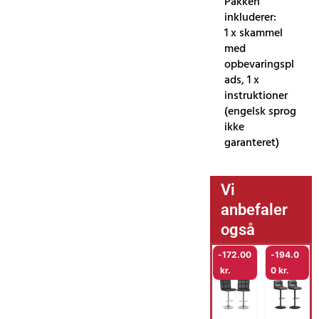
Pakken
inkluderer:
1 x skammel
med
opbevaringspl
ads, 1 x
instruktioner
(engelsk sprog
ikke
garanteret)
Vi
anbefaler
også
-
172.00
-
194.0
kr.
0
kr.