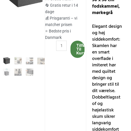
var:
er:
fodskammel,
🔄 Gratis retur i 14
mørkegrå
dage
227.00 kr..
188.00 kr..
💰 Prisgaranti – vi
matcher prisen
Elegant design
⭐ Bedste pris i
og høj
Danmark
siddekomfort:
Skammel
Skamlen har
Tilføj
Til
med
en smart
Kurv
Opbevaringsplads,
overflade i
Lille
imiteret hør
Foldebænk,
med quiltet
30
design og
X
bringer stil til
30
dit værelse.
Cm
Dobbeltlagsst
Fodskammel,
of og
Mørkegrå
højelastisk
antal
skum sikrer
langvarig
siddekomfort