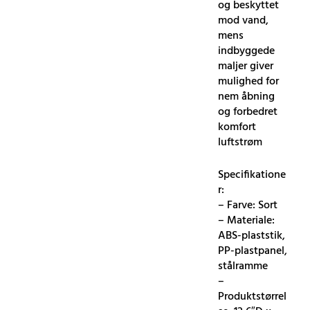
og beskyttet
mod vand,
mens
indbyggede
maljer giver
mulighed for
nem åbning
og forbedret
komfort
luftstrøm
Specifikatione
r:
– Farve: Sort
– Materiale:
ABS-plaststik,
PP-plastpanel,
stålramme
–
Produktstørrel