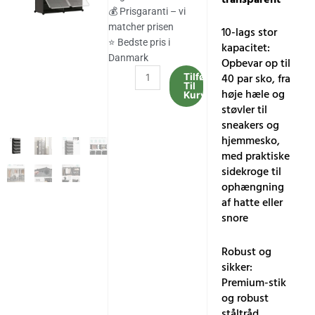
413.00 kr..
342.00 kr..
💰 Prisgaranti – vi
matcher prisen
10-lags stor
⭐ Bedste pris i
kapacitet:
Danmark
Opbevar op til
Skohylde,
40 par sko, fra
Tilføj
Til
10-
høje hæle og
Kurv
lags
støvler til
skoskab
sneakers og
til
hjemmesko,
garderobe
med praktiske
og
sidekroge til
entré,
ophængning
blæksort
af hatte eller
og
snore
transparent
antal
Robust og
sikker:
Premium-stik
og robust
ståltråd