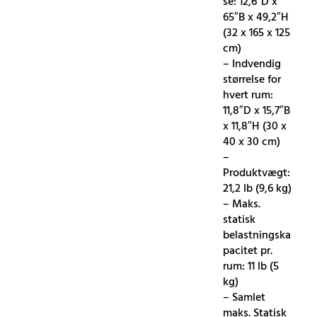
se: 12,6″D x
65″B x 49,2″H
(32 x 165 x 125
cm)
– Indvendig
størrelse for
hvert rum:
11,8″D x 15,7″B
x 11,8″H (30 x
40 x 30 cm)
–
Produktvægt:
21,2 lb (9,6 kg)
– Maks.
statisk
belastningska
pacitet pr.
rum: 11 lb (5
kg)
– Samlet
maks. Statisk