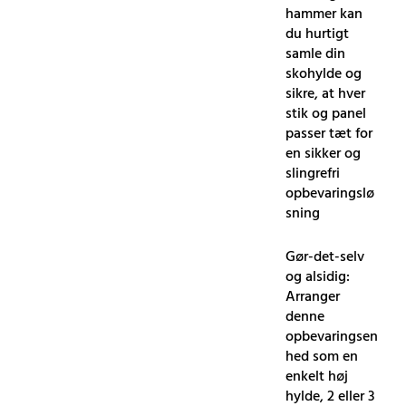
hammer kan
du hurtigt
samle din
skohylde og
sikre, at hver
stik og panel
passer tæt for
en sikker og
slingrefri
opbevaringslø
sning
Gør-det-selv
og alsidig:
Arranger
denne
opbevaringsen
hed som en
enkelt høj
hylde, 2 eller 3