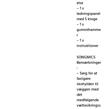
else
– 1 x
ledningspanel
med 5 kroge
– 1 x
gummihamme
r
– 1 x
instruktioner
SONGMICS
Bemærkninger
:
– Sørg for at
fastgøre
skohylden til
væggen med
det
medfølgende
væltesikringss