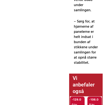
vendt udad
under
samlingen.
– Sørg for, at
hjørnerne af
panelerne er
helt indsat i
bunden af ​​
stikkene under
samlingen for
at opnå større
stabilitet.
Vi
anbefaler
også
-
129.0
-
106.0
0
kr.
0
kr.