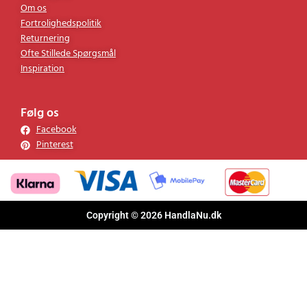
Om os
Fortrolighedspolitik
Returnering
Ofte Stillede Spørgsmål
Inspiration
Følg os
Facebook
Pinterest
Copyright © 2026 HandlaNu.dk