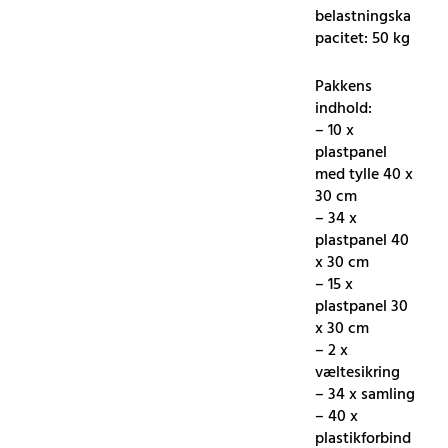
belastningska
pacitet: 50 kg
Pakkens
indhold:
– 10 x
plastpanel
med tylle 40 x
30 cm
– 34 x
plastpanel 40
x 30 cm
– 15 x
plastpanel 30
x 30 cm
– 2 x
væltesikring
– 34 x samling
– 40 x
plastikforbind