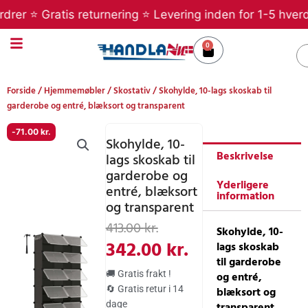
Gå
 ⭐ Gratis returnering ⭐ Levering inden for 1-5 hverdage 
til
indholdet
0
Kurv
S
Forside
/
Hjemmemøbler
/
Skostativ
/ Skohylde, 10-lags skoskab til
garderobe og entré, blæksort og transparent
-
71.00
kr.
Skohylde, 10-
Beskrivelse
lags skoskab til
garderobe og
Yderligere
entré, blæksort
information
og transparent
Den
Den
413.00
kr.
Skohylde, 10-
oprindelige
aktuelle
342.00
kr.
lags skoskab
til garderobe
pris
pris
🚚 Gratis frakt !
og entré,
var:
er:
🔄 Gratis retur i 14
blæksort og
dage
transparent