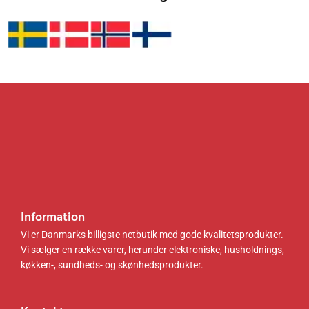
1
0
.
k
0
k
0
r
5
r
0
.
.
.
.
0
.
k
0
r
.
k
.
r
.
.
Information
Vi er Danmarks billigste netbutik med gode kvalitetsprodukter.
Vi sælger en række varer, herunder elektroniske, husholdnings,
køkken-, sundheds- og skønhedsprodukter.