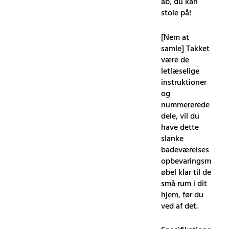
ab, du kan
stole på!
[Nem at
samle] Takket
være de
letlæselige
instruktioner
og
nummererede
dele, vil du
have dette
slanke
badeværelses
opbevaringsm
øbel klar til de
små rum i dit
hjem, før du
ved af det.