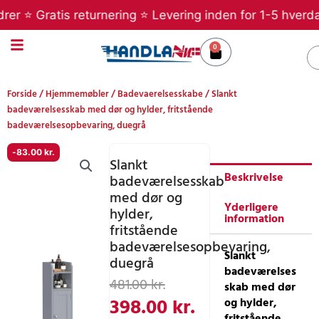
Gå
 ⭐ Gratis returnering ⭐ Levering inden for 1-5 hverdage ⭐
til
indholdet
0
Kurv
S
Forside
/
Hjemmemøbler
/
Badevaerelsesskabe
/ Slankt
badeværelsesskab med dør og hylder, fritstående
badeværelsesopbevaring, duegrå
-
83.00
kr.
Slankt
Beskrivelse
badeværelsesskab
med dør og
Yderligere
hylder,
information
fritstående
badeværelsesopbevaring,
Slankt
duegrå
badeværelses
Den
Den
481.00
kr.
skab med dør
oprindelige
aktuelle
398.00
kr.
og hylder,
fritstående