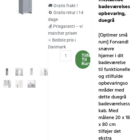
pris
pris
badeværelses
🚚 Gratis frakt !
var:
er:
opbevaring,
🔄 Gratis retur i 14
duegrå
dage
481.00 kr..
398.00 kr..
💰 Prisgaranti – vi
matcher prisen
[Optimer små
⭐ Bedste pris i
rum] Forvandl
Danmark
snævre
Slankt
hjørner i dit
Tilføj
Til
badeværelsesskab
badeværelse
Kurv
med
til funktionelle
dør
og stilfulde
og
opbevaringso
hylder,
mråder med
fritstående
dette duegrå
badeværelsesopbevaring,
badeværelsess
duegrå
kab. Med
antal
målene 20 x 18
x 80 cm
tilføjer det
ekstra