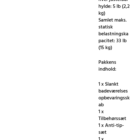
hylde: 5 lb (2,2
kg)
Samlet maks.
statisk
belastningska
pacitet: 33 lb
(15 kg)
Pakkens
indhold:
1 x Slankt
badeværelses
opbevaringssk
ab
1 x
Tilbehørssæt
1 x Anti-tip-
sæt
1 x