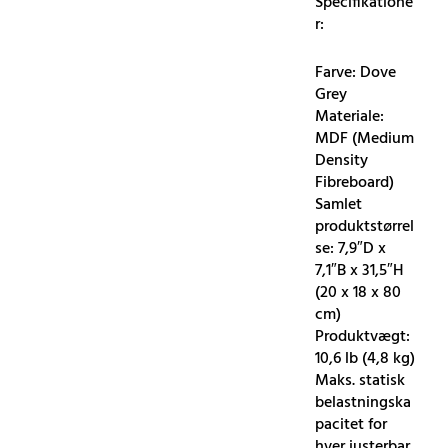
Specifikatione
r:
Farve: Dove
Grey
Materiale:
MDF (Medium
Density
Fibreboard)
Samlet
produktstørrel
se: 7,9″D x
7,1″B x 31,5″H
(20 x 18 x 80
cm)
Produktvægt:
10,6 lb (4,8 kg)
Maks. statisk
belastningska
pacitet for
hver justerbar