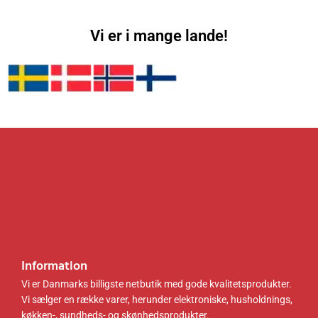
køkke
indust
1
0
8
0
nskab,
riel stil,
,
0
7
0
Vi er i mange lande!
rustik
rustik
1
1
brun
brun
0
k
.
k
og
og
6
r
0
r
sort
sort
.
.
0
.
LSC09
LLS03
0
.
.
3B01
0B01
0
k
r
k
.
r
.
.
.
Information
Vi er Danmarks billigste netbutik med gode kvalitetsprodukter.
Vi sælger en række varer, herunder elektroniske, husholdnings,
køkken-, sundheds- og skønhedsprodukter.