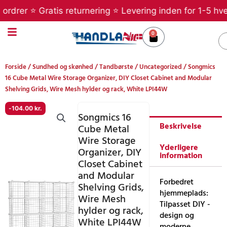
Gå
rer ⭐ Gratis returnering ⭐ Levering inden for 1-5 hverda
til
indholdet
0
Kurv
S
Forside
/
Sundhed og skønhed
/
Tandbørste
/
Uncategorized
/ Songmics
16 Cube Metal Wire Storage Organizer, DIY Closet Cabinet and Modular
Shelving Grids, Wire Mesh hylder og rack, White LPI44W
-
104.00
kr.
Songmics 16
Beskrivelse
Cube Metal
Wire Storage
Yderligere
Organizer, DIY
information
Closet Cabinet
and Modular
Forbedret
Shelving Grids,
hjemmeplads:
Wire Mesh
Tilpasset DIY -
hylder og rack,
design og
White LPI44W
moderne