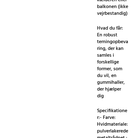
kælderen eller
balkonen (ikke
vejrbestandig)
Hvad du får:
En robust
terningopbeva
ring, der kan
samles i
forskellige
former, som
du vil, en
gummihaller,
der hjælper
dig
Specifikatione
r:- Farve:
Hvidmateriale:
pulverlakerede
metaltrådnet :