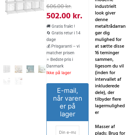
Den
Den
606.00
kr.
industrielt
oprindelige
aktuelle
look giver
502.00
kr.
denne
pris
pris
metaltrådarran
🚚 Gratis frakt !
var:
er:
gør dig
🔄 Gratis retur i 14
mulighed for
dage
606.00 kr..
502.00 kr..
at sætte disse
💰 Prisgaranti – vi
16 terninger
matcher prisen
sammen,
⭐ Bedste pris i
ligesom du vil
Danmark
(inden for
Ikke på lager
intervallet af
inkluderede
E-mail,
dele), der
når varen
tilbyder flere
er på
lagermulighed
er
lager
Masser af
plads: Brug for