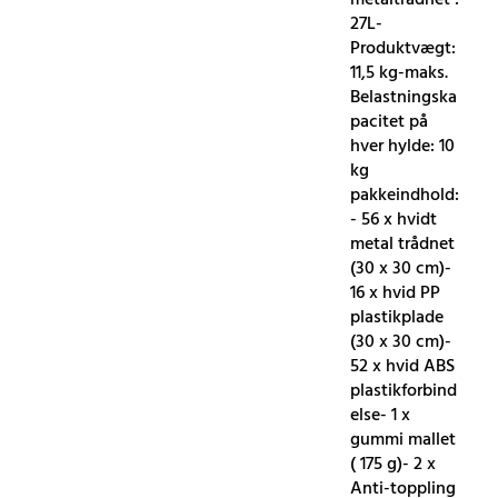
27L-
Produktvægt:
11,5 kg-maks.
Belastningska
pacitet på
hver hylde: 10
kg
pakkeindhold:
- 56 x hvidt
metal trådnet
(30 x 30 cm)-
16 x hvid PP
plastikplade
(30 x 30 cm)-
52 x hvid ABS
plastikforbind
else- 1 x
gummi mallet
( 175 g)- 2 x
Anti-toppling