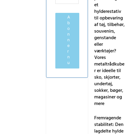
et
hylderestativ
til opbevaring
A
b
af tøj, tilbehør,
o
souvenirs,
n
genstande
n
eller
e
værktøjer?
r
Vores
n
u
metaltrådkube
r er ideelle til
sko, skjorter,
undertøj,
sokker, bøger,
magasiner og
mere
Fremragende
stabilitet: Den
lagdelte hylde