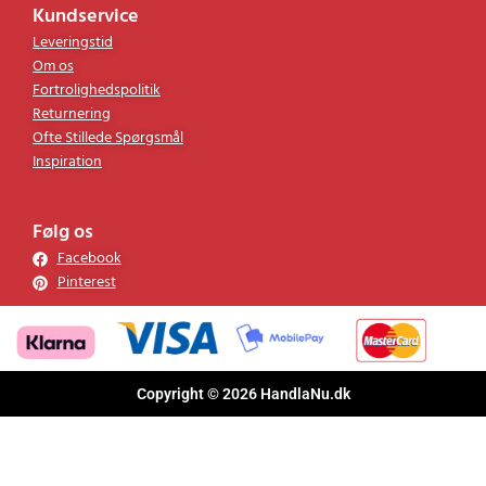
Kundservice
Leveringstid
Om os
Fortrolighedspolitik
Returnering
Ofte Stillede Spørgsmål
Inspiration
Følg os
Facebook
Pinterest
Copyright © 2026 HandlaNu.dk