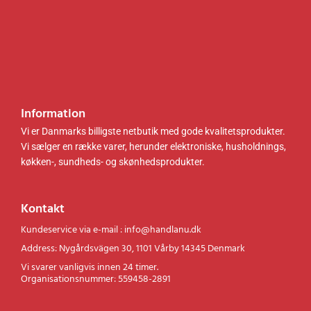
r
r
.
.
.
.
Information
Vi er Danmarks billigste netbutik med gode kvalitetsprodukter.
Vi sælger en række varer, herunder elektroniske, husholdnings,
køkken-, sundheds- og skønhedsprodukter.
Kontakt
Kundeservice via e-mail : info@handlanu.dk
Address: Nygårdsvägen 30, 1101 Vårby 14345 Denmark
Vi svarer vanligvis innen 24 timer.
Organisationsnummer: 559458-2891