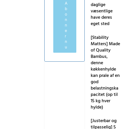
A
daglige
b
væsentlige
o
have deres
n
eget sted
n
e
r
[Stability
n
Matters] Made
u
of Quality
Bambus,
denne
køkkenhylde
kan prale af en
god
belastningska
pacitet (op til
15 kg hver
hylde)
[Justerbar og
tilpasselig] 5