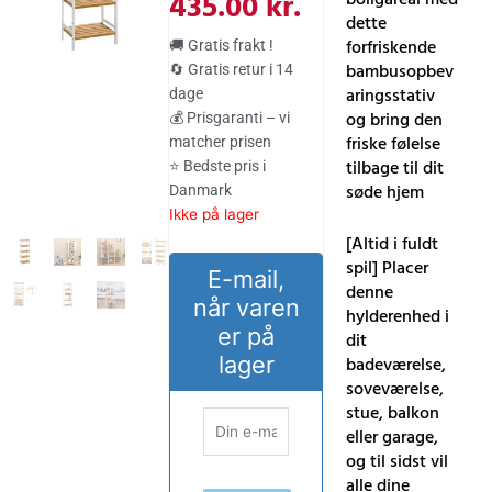
oprindelige
aktuelle
435.00
kr.
dette
pris
pris
forfriskende
🚚 Gratis frakt !
var:
er:
bambusopbev
🔄 Gratis retur i 14
aringsstativ
dage
525.00 kr..
435.00 kr..
og bring den
💰 Prisgaranti – vi
friske følelse
matcher prisen
tilbage til dit
⭐ Bedste pris i
søde hjem
Danmark
Ikke på lager
[Altid i fuldt
spil] Placer
E-mail,
denne
når varen
hylderenhed i
er på
dit
lager
badeværelse,
soveværelse,
stue, balkon
eller garage,
og til sidst vil
alle dine