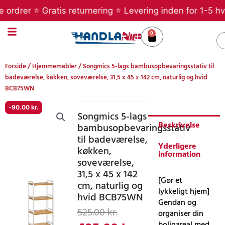
Gå
rer ⭐ Gratis returnering ⭐ Levering inden for 1-5 hverda
til
indholdet
0
Kurv
S
Forside
/
Hjemmemøbler
/ Songmics 5-lags bambusopbevaringsstativ til
badeværelse, køkken, soveværelse, 31,5 x 45 x 142 cm, naturlig og hvid
BCB75WN
-
90.00
kr.
Songmics 5-lags
Beskrivelse
bambusopbevaringsstativ
til badeværelse,
Yderligere
køkken,
information
soveværelse,
31,5 x 45 x 142
[Gør et
cm, naturlig og
lykkeligt hjem]
hvid BCB75WN
Gendan og
Den
Den
525.00
kr.
organiser din
boligareal med