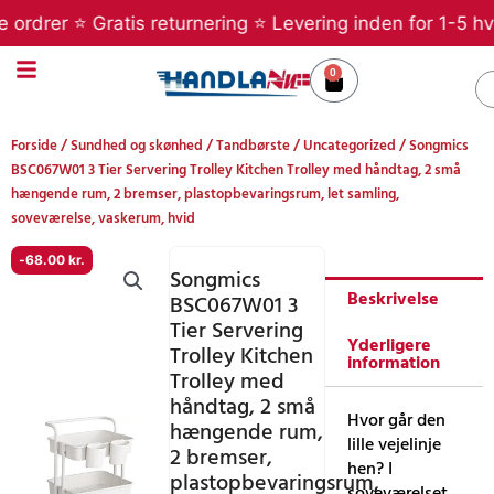
Gå
rer ⭐ Gratis returnering ⭐ Levering inden for 1-5 hverda
til
indholdet
0
Kurv
S
Forside
/
Sundhed og skønhed
/
Tandbørste
/
Uncategorized
/ Songmics
BSC067W01 3 Tier Servering Trolley Kitchen Trolley med håndtag, 2 små
hængende rum, 2 bremser, plastopbevaringsrum, let samling,
soveværelse, vaskerum, hvid
-
68.00
kr.
Songmics
Beskrivelse
BSC067W01 3
Tier Servering
Yderligere
Trolley Kitchen
information
Trolley med
håndtag, 2 små
Hvor går den
hængende rum,
lille vejelinje
2 bremser,
hen? I
plastopbevaringsrum,
soveværelset,