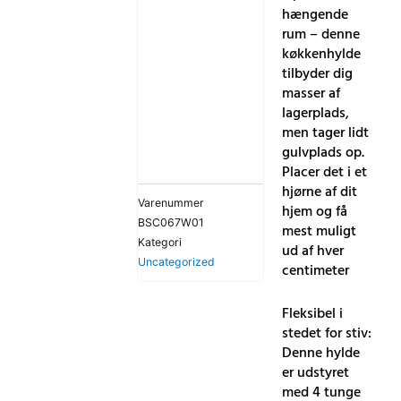
hængende
Trolley
rum – denne
med
køkkenhylde
håndtag,
tilbyder dig
2
masser af
små
lagerplads,
hængende
men tager lidt
rum,
gulvplads op.
2
Placer det i et
bremser,
hjørne af dit
plastopbevaringsrum,
Varenummer
hjem og få
let
BSC067W01
mest muligt
samling,
Kategori
ud af hver
soveværelse,
Uncategorized
centimeter
vaskerum,
hvid
antal
Fleksibel i
stedet for stiv:
Denne hylde
er udstyret
med 4 tunge