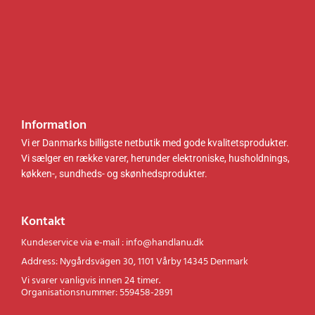
r
r
.
.
.
.
Information
Vi er Danmarks billigste netbutik med gode kvalitetsprodukter.
Vi sælger en række varer, herunder elektroniske, husholdnings,
køkken-, sundheds- og skønhedsprodukter.
Kontakt
Kundeservice via e-mail : info@handlanu.dk
Address: Nygårdsvägen 30, 1101 Vårby 14345 Denmark
Vi svarer vanligvis innen 24 timer.
Organisationsnummer: 559458-2891