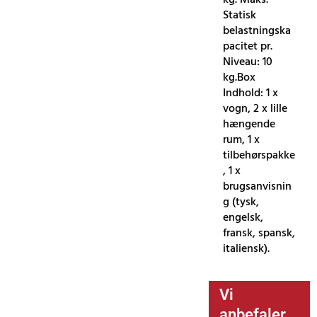
Statisk
belastningska
pacitet pr.
Niveau: 10
kg.Box
Indhold: 1 x
vogn, 2 x lille
hængende
rum, 1 x
tilbehørspakke
, 1 x
brugsanvisnin
g (tysk,
engelsk,
fransk, spansk,
italiensk).
Vi
anbefaler