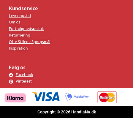
Kundservice
Leveringstid
Om os
Fortrolighedspolitik
Returnering
Ofte Stillede Spørgsmål
Inspiration
Følg os
Facebook
Pinterest
Copyright © 2026 HandlaNu.dk