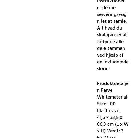
instruktioner
er denne
serveringsvog
n let at samle.
Alt hvad du
skal gøre er at
forbinde alle
dele sammen
ved hjælp af
de inkluderede
skruer
Produktdetalje
r: Farve:
Whitematerial:
Steel, PP
Plasticsize:
41,6 x 33,5 x
86,3 cm (L x W
x H) Vægt: 3
kg. Maks.