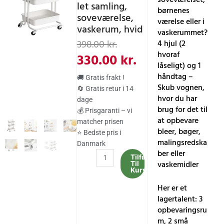
let samling,
børnenes
soveværelse,
værelse eller i
vaskerum, hvid
vaskerummet?
Den
Den
398.00
kr.
4 hjul (2
oprindelige
aktuelle
hvoraf
330.00
kr.
låseligt) og 1
pris
pris
håndtag –
🚚 Gratis frakt !
var:
er:
Skub vognen,
🔄 Gratis retur i 14
hvor du har
dage
398.00 kr..
330.00 kr..
brug for det til
💰 Prisgaranti – vi
at opbevare
matcher prisen
bleer, bøger,
⭐ Bedste pris i
malingsredska
Danmark
ber eller
Songmics
Tilføj
vaskemidler
Til
BSC067W01
Kurv
3
Her er et
Tier
lagertalent: 3
Servering
opbevaringsru
Trolley
m, 2 små
Kitchen