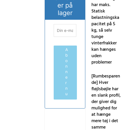
har maks.
er på
Statisk
lager
belastningska
pacitet på 5
kg, så selv
tunge
vinterfrakker
kan hænges
A
uden
b
o
problemer
n
n
[Rumbesparen
e
de] Hver
r
fløjlsbøjle har
n
u
en slank profil,
der giver dig
mulighed for
at hænge
mere tøj i det
samme