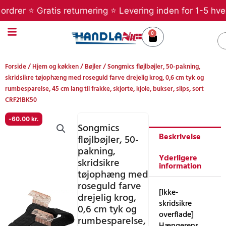
Gå
rer ⭐ Gratis returnering ⭐ Levering inden for 1-5 hverda
til
indholdet
0
Kurv
S
Forside
/
Hjem og køkken
/
Bøjler
/ Songmics fløjlbøjler, 50-pakning,
skridsikre tøjophæng med roseguld farve drejelig krog, 0,6 cm tyk og
rumbesparelse, 45 cm lang til frakke, skjorte, kjole, bukser, slips, sort
CRF21BK50
-
60.00
kr.
Songmics
Beskrivelse
fløjlbøjler, 50-
pakning,
Yderligere
skridsikre
information
tøjophæng med
roseguld farve
[Ikke-
drejelig krog,
skridsikre
0,6 cm tyk og
overflade]
rumbesparelse,
Hængerens