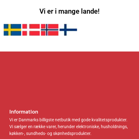
3
0
2
0
3
0
5
0
Vi er i mange lande!
4
1
.
k
.
k
0
r
0
r
0
.
0
.
.
.
k
k
r
r
.
.
.
.
Information
Vi er Danmarks billigste netbutik med gode kvalitetsprodukter.
Vi sælger en række varer, herunder elektroniske, husholdnings,
køkken-, sundheds- og skønhedsprodukter.