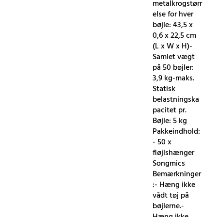
metalkrogstørr
else for hver
bøjle: 43,5 x
0,6 x 22,5 cm
(L x W x H)-
Samlet vægt
på 50 bøjler:
3,9 kg-maks.
Statisk
belastningska
pacitet pr.
Bøjle: 5 kg
Pakkeindhold:
- 50 x
fløjlshænger
Songmics
Bemærkninger
:- Hæng ikke
vådt tøj på
bøjlerne.-
Hæng ikke