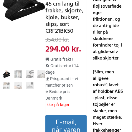
45 cm lang til
fløjlsoverflade
frakke, skjorte,
øger
kjole, bukser,
friktionen, og
slips, sort
de anti-glide
CRF21BK50
riller på
Den
Den
skuldrene
354.00
kr.
forhindrer tøj i
oprindelige
aktuelle
294.00
kr.
at glide-selv
pris
pris
silke skjorter
🚚 Gratis frakt !
var:
er:
🔄 Gratis retur i 14
[Slim, men
dage
354.00 kr..
294.00 kr..
alligevel
💰 Prisgaranti – vi
robust] lavet
matcher prisen
af holdbar ABS
⭐ Bedste pris i
-plast, disse
Danmark
tøjbøjler er
Ikke på lager
slanke, men
meget stærke;
E-mail,
Hver
når varen
frakkehænger