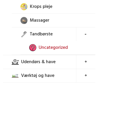
Krops pleje
Massager
Tandbørste
+
Uncategorized
Udendørs & have
+
Værktøj og have
+