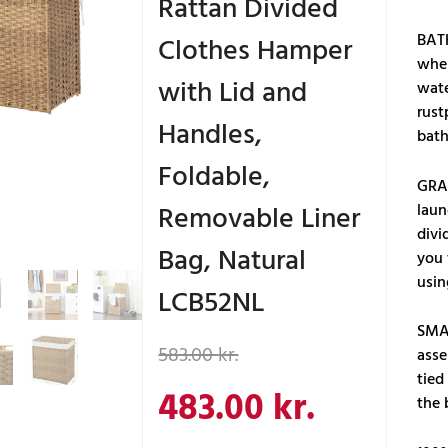
Rattan Divided
BAT
Clothes Hamper
wher
with Lid and
wate
rust
Handles,
bat
Foldable,
GRAB
Removable Liner
laun
divi
Bag, Natural
you 
usin
LCB52NL
SMAL
Den
Den
583.00
kr.
asse
tied
oprindelige
aktuelle
483.00
kr.
the 