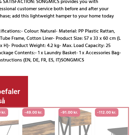
% SATISFACTION: SONGMICS provides you with
essional customer service both before and after your
hase; add this lightweight hamper to your home today
..
ifications:- Colour: Natural- Material: PP Plastic Rattan,
 Tube Frame, Cotton Liner- Product Size: 57 x 33 x 60 cm (L
x H)- Product Weight: 4.2 kg- Max. Load Capacity: 25
ckage Contents:- 1 x Laundry Basket- 1 x Accessories Bag-
Instructions (EN, DE, FR, ES, IT)SONGMICS
efaler
så
0
kr.
-
49.00
kr.
-
91.00
kr.
-
112.00
kr.