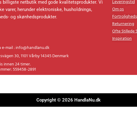
Kundservi
Leveringstid
 billigste netbutik med gode kvalitetsprodukter. Vi
Om os
e varer, herunder elektroniske, husholdnings,
Fortroligheds
heds- og skønhedsprodukter.
Returnering
Ofte Stillede
Inspiration
a e-mail : info@handlanu.dk
svägen 30, 1101 Vårby 14345 Denmark
is innen 24 timer.
ummer: 559458-2891
Copyright © 2026 HandlaNu.dk