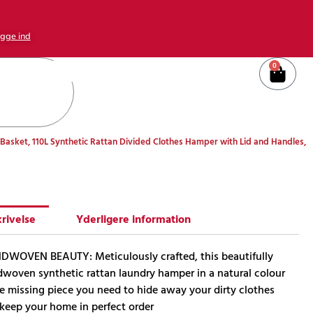
gge ind
0
Kurv
ket, 110L Synthetic Rattan Divided Clothes Hamper with Lid and Handles,
rivelse
Yderligere information
WOVEN BEAUTY: Meticulously crafted, this beautifully
woven synthetic rattan laundry hamper in a natural colour
he missing piece you need to hide away your dirty clothes
keep your home in perfect order