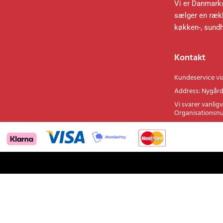
Information
Vi er Danmarks
sælger en rækk
køkken-, sund
Kontakt
Kundeservice vi
Address: Nygård
Vi svarer vanligv
Organisationsn