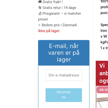
pris
pris
100
🚚 Gratis frakt !
prof
🔄 Gratis retur i 14 dage
var:
er:
purc
💰 Prisgaranti – vi matcher
prisen
583.00 kr..
483.00 kr
Spec
⭐ Bedste pris i Danmark
Iron
Ikke på lager
x W 
kgPa
E-mail, når
1 x 
varen er på
lager
Vi
anb
og
-
69.0
Abonner
nu