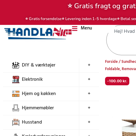
Gå
⭐ Gratis fragt og grat
til
indholdet
⭐ Gratis forsendelse
⭐ Levering inden 1-5 hverdage
⭐ Betal se
Menu
Søg
Forside
/
Sundhed
DIY & værktøjer
+
Foldable, Remova
Elektronik
+
-
100.00
kr.
Hjem og køkken
+
Hjemmemøbler
+
Husstand
+