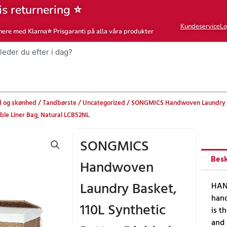
is returnering ⭐
Kundeservice
Lo
nere med Klarna
⭐ Prisgaranti på alla våra produkter
 og skønhed
/
Tandbørste
/
Uncategorized
/ SONGMICS Handwoven Laundry Bas
ble Liner Bag, Natural LCB52NL
SONGMICS
Besk
Handwoven
Laundry Basket,
HAND
hand
110L Synthetic
is t
and 