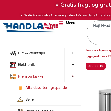
Gå
⭐ Gratis fragt og grat
til
indholdet
⭐ Gratis forsendelse
⭐ Levering inden 1-5 hverdage
⭐ Betal se
Menu
Søg
Forside
/
Hjem og
DIY & værktøjer
+
hygiejnisk, sølv 
Elektronik
+
-
135.00
kr.
Hjem og køkken
+
Affaldssorteringsspande
Bøjler