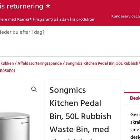
is returnering ⭐
Kundeservice
Lo
nere med Klarna
⭐ Prisgaranti på alla våra produkter
 køkken
/
Affaldssorteringsspande
/ Songmics Kitchen Pedal Bin, 50L Rubbish W
LTB050E01
Songmics
Besk
Kitchen Pedal
Bin, 50L Rubbish
Gør 
skra
Waste Bin, med
sine
desi