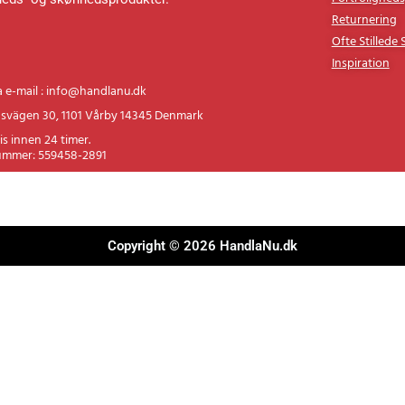
Fortroligheds
heds- og skønhedsprodukter.
Returnering
Ofte Stillede
Inspiration
a e-mail : info@handlanu.dk
svägen 30, 1101 Vårby 14345 Denmark
is innen 24 timer.
ummer: 559458-2891
Copyright © 2026 HandlaNu.dk