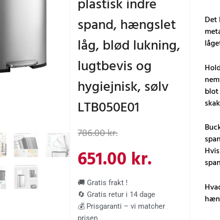
plastisk indre
Det 
spand, hængslet
meta
låg, blød lukning,
låge
lugtbevis og
Hold
nemt
hygiejnisk, sølv
blot
LTB050E01
skak
Den
Den
Buck
786.00
kr.
span
oprindelige
aktuelle
Hvis
651.00
kr.
span
pris
pris
🚚 Gratis frakt !
Hvad
🔄 Gratis retur i 14 dage
hæng
var:
er:
💰 Prisgaranti – vi matcher
prisen