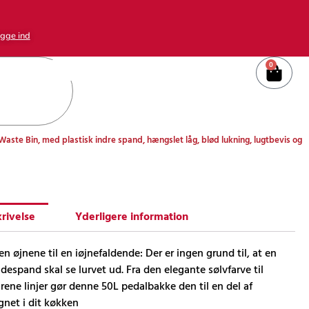
gge ind
0
Kurv
aste Bin, med plastisk indre spand, hængslet låg, blød lukning, lugtbevis og
rivelse
Yderligere information
en øjnene til en iøjnefaldende: Der er ingen grund til, at en
ldespand skal se lurvet ud. Fra den elegante sølvfarve til
 rene linjer gør denne 50L pedalbakke den til en del af
gnet i dit køkken