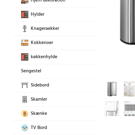
Hjem dekoration
Hylder
Knageraekker
Kokkenoer
køkkenhylde
Sengestel
Sidebord
Skamler
Skænke
TV Bord