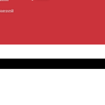
Pinterest
politik
 Spørgsmål