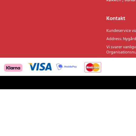
køkken-, sund
Kontakt
Kundeservice vi
Address: Nygård
Vi svarer vanligv
Organisationsn