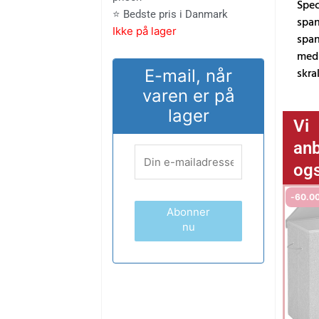
Spec
786.00 kr..
651.00 kr
⭐ Bedste pris i Danmark
span
Ikke på lager
span
med 
skra
E-mail, når
varen er på
lager
Vi
anb
og
-
60.0
Abonner
nu