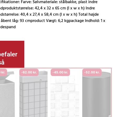
ifikationer: Farve: Sølvmateriale: stålbakke, plast indre
..
dproduktstørrelse: 42,4 x 32 x 65 cm (l x w x h) Indre
dstørrelse: 40,4 x 27,4 x 58,4 cm (l x w x h) Total højde
åbent låg: 93 cmproduct Vægt: 6,2 kgpackage Indhold: 1 x
ldespand
efaler
så
0
kr.
-
62.00
kr.
-
45.00
kr.
-
52.00
kr.