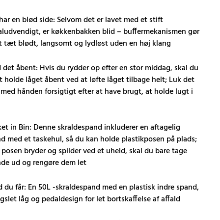
har en blød side: Selvom det er lavet med et stift
ludvendigt, er køkkenbakken blid – buffermekanismen gør
t tæt blødt, langsomt og lydløst uden en høj klang
 det åbent: Hvis du rydder op efter en stor middag, skal du
 holde låget åbent ved at løfte låget tilbage helt; Luk det
 med hånden forsigtigt efter at have brugt, at holde lugt i
et in Bin: Denne skraldespand inkluderer en aftagelig
d med et taskehul, så du kan holde plastikposen på plads;
 posen bryder og spilder ved et uheld, skal du bare tage
de ud og rengøre dem let
 du får: En 50L -skraldespand med en plastisk indre spand,
slet låg og pedaldesign for let bortskaffelse af affald