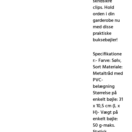
skridsikre
clips. Hold
orden i din
garderobe nu
med disse
praktiske
buksebøjler!
Specifikatione
r:- Farve: Sølv,
Sort Materiale:
Metaltråd med
PVC-
belægning
Størrelse på
enkelt bøjle: 31
x 10,5 cm (L x
H)- Vægt på
enkelt bøjle:
50 g-maks.
Statisk