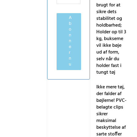
brugt for at
sikre dets
stabilitet og
A
b
holdbarhed;
o
Holder op til 3
n
kg, bukserne
n
vil ikke bøje
e
ud af form,
r
selv når du
n
u
holder fast i
tungt tøj
Ikke mere tøj,
der falder af
bøjlerne! PVC-
belagte clips
sikrer
maksimal
beskyttelse af
sarte stoffer