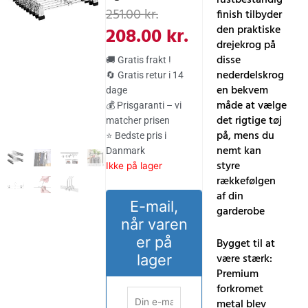
Den
Den
251.00
kr.
finish tilbyder
oprindelige
aktuelle
den praktiske
208.00
kr.
drejekrog på
pris
pris
disse
🚚 Gratis frakt !
var:
er:
nederdelskrog
🔄 Gratis retur i 14
en bekvem
dage
251.00 kr..
208.00 kr..
måde at vælge
💰 Prisgaranti – vi
det rigtige tøj
matcher prisen
på, mens du
⭐ Bedste pris i
nemt kan
Danmark
styre
Ikke på lager
rækkefølgen
af ​​din
E-mail,
garderobe
når varen
er på
Bygget til at
være stærk:
lager
Premium
forkromet
metal blev