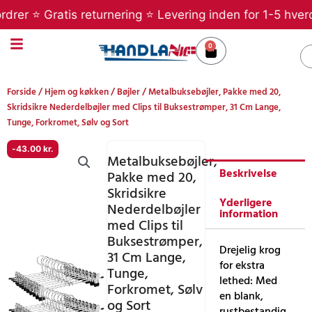
Gå
er ⭐ Gratis returnering ⭐ Levering inden for 1-5 hverdag
til
indholdet
0
Kurv
S
Forside
/
Hjem og køkken
/
Bøjler
/ Metalbuksebøjler, Pakke med 20,
Skridsikre Nederdelbøjler med Clips til Buksestrømper, 31 Cm Lange,
Tunge, Forkromet, Sølv og Sort
-
43.00
kr.
Metalbuksebøjler,
Beskrivelse
Pakke med 20,
Skridsikre
Yderligere
Nederdelbøjler
information
med Clips til
Buksestrømper,
Drejelig krog
31 Cm Lange,
for ekstra
Tunge,
lethed: Med
Forkromet, Sølv
en blank,
og Sort
rustbestandig