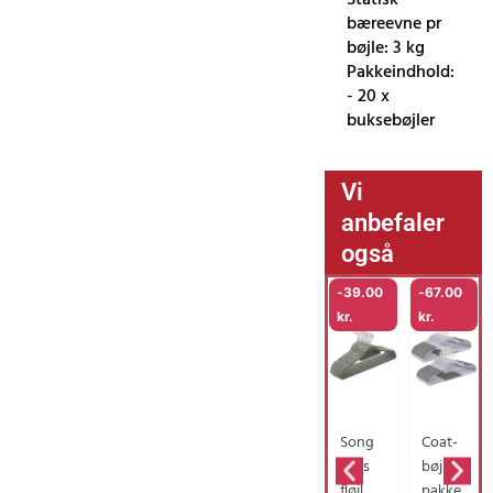
bæreevne pr
bøjle: 3 kg
Pakkeindhold:
- 20 x
buksebøjler
Vi
anbefaler
også
-
39.00
-
67.00
kr.
kr.
Song
Coat-
mics
bøjler,
fløjl
pakke