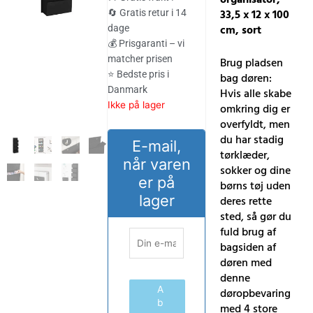
var:
er:
33,5 x 12 x 100
🔄 Gratis retur i 14
cm, sort
dage
247.00 kr..
205.00 kr..
💰 Prisgaranti – vi
matcher prisen
Brug pladsen
⭐ Bedste pris i
bag døren:
Danmark
Hvis alle skabe
Ikke på lager
omkring dig er
overfyldt, men
du har stadig
E-mail,
tørklæder,
når varen
sokker og dine
er på
børns tøj uden
lager
deres rette
sted, så gør du
fuld brug af
bagsiden af ​​
døren med
denne
A
døropbevaring
b
med 4 store