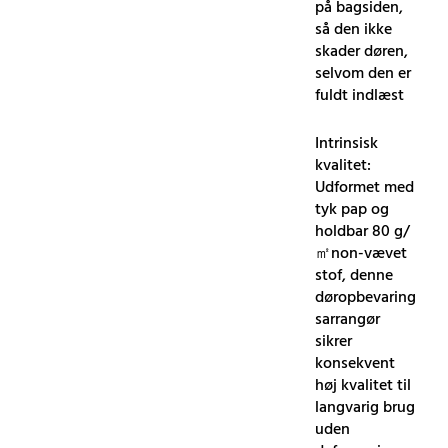
på bagsiden,
så den ikke
skader døren,
selvom den er
fuldt indlæst
Intrinsisk
kvalitet:
Udformet med
tyk pap og
holdbar 80 g/
㎡non-vævet
stof, denne
døropbevaring
sarrangør
sikrer
konsekvent
høj kvalitet til
langvarig brug
uden