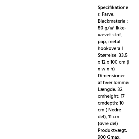
Specifikatione
r: Farve:
Blackmaterial:
80 g/㎡ Ikke-
vævet stof,
pap, metal
hookoverall
Størrelse: 33,5
x 12 x 100 cm (l
x w x h)
Dimensioner
af hver lomme:
Længde: 32
cmheight: 17
cmdepth: 10
cm ( Nedre
del), 11 cm
(øvre del)
Produktvægt:
900 Gmax.