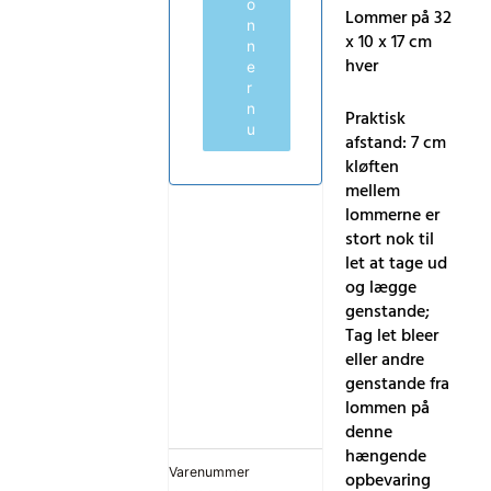
o
Lommer på 32
n
x 10 x 17 cm
n
hver
e
r
n
Praktisk
u
afstand: 7 cm
kløften
mellem
lommerne er
stort nok til
let at tage ud
og lægge
genstande;
Tag let bleer
eller andre
genstande fra
lommen på
denne
hængende
Varenummer
opbevaring