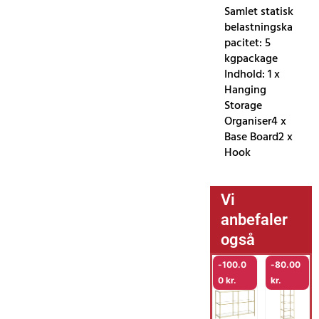
Samlet statisk
belastningska
pacitet: 5
kgpackage
Indhold: 1 x
Hanging
Storage
Organiser4 x
Base Board2 x
Hook
Vi
anbefaler
også
-
100.0
-
80.00
0
kr.
kr.