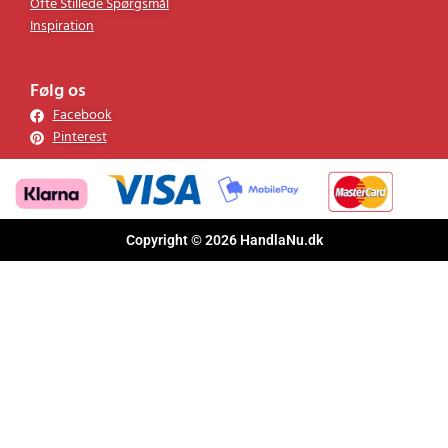
Ofte Stillede Spørgsmål
Inspiration
Følg os
Facebook
Pinterest
Copyright © 2026 HandlaNu.dk