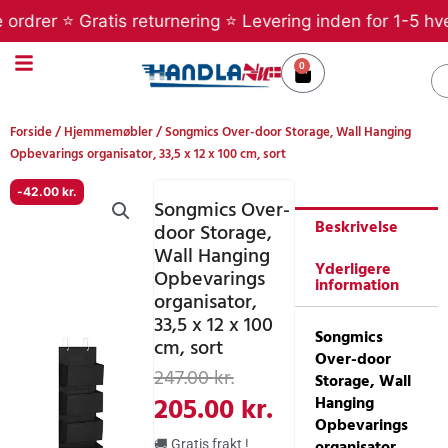
Gå
drer ⭐ Gratis returnering ⭐ Levering inden for 1-5 hverd
til
indholdet
0
Kurv
S
Forside
/
Hjemmemøbler
/ Songmics Over-door Storage, Wall Hanging
Opbevarings organisator, 33,5 x 12 x 100 cm, sort
-
42.00
kr.
Songmics Over-
Beskrivelse
door Storage,
Wall Hanging
Yderligere
Opbevarings
information
organisator,
33,5 x 12 x 100
Songmics
cm, sort
Over-door
Den
Den
247.00
kr.
Storage, Wall
oprindelige
aktuelle
205.00
kr.
Hanging
Opbevarings
pris
pris
organisator,
🚚 Gratis frakt !