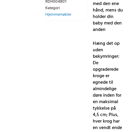
RDH004B01
med den ene
Kategori
hånd, mens du
Hjemmemøbler
holder din
baby med den
anden
Hæng det op
uden
bekymringer:
De
opgraderede
kroge er
egnede til
almindelige
døre inden for
en maksimal
tykkelse på
4,5 cm; Plus,
hver krog har
en vendt ende