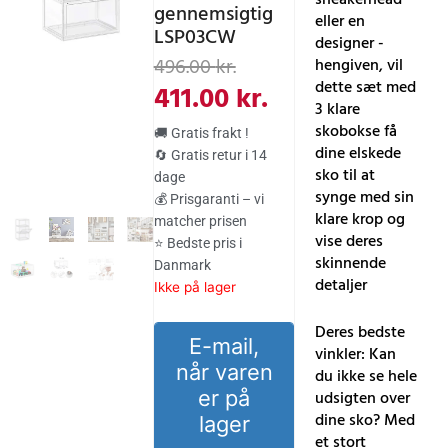
gennemsigtig
eller en
LSP03CW
designer -
Den
Den
496.00
kr.
hengiven, vil
oprindelige
aktuelle
dette sæt med
411.00
kr.
3 klare
pris
pris
skobokse få
🚚 Gratis frakt !
var:
er:
dine elskede
🔄 Gratis retur i 14
sko til at
dage
496.00 kr..
411.00 kr..
synge med sin
💰 Prisgaranti – vi
klare krop og
matcher prisen
vise deres
⭐ Bedste pris i
skinnende
Danmark
detaljer
Ikke på lager
Deres bedste
E-mail,
vinkler: Kan
når varen
du ikke se hele
er på
udsigten over
dine sko? Med
lager
et stort