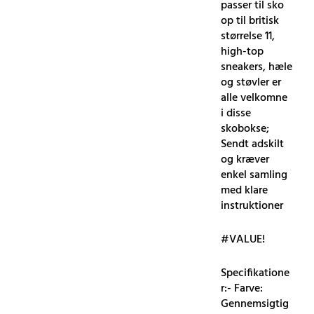
passer til sko
op til britisk
størrelse 11,
high-top
sneakers, hæle
og støvler er
alle velkomne
i disse
skobokse;
Sendt adskilt
og kræver
enkel samling
med klare
instruktioner
#VALUE!
Specifikatione
r:- Farve:
Gennemsigtig