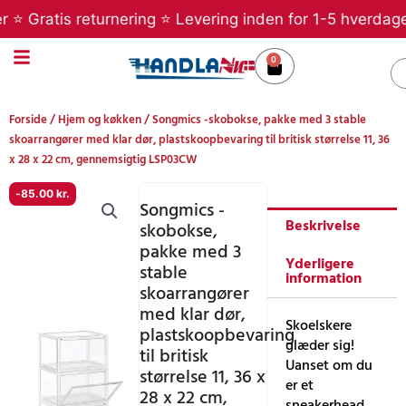
Gå
 Gratis returnering ⭐ Levering inden for 1-5 hverdage ⭐ 
til
indholdet
0
Kurv
S
Forside
/
Hjem og køkken
/ Songmics -skobokse, pakke med 3 stable
skoarrangører med klar dør, plastskoopbevaring til britisk størrelse 11, 36
x 28 x 22 cm, gennemsigtig LSP03CW
-
85.00
kr.
Songmics -
Beskrivelse
skobokse,
pakke med 3
Yderligere
stable
information
skoarrangører
med klar dør,
Skoelskere
plastskoopbevaring
glæder sig!
til britisk
Uanset om du
størrelse 11, 36 x
er et
28 x 22 cm,
sneakerhead