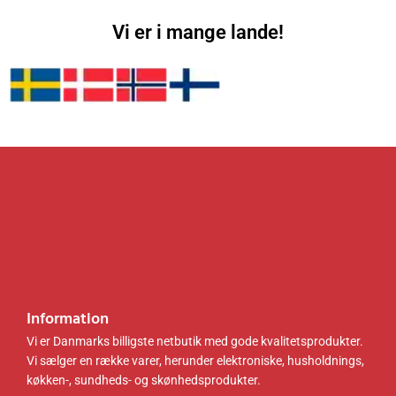
3
0
5
0
badev
6
0
7
0
Vi er i mange lande!
ærelse
0
3
, sort
.
k
.
k
og grå
0
r
0
r
LCB19
0
.
0
.
0G01
.
.
k
k
r
r
.
.
.
.
Information
Vi er Danmarks billigste netbutik med gode kvalitetsprodukter.
Vi sælger en række varer, herunder elektroniske, husholdnings,
køkken-, sundheds- og skønhedsprodukter.