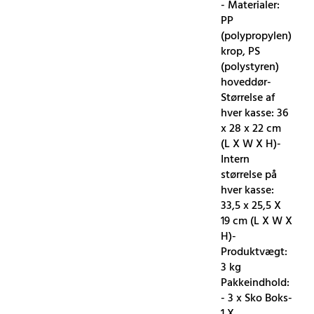
- Materialer:
PP
(polypropylen)
krop, PS
(polystyren)
hoveddør-
Størrelse af
hver kasse: 36
x 28 x 22 cm
(L X W X H)-
Intern
størrelse på
hver kasse:
33,5 x 25,5 X
19 cm (L X W X
H)-
Produktvægt:
3 kg
Pakkeindhold:
- 3 x Sko Boks-
1 X