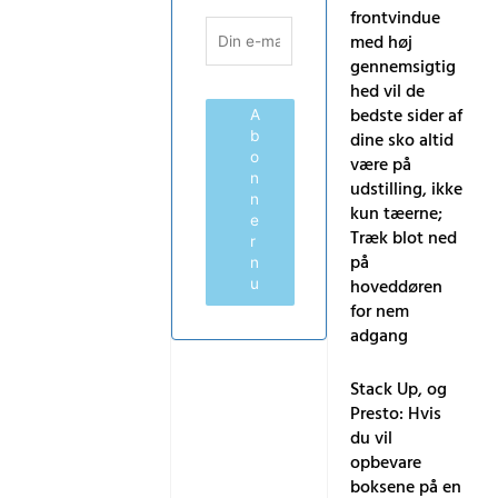
frontvindue
med høj
gennemsigtig
hed vil de
bedste sider af
A
b
dine sko altid
o
være på
n
udstilling, ikke
n
kun tæerne;
e
Træk blot ned
r
på
n
hoveddøren
u
for nem
adgang
Stack Up, og
Presto: Hvis
du vil
opbevare
boksene på en