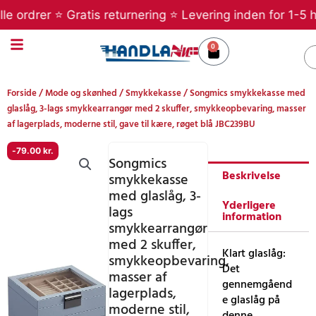
Gå
rdrer ⭐ Gratis returnering ⭐ Levering inden for 1-5 hver
til
indholdet
0
Kurv
S
Forside
/
Mode og skønhed
/
Smykkekasse
/ Songmics smykkekasse med
glaslåg, 3-lags smykkearrangør med 2 skuffer, smykkeopbevaring, masser
af lagerplads, moderne stil, gave til kære, røget blå JBC239BU
-
79.00
kr.
Songmics
Beskrivelse
smykkekasse
med glaslåg, 3-
Yderligere
lags
information
smykkearrangør
med 2 skuffer,
Klart glaslåg:
smykkeopbevaring,
Det
masser af
gennemgåend
lagerplads,
e glaslåg på
moderne stil,
denne