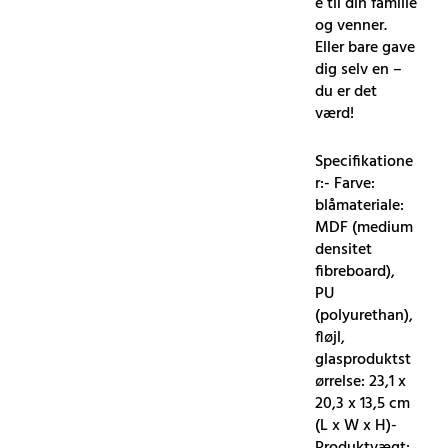
e til din familie
og venner.
Eller bare gave
dig selv en –
du er det
værd!
Specifikatione
r:- Farve:
blåmateriale:
MDF (medium
densitet
fibreboard),
PU
(polyurethan),
fløjl,
glasproduktst
ørrelse: 23,1 x
20,3 x 13,5 cm
(L x W x H)-
Produktvægt: