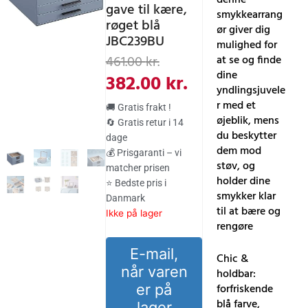
gave til kære,
smykkearrang
røget blå
ør giver dig
JBC239BU
mulighed for
Den
Den
at se og finde
461.00
kr.
dine
oprindelige
aktuelle
382.00
kr.
yndlingsjuvele
pris
pris
r med et
🚚 Gratis frakt !
var:
er:
øjeblik, mens
🔄 Gratis retur i 14
du beskytter
dage
461.00 kr..
382.00 kr..
dem mod
💰 Prisgaranti – vi
støv, og
matcher prisen
holder dine
⭐ Bedste pris i
smykker klar
Danmark
til at bære og
Ikke på lager
rengøre
E-mail,
Chic &
når varen
holdbar:
er på
forfriskende
blå farve,
lager