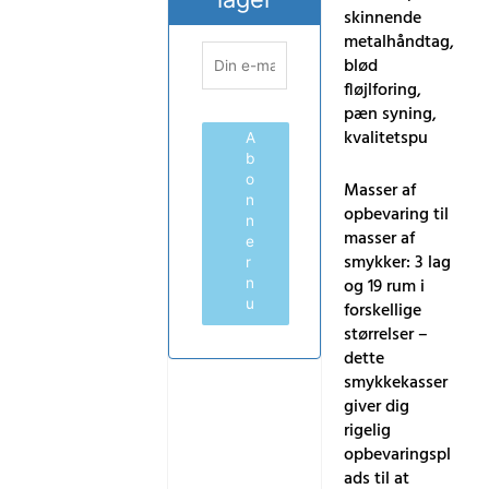
skinnende
metalhåndtag,
blød
fløjlforing,
pæn syning,
kvalitetspu
A
b
o
Masser af
n
opbevaring til
n
masser af
e
smykker: 3 lag
r
og 19 rum i
n
u
forskellige
størrelser –
dette
smykkekasser
giver dig
rigelig
opbevaringspl
ads til at