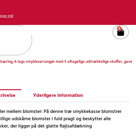
gge ind
0
Kurv
ring, 6-lags smykkearrangør med 5 aftagelige udtrækkelige skuffer, gave
rivelse
Yderligere information
ler mellem blomster: På denne træ smykkekasse blomstrer
illige udskårne blomster i fuld pragt og beskytter alle
ker, der ligger på det glatte fløjlsafdækning