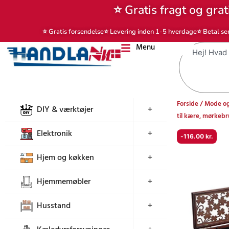
Gå
⭐ Gratis fragt og grat
til
indholdet
⭐ Gratis forsendelse
⭐ Levering inden 1-5 hverdage
⭐ Betal se
Menu
Søg
Forside
/
Mode og
DIY & værktøjer
+
til kære, mørkeb
Elektronik
+
-
116.00
kr.
Hjem og køkken
+
Hjemmemøbler
+
Husstand
+