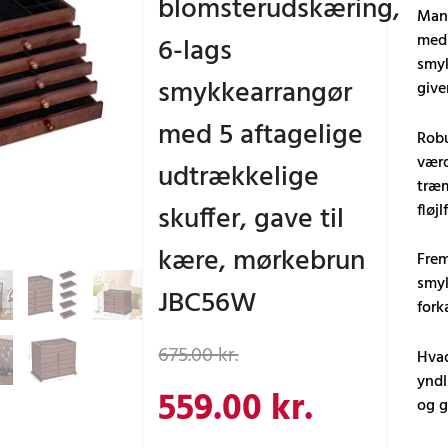
blomsterudskæring,
Mang
med 
6-lags
smyk
smykkearrangør
give
med 5 aftagelige
Robu
værd
udtrækkelige
træm
skuffer, gave til
fløj
kære, mørkebrun
Frem
smyk
JBC56W
fork
Den
Den
675.00
kr.
Hvad
yndl
oprindelige
aktuelle
559.00
kr.
og g