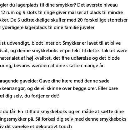
ler du lagerplads til dine smykker? Det øverste niveau
12 rum og 9 slots til ringe giver masser af plads til mindre
ker. De 5 udtrækkelige skuffer med 20 forskellige størrelser
r yderligere lagerplads til dine familie juveler
st udvendigt, blødt interiør: Smykker er lavet til at blive
sat, og denne smykkeboks er perfekt til dette. Takket være
aterialet af høj kvalitet, det fine udførelse og det bløde
lforing, bevares værdien af ​​dine skatte i mange år
ragende gaveide: Gave dine kære med denne søde
kearrangør, og de vil skinne over begge ører. Eller bare
æl dig selv, du fortjener det!
 du får: En stilfuld smykkeboks og en måde at sætte dine
ingssmykker på. Så forkæl dig selv med denne smykkeboks
iv dit værelse et dekorativt touch