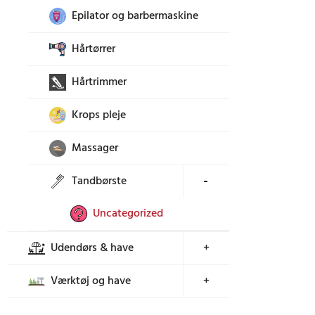
Epilator og barbermaskine
Hårtørrer
Hårtrimmer
Krops pleje
Massager
Tandbørste
+
Uncategorized
Udendørs & have
+
Værktøj og have
+