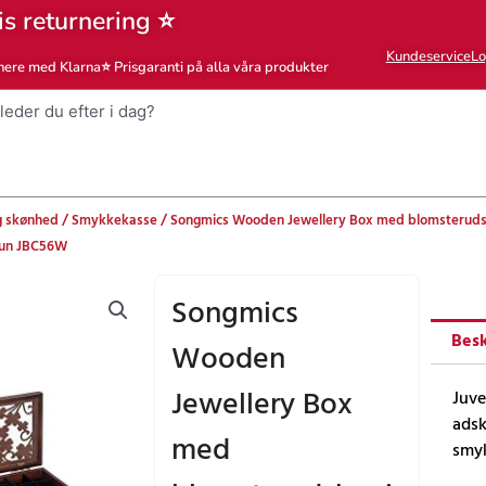
is returnering ⭐
Kundeservice
Lo
nere med Klarna
⭐ Prisgaranti på alla våra produkter
 skønhed
/
Smykkekasse
/ Songmics Wooden Jewellery Box med blomsterudskæ
run JBC56W
Songmics
Besk
Wooden
Jewellery Box
Juve
adsk
med
smyk