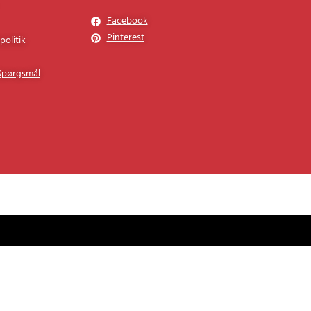
ce
Følg os
Facebook
Pinterest
politik
 Spørgsmål