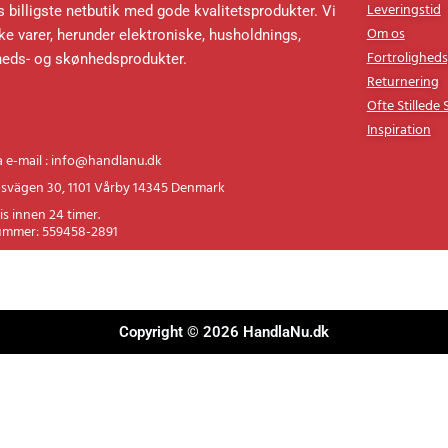
Kundservi
Leveringstid
 billigste netbutik med gode kvalitetsprodukter. Vi
Om os
e varer, herunder elektroniske, husholdnings,
Fortroligheds
heds- og skønhedsprodukter.
Returnering
Ofte Stillede
Inspiration
a e-mail : info@handlanu.dk
svägen 30, 1101 Vårby 14345 Denmark
is innen 24 timer.
ummer: 559458-2891
Copyright © 2026 HandlaNu.dk