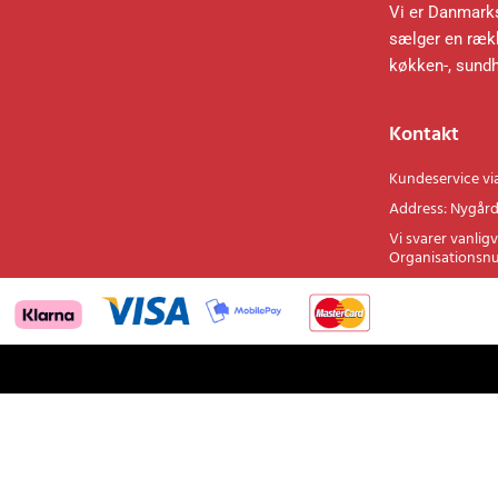
Information
Vi er Danmarks
sælger en rækk
køkken-, sund
Kontakt
Kundeservice vi
Address: Nygård
Vi svarer vanligv
Organisationsn