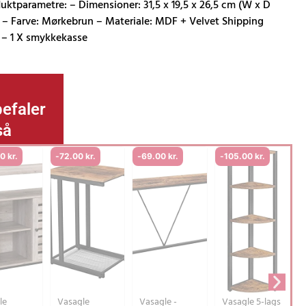
uktparametre: – Dimensioner: 31,5 x 19,5 x 26,5 cm (W x D
 – Farve: Mørkebrun – Materiale: MDF + Velvet Shipping
: – 1 X smykkekasse
..
efaler
så
00
kr.
-
72.00
kr.
-
69.00
kr.
-
105.00
kr.
le
Vasagle
Vasagle -
Vasagle 5-lags