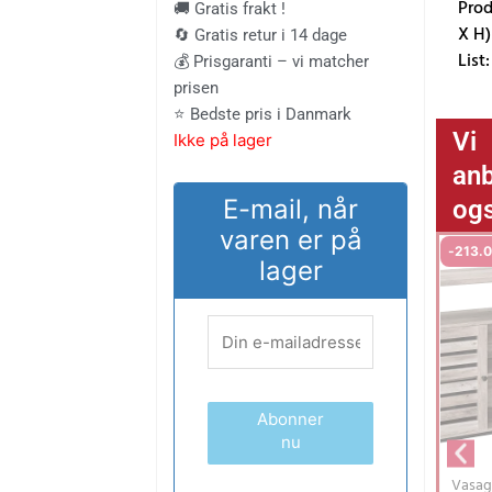
pris
pris
Prod
🚚 Gratis frakt !
X H)
🔄 Gratis retur i 14 dage
var:
er:
List
💰 Prisgaranti – vi matcher
prisen
675.00 kr..
559.00 kr
⭐ Bedste pris i Danmark
Vi
Ikke på lager
anb
og
E-mail, når
varen er på
-
213.
lager
Abonner
nu
Vasag