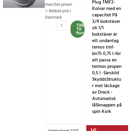
Plug TMF2-
matcher prisen
Kolvar med en
⭐ Bedste pris i
capacitet På
Danmark
3/4 bokstäver
Stål
Tilføj
oh 1/1
Til
Termos
Kurv
bokstäver är
Stopp
ett undantag
Promis
temos tmf-
TMF2
bn75 0,75 l-för
0,75-
att passa en
1,0
termos propen
bokstäver
0,5 l -Särskild
antal
SkyddsStruktu
r mot läckage
av Drack -
Automatisk
låSknappen på
spin Kork
Vi
Varenummer
1100