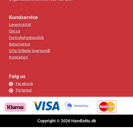
Vi svarer vanligvis innen 24 timer.
Organisationsnummer: 559458-2891
Kundservice
Leveringstid
Om os
Fortrolighedspolitik
Returnering
Ofte Stillede Spørgsmål
Inspiration
Følg os
Facebook
Pinterest
Copyright © 2026 HandlaNu.dk