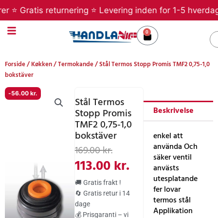
Gå
 ⭐ Gratis returnering ⭐ Levering inden for 1-5 hverdage 
til
indholdet
0
Kurv
S
Forside
/
Køkken
/
Termokande
/ Stål Termos Stopp Promis TMF2 0,75-1,0
bokstäver
-
56.00
kr.
Stål Termos
Beskrivelse
Stopp Promis
TMF2 0,75-1,0
bokstäver
enkel att
Den
Den
använda Och
169.00
kr.
säker ventil
oprindelige
aktuelle
113.00
kr.
anvästs
pris
pris
utesplatande
🚚 Gratis frakt !
fer lovar
var:
er:
🔄 Gratis retur i 14
termos stål
dage
169.00 kr..
113.00 kr..
Applikation
💰 Prisgaranti – vi