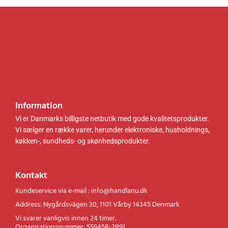
.
k
r
.
.
Information
Vi er Danmarks billigste netbutik med gode kvalitetsprodukter.
Vi sælger en række varer, herunder elektroniske, husholdnings,
køkken-, sundheds- og skønhedsprodukter.
Kontakt
Kundeservice via e-mail : info@handlanu.dk
Address: Nygårdsvägen 30, 1101 Vårby 14345 Denmark