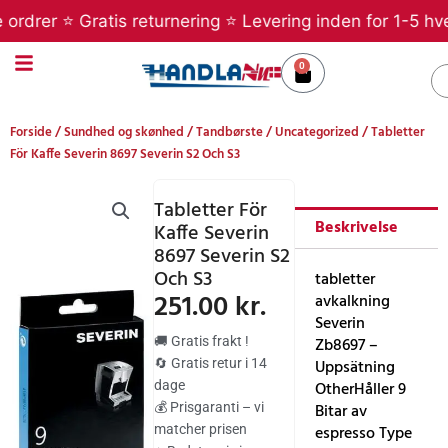
Gå
rdrer ⭐ Gratis returnering ⭐ Levering inden for 1-5 hver
til
indholdet
0
Kurv
S
Forside
/
Sundhed og skønhed
/
Tandbørste
/
Uncategorized
/ Tabletter
För Kaffe Severin 8697 Severin S2 Och S3
Tabletter För
Beskrivelse
Kaffe Severin
8697 Severin S2
Och S3
tabletter
251.00
kr.
avkalkning
Severin
🚚 Gratis frakt !
Zb8697 –
🔄 Gratis retur i 14
Uppsätning
dage
OtherHåller 9
💰 Prisgaranti – vi
Bitar av
matcher prisen
espresso Type