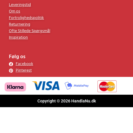
Kundservice
Leveringstid
Om os
Fortrolighedspolitik
Returnering
Ofte Stillede Spørgsmål
Inspiration
Følg os
Facebook
Pinterest
Copyright © 2026 HandlaNu.dk