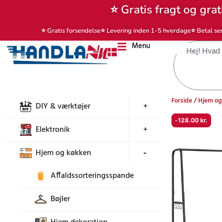
Gå
⭐ Gratis fragt og grat
til
indholdet
⭐ Gratis forsendelse
⭐ Levering inden 1-5 hverdage
⭐ Betal se
Menu
Søg
Forside
/
Hjem og
DIY & værktøjer
+
-
128.00
kr.
Elektronik
+
Hjem og køkken
+
Affaldssorteringsspande
Bøjler