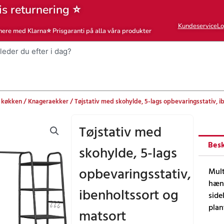
is returnering ⭐
Kundeservice
Lo
nere med Klarna
⭐ Prisgaranti på alla våra produkter
 køkken
/
Knageraekker
/ Tøjstativ med skohylde, 5-lags opbevaringsstativ, i
Tøjstativ med
Besk
skohylde, 5-lags
opbevaringsstativ,
Mult
hæng
ibenholtssort og
side
plan
matsort