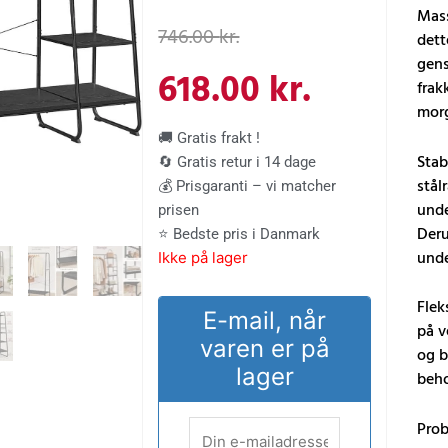
Den
Den
Mass
746.00
kr.
dett
gens
oprindelige
aktuelle
618.00
kr.
frak
mor
pris
pris
🚚 Gratis frakt !
Stab
🔄 Gratis retur i 14 dage
var:
er:
stål
💰 Prisgaranti – vi matcher
under
prisen
746.00 kr..
618.00 kr
Deru
⭐ Bedste pris i Danmark
unde
Ikke på lager
Flek
E-mail, når
på v
varen er på
og b
lager
beho
Prob