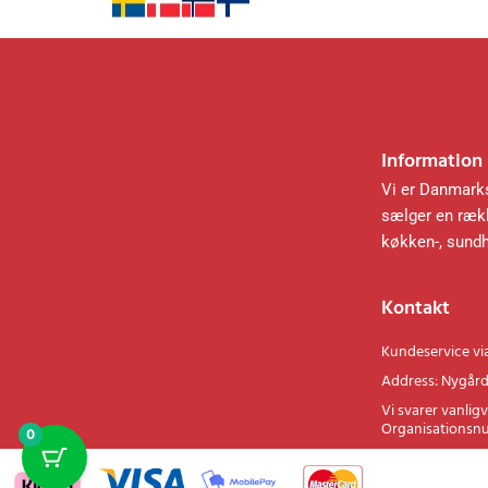
Information
Vi er Danmarks
sælger en rækk
køkken-, sund
Kontakt
Kundeservice vi
Address: Nygård
Vi svarer vanligv
Organisationsn
0