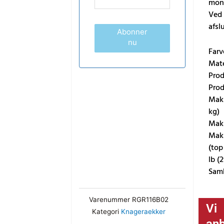
mont
Ved 
afsl
Abonner
nu
Farv
Mate
Prod
Prod
Maks
kg)
Maks
Maks
(top 
lb (2
Saml
Varenummer
RGR116B02
Vi
Kategori
Knageraekker
anb