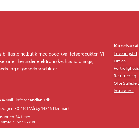
Kundservi
Leveringstid
 billigste netbutik med gode kvalitetsprodukter. Vi
Om os
e varer, herunder elektroniske, husholdnings,
Fortroligheds
heds- og skønhedsprodukter.
Returnering
Ofte Stillede
Inspiration
a e-mail : info@handlanu.dk
svägen 30, 1101 Vårby 14345 Denmark
is innen 24 timer.
ummer: 559458-2891