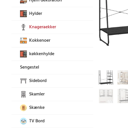
Hjem dekoration
Hylder
Knageraekker
Kokkenoer
køkkenhylde
Sengestel
Sidebord
Skamler
Skænke
TV Bord