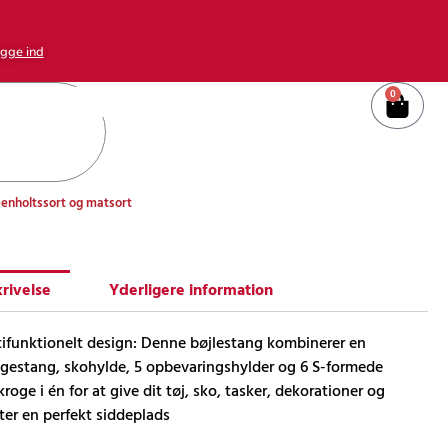
gge ind
0
Kurv
benholtssort og matsort
rivelse
Yderligere information
ifunktionelt design: Denne bøjlestang kombinerer en
estang, skohylde, 5 opbevaringshylder og 6 S-formede
kroge i én for at give dit tøj, sko, tasker, dekorationer og
ter en perfekt siddeplads