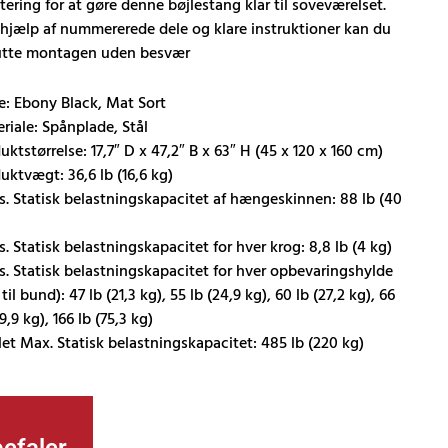
ering for at gøre denne bøjlestang klar til soveværelset.
hjælp af nummererede dele og klare instruktioner kan du
utte montagen uden besvær
e: Ebony Black, Mat Sort
riale: Spånplade, Stål
uktstørrelse: 17,7″ D x 47,2″ B x 63″ H (45 x 120 x 160 cm)
uktvægt: 36,6 lb (16,6 kg)
. Statisk belastningskapacitet af hængeskinnen: 88 lb (40
. Statisk belastningskapacitet for hver krog: 8,8 lb (4 kg)
. Statisk belastningskapacitet for hver opbevaringshylde
til bund): 47 lb (21,3 kg), 55 lb (24,9 kg), 60 lb (27,2 kg), 66
9,9 kg), 166 lb (75,3 kg)
et Max. Statisk belastningskapacitet: 485 lb (220 kg)
efaler