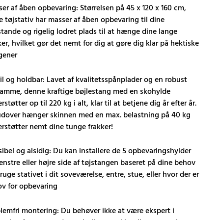
er af åben opbevaring: Størrelsen på 45 x 120 x 160 cm,
e tøjstativ har masser af åben opbevaring til dine
tande og rigelig lodret plads til at hænge dine lange
ker, hvilket gør det nemt for dig at gøre dig klar på hektiske
gener
il og holdbar: Lavet af kvalitetsspånplader og en robust
ramme, denne kraftige bøjlestang med en skohylde
støtter op til 220 kg i alt, klar til at betjene dig år efter år.
..
dover hænger skinnen med en max. belastning på 40 kg
rstøtter nemt dine tunge frakker!
sibel og alsidig: Du kan installere de 5 opbevaringshylder
enstre eller højre side af tøjstangen baseret på dine behov
ruge stativet i dit soveværelse, entre, stue, eller hvor der er
v for opbevaring
lemfri montering: Du behøver ikke at være ekspert i