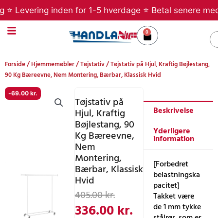
Gå
⭐ Levering inden for 1-5 hverdage ⭐ Betal senere med Kla
til
indholdet
0
Kurv
S
Forside
/
Hjemmemøbler
/
Tøjstativ
/ Tøjstativ på Hjul, Kraftig Bøjlestang,
90 Kg Bæreevne, Nem Montering, Bærbar, Klassisk Hvid
-
69.00
kr.
Tøjstativ på
Beskrivelse
Hjul, Kraftig
Bøjlestang, 90
Yderligere
Kg Bæreevne,
information
Nem
Montering,
[Forbedret
Bærbar, Klassisk
belastningska
Hvid
pacitet]
Den
Den
405.00
kr.
Takket være
oprindelige
aktuelle
336.00
kr.
de 1 mm tykke
stålrør, som er