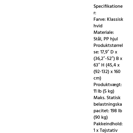
Specifikatione
r:
Farve: Klassisk
hvid
Materiale:
Stål, PP hjul
Produktstørrel
se: 17,9″ D x
(36,2″-52″) B x
63″ H (45,4 x
(92-132) x 160
cm)
Produktvægt:
11 lb (5 kg)
Maks. Statisk
belastningska
pacitet: 198 lb
(90 kg)
Pakkeindhold:
1 x Tøjstativ