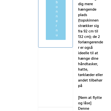
b
dig mere
o
hængende
n
plads
n
(topskinnen
e
strækker sig
r
n
fra 92 cm til
u
132 cm); de 2
forlængerende
r er også
ideelle til at
hænge dine
håndtasker,
hatte,
tørklæder eller
andet tilbehør
på
[Nem at flytte
og låse]
Denne