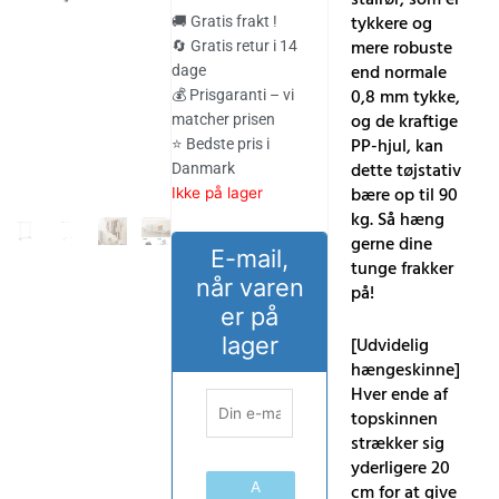
pris
pris
tykkere og
🚚 Gratis frakt !
var:
er:
mere robuste
🔄 Gratis retur i 14
end normale
dage
405.00 kr..
336.00 kr..
0,8 mm tykke,
💰 Prisgaranti – vi
og de kraftige
matcher prisen
PP-hjul, kan
⭐ Bedste pris i
dette tøjstativ
Danmark
bære op til 90
Ikke på lager
kg. Så hæng
gerne dine
E-mail,
tunge frakker
når varen
på!
er på
lager
[Udvidelig
hængeskinne]
Hver ende af
topskinnen
strækker sig
yderligere 20
A
cm for at give