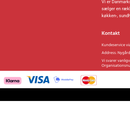
Vi er Danmarks
sælger en rækk
køkken-, sund
Kontakt
Kundeservice vi
Address: Nygård
Vi svarer vanligv
Organisationsn