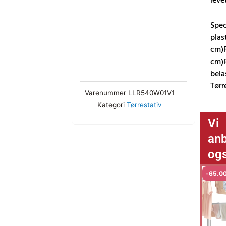
leve
antal
Spec
plas
cm)F
cm)P
bela
Tørr
Varenummer
LLR540W01V1
Kategori
Tørrestativ
Vi
anb
og
-
65.0