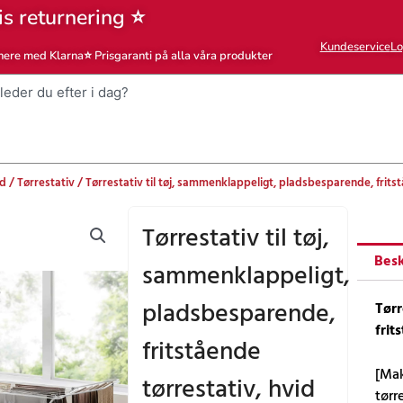
is returnering ⭐
Kundeservice
Lo
nere med Klarna
⭐ Prisgaranti på alla våra produkter
nd
/
Tørrestativ
/ Tørrestativ til tøj, sammenklappeligt, pladsbesparende, fritst
Tørrestativ til tøj,
Besk
sammenklappeligt,
pladsbesparende,
Tørr
frit
fritstående
[Mak
tørrestativ, hvid
tørr