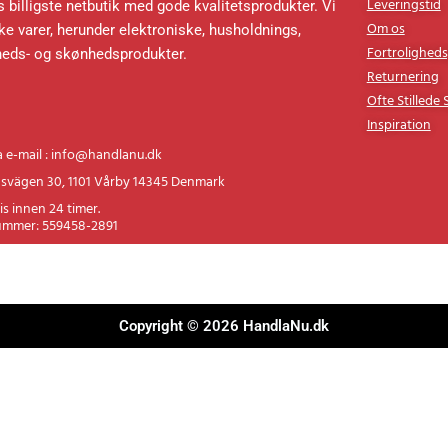
Leveringstid
 billigste netbutik med gode kvalitetsprodukter. Vi
Om os
e varer, herunder elektroniske, husholdnings,
Fortroligheds
heds- og skønhedsprodukter.
Returnering
Ofte Stillede
Inspiration
a e-mail : info@handlanu.dk
svägen 30, 1101 Vårby 14345 Denmark
is innen 24 timer.
ummer: 559458-2891
Copyright © 2026 HandlaNu.dk