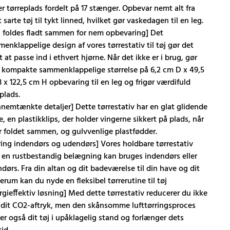
r tørreplads fordelt på 17 stænger. Opbevar nemt alt fra
 sarte tøj til tykt linned, hvilket gør vaskedagen til en leg.
 foldes fladt sammen for nem opbevaring] Det
enklappelige design af vores tørrestativ til tøj gør det
 at passe ind i ethvert hjørne. Når det ikke er i brug, gør
 kompakte sammenklappelige størrelse på 6,2 cm D x 49,5
 x 122,5 cm H opbevaring til en leg og frigør værdifuld
plads.
nemtænkte detaljer] Dette tørrestativ har en glat glidende
..
e, en plastikklips, der holder vingerne sikkert på plads, når
r foldet sammen, og gulvvenlige plastfødder.
ring indendørs og udendørs] Vores holdbare tørrestativ
en rustbestandig belægning kan bruges indendørs eller
dørs. Fra din altan og dit badeværelse til din have og dit
erum kan du nyde en fleksibel tørrerutine til tøj
rgieffektiv løsning] Med dette tørrestativ reducerer du ikke
 dit CO2-aftryk, men den skånsomme lufttørringsproces
er også dit tøj i upåklagelig stand og forlænger dets