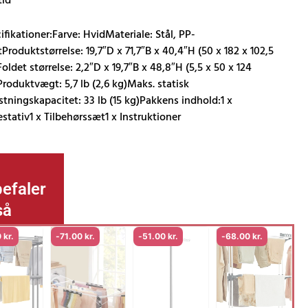
tid
ifikationer:Farve: HvidMateriale: Stål, PP-
tProduktstørrelse: 19,7″D x 71,7″B x 40,4″H (50 x 182 x 102,5
oldet størrelse: 2,2″D x 19,7″B x 48,8″H (5,5 x 50 x 124
roduktvægt: 5,7 lb (2,6 kg)Maks. statisk
stningskapacitet: 33 lb (15 kg)Pakkens indhold:1 x
estativ1 x Tilbehørssæt1 x Instruktioner
efaler
så
0
kr.
-
71.00
kr.
-
51.00
kr.
-
68.00
kr.