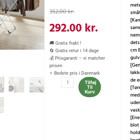
Den
Den
mete
352.00
kr.
småt
[Kan
oprindelige
aktuelle
292.00
kr.
samm
nemt
pris
pris
dets
🚚 Gratis frakt !
cm B
🔄 Gratis retur i 14 dage
var:
er:
gulv
💰 Prisgaranti – vi matcher
[Gen
prisen
352.00 kr..
292.00 kr
løkk
⭐ Bedste pris i Danmark
de e
Tørrestativ
Tilføj
[Tør
Til
til
Kurv
med 
tøj,
uden
sammenklappeligt,
vask
pladsbesparende,
[Ene
fritstående
blot
tørrestativ,
hold
hvid