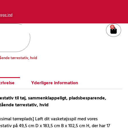
gge ind
0
Kurv
ående tørrestativ, hvid
rivelse
Yderligere information
estativ til tøj, sammenklappeligt, pladsbesparende,
stående tørrestativ, hvid
simal tørreplads] Løft dit vasketøjsspil med vores
estativ på 49,5 cm D x 183,5 cm B x 102,5 cm H, der har 17