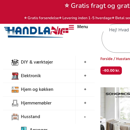
Gå
⭐ Gratis fragt og grat
til
indholdet
⭐ Gratis forsendelse
⭐ Levering inden 1-5 hverdage
⭐ Betal se
Menu
Søg
Forside
/
Hussta
DIY & værktøjer
+
-
60.00
kr.
Elektronik
+
Hjem og køkken
+
Hjemmemøbler
+
Husstand
+