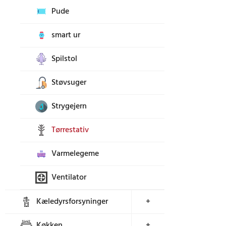
Pude
smart ur
Spilstol
Støvsuger
Strygejern
Tørrestativ
Varmelegeme
Ventilator
Kæledyrsforsyninger
+
Køkken
+