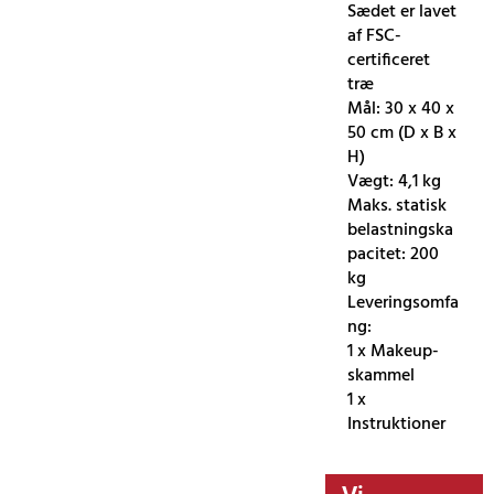
Sædet er lavet
af FSC-
certificeret
træ
Mål: 30 x 40 x
50 cm (D x B x
H)
Vægt: 4,1 kg
Maks. statisk
belastningska
pacitet: 200
kg
Leveringsomfa
ng:
1 x Makeup-
skammel
1 x
Instruktioner