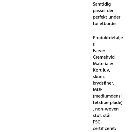
Samtidig
passer den
perfekt under
toiletborde.
Produktdetalje
r:
Farve:
Cremehvid
Materiale:
Kort luv,
skum,
krydsfiner,
MDF
(mediumdensi
tetsfiberplade)
, non-woven
stof, stål
FSC-
certificeret: