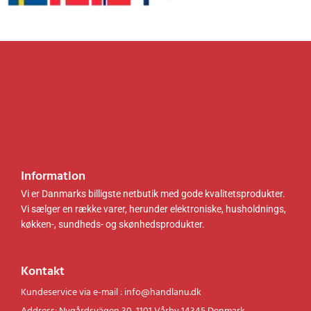
0
r
0
r
0
.
0
.
.
.
k
k
r
r
.
.
.
.
Information
Vi er Danmarks billigste netbutik med gode kvalitetsprodukter.
Vi sælger en række varer, herunder elektroniske, husholdnings,
køkken-, sundheds- og skønhedsprodukter.
Kontakt
Kundeservice via e-mail : info@handlanu.dk