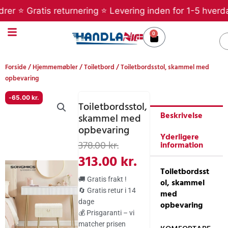
Gå
r ⭐ Gratis returnering ⭐ Levering inden for 1-5 hverdage 
til
indholdet
0
Kurv
S
Forside
/
Hjemmemøbler
/
Toiletbord
/ Toiletbordsstol, skammel med
opbevaring
-
65.00
kr.
Toiletbordsstol,
Beskrivelse
skammel med
opbevaring
Yderligere
Den
Den
378.00
kr.
information
oprindelige
aktuelle
313.00
kr.
Toiletbordsst
pris
pris
🚚 Gratis frakt !
ol, skammel
var:
er:
🔄 Gratis retur i 14
med
dage
378.00 kr..
313.00 kr..
opbevaring
💰 Prisgaranti – vi
matcher prisen