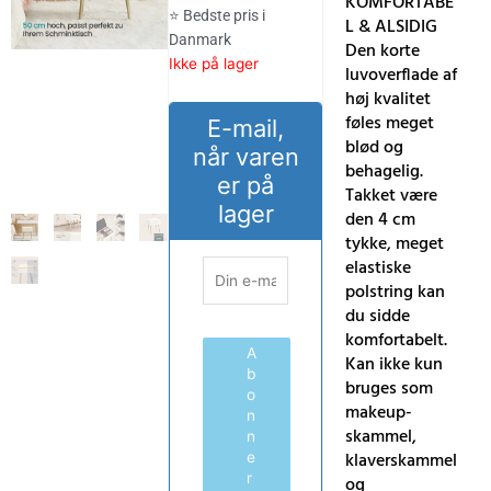
KOMFORTABE
⭐ Bedste pris i
L & ALSIDIG
Danmark
Den korte
Ikke på lager
luvoverflade af
høj kvalitet
føles meget
E-mail,
blød og
når varen
behagelig.
er på
Takket være
lager
den 4 cm
tykke, meget
elastiske
polstring kan
du sidde
komfortabelt.
A
Kan ikke kun
b
bruges som
o
makeup-
n
skammel,
n
klaverskammel
e
r
og