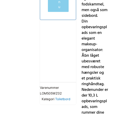
n
fodskammel,
u
men også som
sidebord.
Din
opbevaringspl
ads som en
elegant
makeup-
organisator:
Åbn låget
ubesværet
med robuste
hængsler og
et praktisk
ringhåndtag.
Varenummer
Nedenunder er
LOM505WZ02
der 10,3 L
Kategori
Toiletbord
opbevaringspl
ads, som
rummer dine